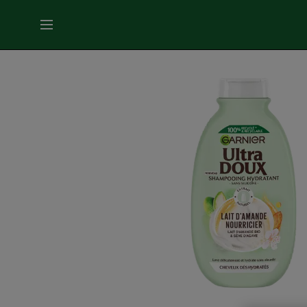
MENU
SOINS
VISAGE
SOINS
CHEVEUX
COLORATION
SOLAIRE
SERVICES
&