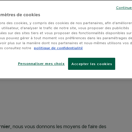
TAILLE
250
SLIDE 1
SLIDE 2
Continue
mètres de cookies
sons des cookies, y compris des cookies de nos partenaires, afin d’améliore
utilisateur, d’analyser le trafic de notre site, vous proposer des publicités
sées sur des sites tiers et vous proposer des fonctionnalités disponibles sur
ous pouvez gérer à tout moment vos préférences dans les paramétrages de
voir plus sur la manière dont nos partenaires et nous-mêmes utilisons vos
es consultez notre
politique de confidentialité
Personnaliser mes choix
Accepter les cookies