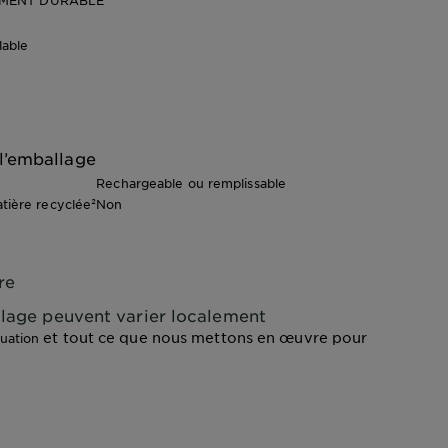
EMENT DURABLE
lable
l’emballage
Rechargeable ou remplissable
ière recyclée²
Non
re
yclage peuvent varier localement
et tout ce que nous mettons en œuvre pour
luation