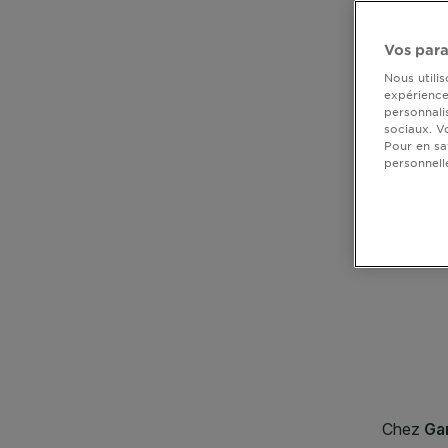
DIAGNOSTICS
Vos para
NOS
Nous utili
ENGAGEMENTS
expérience 
personnali
sociaux. V
Pour en sa
Explorer
personnell
CLOSE SUBPANEL
Au coeur
de
CLOSE SUBPANEL
l'ingrédient
Garnier x
CLOSE SUBPANEL
Gisele
CLOSE SUBPANEL
Bündchen
Notre
CLOSE SUBPANEL
magazine
CLOSE SUBPANEL