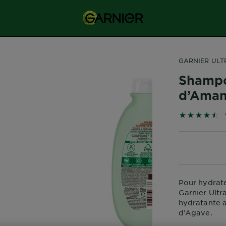
GARNIER ULT
Shampo
d’Aman
4.5 sur 5 ét
Pour hydrate
Garnier Ultr
hydratante a
d’Agave.