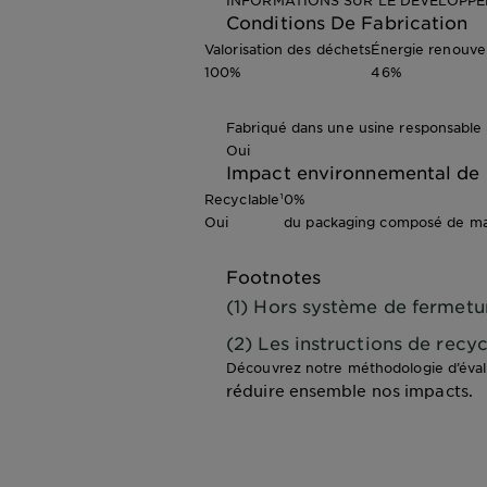
INFORMATIONS SUR LE DÉVELOPP
Conditions De Fabrication
Valorisation des déchets
Énergie renouve
100%
46%
Fabriqué dans une usine responsable
Oui
Impact environnemental de 
Recyclable¹
0%
Oui
du packaging composé de mat
Footnotes
(1) Hors système de fermetu
(2) Les instructions de rec
Découvrez notre méthodologie d’éva
réduire ensemble nos impacts.