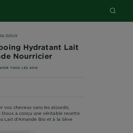
RA DOUX
oing Hydratant Lait
de Nourricier
oiles basé sur les avis
VOIR TOUS LES AVIS
r vos cheveux sans les alourdir,
a Doux a conçu une véritable recette
u Lait d’Amande Bio et à la Sève