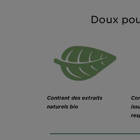
Doux pou
Contient des extraits
Con
naturels bio
iss
res