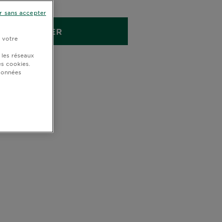
ML
r sans accepter
ACHETER
r votre
 les réseaux
s cookies.
 données