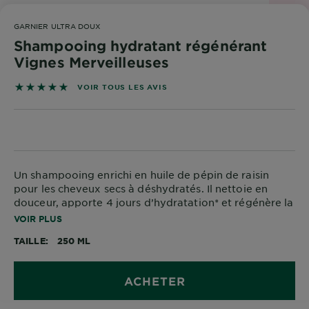
DIAGNOSTICS
GARNIER ULTRA DOUX
NOS
Shampooing hydratant régénérant
ENGAGEMENTS
Vignes Merveilleuses
5 sur 5 étoiles basé sur les avis
VOIR TOUS LES AVIS
Explorer
Au coeur
de
l'ingrédient
Garnier x
Un shampooing enrichi en huile de pépin de raisin
pour les cheveux secs à déshydratés. Il nettoie en
Gisele
douceur, apporte 4 jours d’hydratation* et régénère la
Bündchen
brillance des cheveux
VOIR PLUS
Notre
magazine
TAILLE
250 ML
*Test instrumental après utilisation du shampooing et
du masque
ACHETER