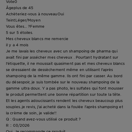
Vote
0
Âge
plus de 45
Achèteriez-vous à nouveau
Oui
Teint
Léger/Moyen
Vous êtes... ?
Femme
5 sur 5 étoiles.
Mes cheveux blancs me remercie
il y a 4 mois
Je me lavais les cheveux avec un shampoing de pharma qui
avait fini par assécher mes cheveux . Pourtant hydratant sur
l'étiquette, il ne moussait quasiment pas et mes cheveux blancs
se dressaient de dessèchement même en utilisant l'après
shampoing de la même gamme. Ils ont fini par casser. Au bord
du désespoir, je suis tombée sur le nouveau shampoing de la
gamme ultra doux. Y a pas photo, les sulfates qui font mousser
le produit permettent une bonne répartition sur toute la tête.
Et les agents adoucissants rendent les cheveux beaucoup plus
souples..je revis, j'ai acheté dans la foulée l'après shampoing et
la crème de soin, je valide!!
Q : Quand avez-vous utilisé ce produit ?
R :: 03/2026
Oui, Je recommande ce produit.