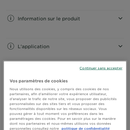
Information sur le produit
CLOSE SUBPANEL
L'application
CLOSE SUBPANEL
Continuer sans accepter
Ingrédients
Vos paramètres de cookies
CLOSE SUBPANEL
Nous utilisons des cookies, y compris des cookies de nos
partenaires, afin d’améliorer votre expérience utilisateur,
d’analyser le trafic de notre site, vous proposer des publicités
Tri et qualités
personnalisées sur des sites tiers et vous proposer des
environnementales
fonctionnalités disponibles sur les réseaux sociaux. Vous
pouvez gérer à tout moment vos préférences dans les
CLOSE SUBPANEL
paramétrages des cookies. Pour en savoir plus sur la manière
dont nos partenaires et nous-mêmes utilisons vos données
personnelles consultez notre
politique de confidentialité