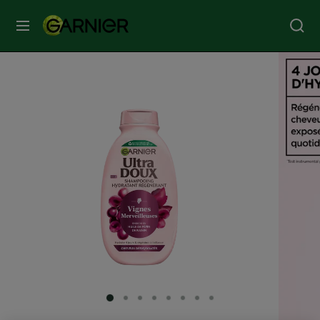
MENU
SOINS
VISAGE
SOINS
CHEVEUX
COLORATION
SOLAIRE
SERVICES
SLIDE 1
SLIDE 2
SLIDE 3
SLIDE 4
SLIDE 5
SLIDE 6
SLIDE 7
SLIDE 8
&