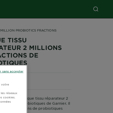
 MILLION PROBIOTICS FRACTIONS
E TISSU
ATEUR 2 MILLIONS
ACTIONS DE
OTIQUES
r sans accepter
r votre
 les réseaux
s cookies.
e nouveau masque tissu réparateur 2
 données
ractions de probiotiques de Garnier. Il
llions de fractions de probiotiques