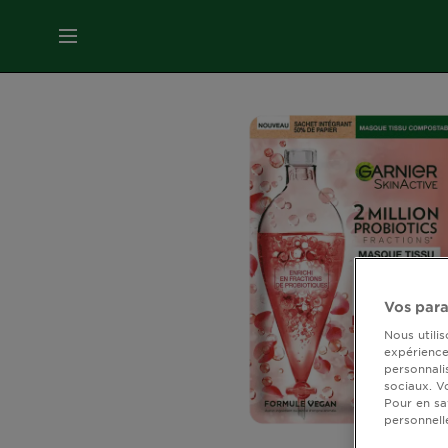
MENU
SOINS
VISAGE
SOINS
CHEVEUX
COLORATION
Vos para
Nous utili
SOLAIRE
expérience 
personnali
sociaux. V
Pour en sa
SERVICES
personnell
&