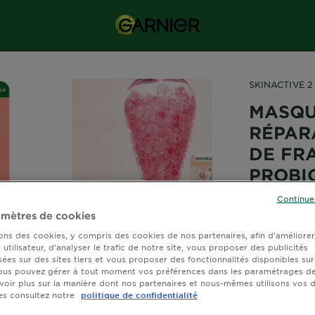
SKINACTIVE 2
MASQU
RÉPAR
DE FR
PROBI
Continue
mètres de cookies
sons des cookies, y compris des cookies de nos partenaires, afin d’améliore
utilisateur, d’analyser le trafic de notre site, vous proposer des publicités
sées sur des sites tiers et vous proposer des fonctionnalités disponibles sur
ous pouvez gérer à tout moment vos préférences dans les paramétrages de
Découvrez l
voir plus sur la manière dont nos partenaires et nous-mêmes utilisons vos
millions de f
es consultez notre
politique de confidentialité
diffuse 2 mi