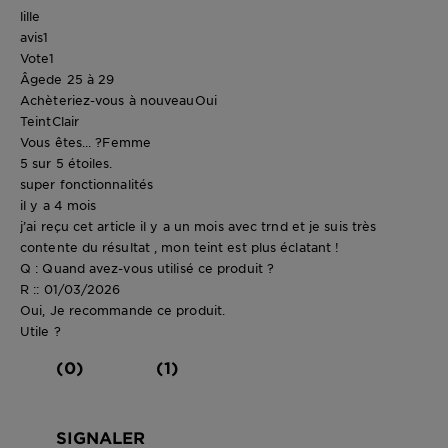
lille
avis
1
Vote
1
Âge
de 25 à 29
Achèteriez-vous à nouveau
Oui
Teint
Clair
Vous êtes... ?
Femme
5 sur 5 étoiles.
super fonctionnalités
il y a 4 mois
j’ai reçu cet article il y a un mois avec trnd et je suis très
contente du résultat , mon teint est plus éclatant !
Q : Quand avez-vous utilisé ce produit ?
R :: 01/03/2026
Oui, Je recommande ce produit.
Utile ?
(0)
(1)
SIGNALER