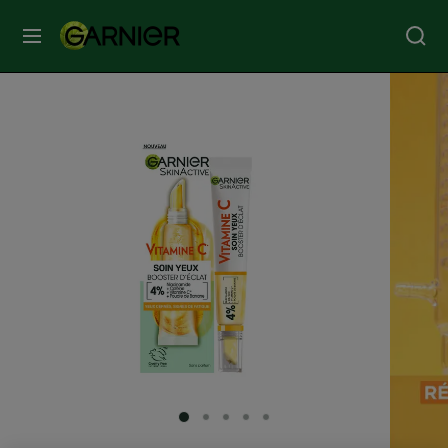
MENU
SOINS
VISAGE
SOINS
CHEVEUX
COLORATION
SOLAIRE
SERVICES
SLIDE 1
SLIDE 2
SLIDE 3
SLIDE 4
SLIDE 5
&