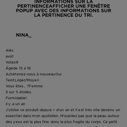
INFORMATIONS SUR LA
PERTINENCE
AFFICHER UNE FENÊTRE
POPUP AVEC DES INFORMATIONS SUR
LA PERTINENCE DU TRI.
NINA_
Alès
avis
1
Votes
9
Âge
de 15 à 18
Achèteriez-vous à nouveau
Oui
Teint
Léger/Moyen
Vous êtes... ?
Femme
5 sur 5 étoiles.
Formidable!
il y a un an
J'utilise ce produit depuis + d'un an et il est très vite devenu un
essentiel dans mon quotidien. N'oubliez pas que la peau autour
des yeux est la plus fine donc la plus fragile du corps. Ce petit