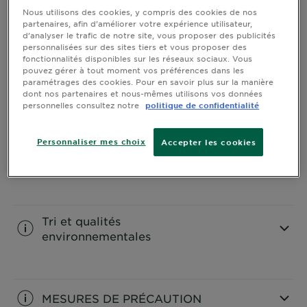
Nous utilisons des cookies, y compris des cookies de nos
LES INFORMATIONS SUR LE
partenaires, afin d’améliorer votre expérience utilisateur,
PRODUIT
d’analyser le trafic de notre site, vous proposer des publicités
personnalisées sur des sites tiers et vous proposer des
CLOSE SUBPANEL
fonctionnalités disponibles sur les réseaux sociaux. Vous
pouvez gérer à tout moment vos préférences dans les
paramétrages des cookies. Pour en savoir plus sur la manière
L'APPLICATION
dont nos partenaires et nous-mêmes utilisons vos données
personnelles consultez notre
politique de confidentialité
CLOSE SUBPANEL
Personnaliser mes choix
Accepter les cookies
INGRÉDIENTS
CLOSE SUBPANEL
Tri et qualités
environnementales
CLOSE SUBPANEL
MESURES DE PRÉCAUTION