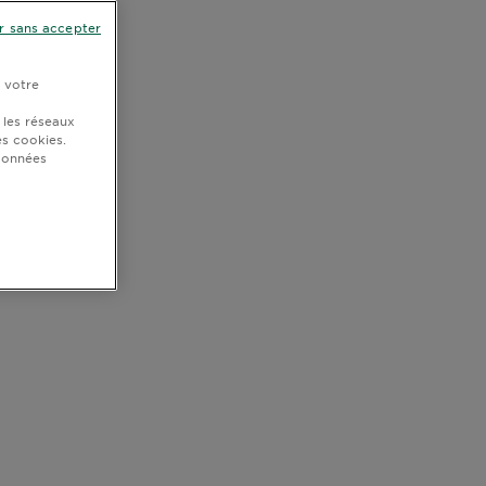
r sans accepter
r votre
 les réseaux
s cookies.
 données