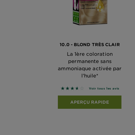
10.0 - BLOND TRÈS CLAIR
La 1ère coloration
permanente sans
ammoniaque activée par
l’huile*
3.6667 sur 5 étoiles basé sur le
Voir tous les avis
APERÇU RAPIDE