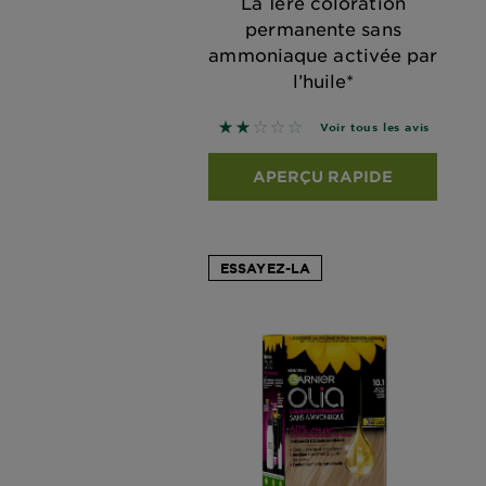
La 1ère coloration
permanente sans
ammoniaque activée par
l’huile*
2 sur 5 étoiles basé sur les avis
Voir tous les avis
APERÇU RAPIDE
ESSAYEZ-LA