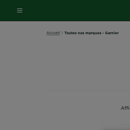
MENU
SOINS
Accueil
Toutes nos marques - Garnier
VISAGE
SOINS
CHEVEUX
COLORATION
SOLAIRE
Aff
SERVICES
&