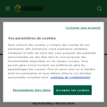
MENU
SOINS
Accueil
Outils et Services
Continuer sans accepter
VISAGE
Vos paramètres de cookies
Nous utilisons des cookies, y compris des cookies de nos
SOINS
partenaires, afin d’améliorer votre expérience utilisateur,
CHEVEUX
d’analyser le trafic de notre site, vous proposer des publicités
personnalisées sur des sites tiers et vous proposer des
fonctionnalités disponibles sur les réseaux sociaux. Vous
pouvez gérer à tout moment vos préférences dans les
COLORATION
paramétrages des cookies. Pour en savoir plus sur la manière
SERVICE CONSOMMATEUR
dont nos partenaires et nous-mêmes utilisons vos données
personnelles consultez notre
politique de confidentialité
Contactez-nous
Espace sourds et malentendants
SOLAIRE
Personnaliser mes choix
Accepter les cookies
SERVICES
REJOIGNEZ-NOUS SUR
&