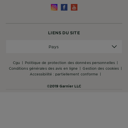
DIAGNOSTICS
NOS
ENGAGEMENTS
LIENS DU SITE
Explorer
Pays
Pays
Au coeur
de
cgu
politique de protection des données personnelles
l'ingrédient
conditions générales des avis en ligne
gestion des cookies
Garnier x
accessibilité : partiellement conforme
Gisele
Bündchen
©2019 Garnier LLC
Notre
magazine