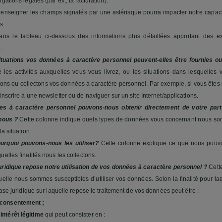
gations légales (par ex., la facturation).
renseigner les champs signalés par une astérisque pourra impacter notre capacit
s.
ans le tableau ci-dessous des informations plus détaillées apportant des ex
 :
ituations vos données à caractère personnel peuvent-elles être fournies ou
e les activités auxquelles vous vous livrez, ou les situations dans lesquelles 
sons ou collectons vos données à caractère personnel. Par exemple, si vous êtes e
inscrire à une newsletter ou de naviguer sur un site Internet/applications.
es à caractère personnel pouvons-nous obtenir directement de votre part
nous ?
Cette colonne indique quels types de données vous concernant nous so
la situation.
rquoi pouvons-nous les utiliser?
Cette colonne explique ce que nous pouvo
uelles finalités nous les collectons.
uridique repose notre utilisation de vos données à caractère personnel ?
Cette
uelle nous sommes susceptibles d’utiliser vos données. Selon la finalité pour l
 base juridique sur laquelle repose le traitement de vos données peut être :
consentement ;
e
intérêt légitime
qui peut consister en :