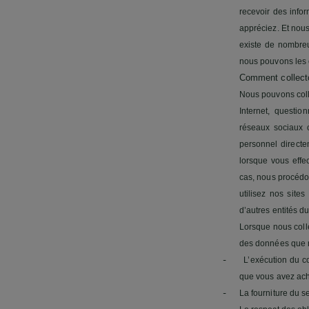
recevoir des infor
appréciez. Et nou
existe de nombre
nous pouvons les c
Comment collect
Nous pouvons colle
Internet, questio
réseaux sociaux 
personnel directe
lorsque vous effe
cas, nous procédo
utilisez nos site
d’autres entités d
Lorsque nous coll
des données que n
-
L’exécution du c
que vous avez ache
-
La fourniture du s