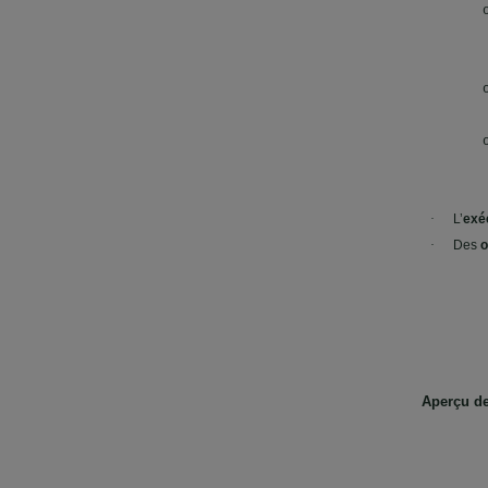
·
L’
exé
·
Des
o
Aperçu de