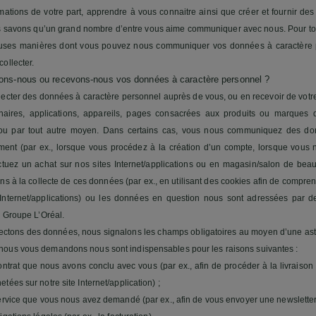
mations de votre part, apprendre à vous connaitre ainsi que créer et fournir de
s savons qu’un grand nombre d’entre vous aime communiquer avec nous. Pour tout
uses manières dont vous pouvez nous communiquer vos données à caractère p
ollecter.
ons-nous ou recevons-nous vos données à caractère personnel ?
cter des données à caractère personnel auprès de vous, ou en recevoir de votre 
nnaires, applications, appareils, pages consacrées aux produits ou marques 
ou par tout autre moyen. Dans certains cas, vous nous communiquez des do
ment (par ex., lorsque vous procédez à la création d’un compte, lorsque vous 
ctuez un achat sur nos sites Internet/applications ou en magasin/salon de beau
ns à la collecte de ces données (par ex., en utilisant des cookies afin de comp
s Internet/applications) ou les données en question nous sont adressées par de
u Groupe L’Oréal.
ectons des données, nous signalons les champs obligatoires au moyen d’une ast
ous vous demandons nous sont indispensables pour les raisons suivantes :
ontrat que nous avons conclu avec vous (par ex., afin de procéder à la livraiso
tées sur notre site Internet/application) ;
ervice que vous nous avez demandé (par ex., afin de vous envoyer une newsletter