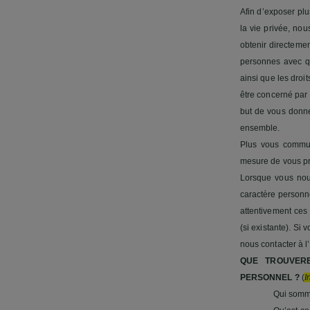
Afin d’exposer pl
la vie privée, no
obtenir directemen
personnes avec qu
ainsi que les dro
être concerné par 
but de vous donne
ensemble.
Plus vous commun
mesure de vous pr
Lorsque vous nou
caractère personne
attentivement ces
(si existante). Si
nous contacter à 
QUE TROUVER
PERSONNEL ?
(
I
Qui somm