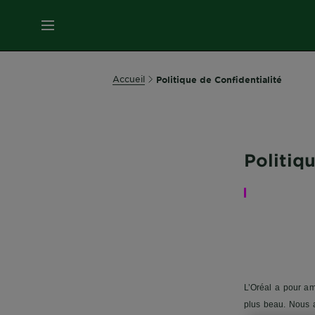
MENU
SOINS
Accueil
Politique de Confidentialité
VISAGE
SOINS
CHEVEUX
Politiq
COLORATION
SOLAIRE
L’Oréal a pour am
SERVICES
plus beau. Nous 
&