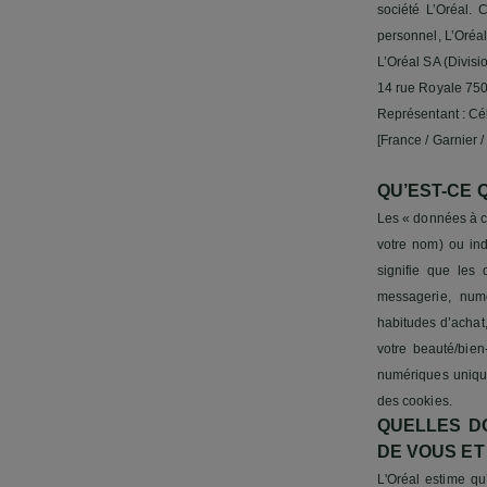
société L’Oréal.
personnel, L’Oréal
L’Oréal SA (Divisi
14 rue Royale 750
Représentant : Cé
[France / Garnier 
QU’EST-CE
Les « données à ca
votre nom) ou ind
signifie que les
messagerie, numé
habitudes d’achat,
votre beauté/bien
numériques unique
des cookies.
QUELLES D
DE VOUS ET
L'Oréal estime q