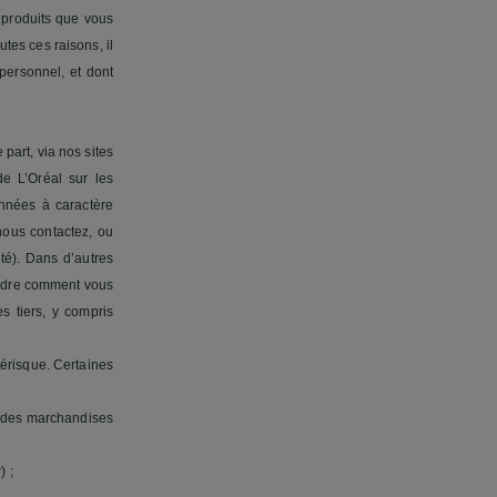
s produits que vous
es ces raisons, il
ersonnel, et dont
part, via nos sites
de L’Oréal sur les
nnées à caractère
nous contactez, ou
té). Dans d’autres
rendre comment vous
s tiers, y compris
érisque. Certaines
n des marchandises
) ;