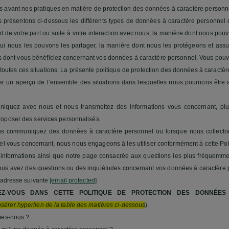
us avant nos pratiques en matière de protection des données à caractère personn
us présentons ci-dessous les différents types de données à caractère personne
t de votre part ou suite à votre interaction avec nous, la manière dont nous pouvon
i nous les pouvons les partager, la manière dont nous les protégeons et assur
its dont vous bénéficiez concernant vos données à caractère personnel. Vous pou
toutes ces situations. La présente politique de protection des données à caractè
r un aperçu de l’ensemble des situations dans lesquelles nous pourrions être 
iquez avec nous et nous transmettez des informations vous concernant, pl
oposer des services personnalisés.
s communiquez des données à caractère personnel ou lorsque nous collect
l vous concernant, nous nous engageons à les utiliser conformément à cette Polit
 informations ainsi que notre page consacrée aux questions les plus fréquem
 vous avez des questions ou des inquiétudes concernant vos données à caractère 
l’adresse suivante
[email protected]
EZ-VOUS DANS CETTE POLITIQUE DE PROTECTION DES DONNÉE
nsérer hyperlien de la table des matières ci-dessous
).
es-nous ?