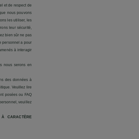
el et de respect de
l que nous pouvons
s les utiliser, les
ons leur sécurité,
vez bien sûr ne pas
re personnel a pour
amenés à interagir
us nous serons en
ons des données à
ique. Veuillez lire
ment posées ou FAQ
personnel, veuillez
S À CARACTÈRE