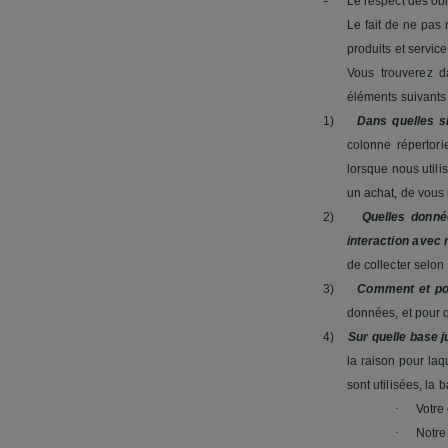
-
Le respect des obli
Le fait de ne pas 
produits et service
Vous trouverez d
éléments suivants
1)
Dans quelles s
colonne répertori
lorsque nous utili
un achat, de vous 
2)
Quelles donné
interaction avec 
de collecter selon 
3)
Comment et pou
données, et pour q
4)
Sur quelle base j
la raison pour laq
sont utilisées, la
·
Votre
·
Notr