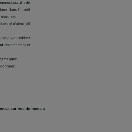
commerciaux afin de
orer dans l’intérêt
et marques.
tués et n’aient fait
ls que vous utiliser
ent correctement et
s demandez.
s données.
uences sur vos données à