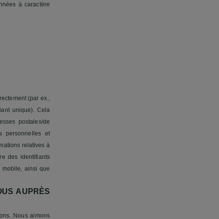
onnées à caractère
rectement (par ex.,
iant unique). Cela
esses postales/de
s personnelles et
mations relatives à
e des identifiants
 mobile, ainsi que
OUS AUPRÈS
nons. Nous aimons