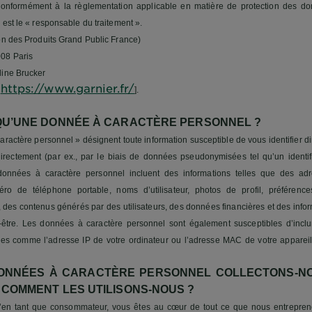
 Conformément à la règlementation applicable en matière de protection des d
 est le « responsable du traitement ».
on des Produits Grand Public France)
08 Paris
line Brucker
https://www.garnier.fr/
/
].
 QU’UNE DONNÉE À CARACTÈRE PERSONNEL ?
ractère personnel » désignent toute information susceptible de vous identifier di
irectement (par ex., par le biais de données pseudonymisées tel qu’un identif
 données à caractère personnel incluent des informations telles que des adr
ro de téléphone portable, noms d’utilisateur, photos de profil, préférence
 des contenus générés par des utilisateurs, des données financières et des infor
-être. Les données à caractère personnel sont également susceptibles d’inclur
s comme l’adresse IP de votre ordinateur ou l’adresse MAC de votre appareil
ONNÉES À CARACTÈRE PERSONNEL COLLECTONS-N
 COMMENT LES UTILISONS-NOUS ?
u’en tant que consommateur, vous êtes au cœur de tout ce que nous entrepre