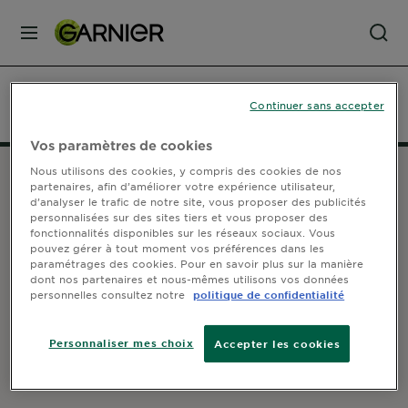
MENU
SOINS
Accueil
Tous les produits soin du visage
Peau normale
Continuer sans accepter
VISAGE
Vos paramètres de cookies
Nous utilisons des cookies, y compris des cookies de nos
SOINS
partenaires, afin d’améliorer votre expérience utilisateur,
CHEVEUX
d’analyser le trafic de notre site, vous proposer des publicités
SERVICE CONSOMMATEUR
personnalisées sur des sites tiers et vous proposer des
fonctionnalités disponibles sur les réseaux sociaux. Vous
Contactez-nous
pouvez gérer à tout moment vos préférences dans les
Espace sourds et malentendants
COLORATION
paramétrages des cookies. Pour en savoir plus sur la manière
dont nos partenaires et nous-mêmes utilisons vos données
personnelles consultez notre
politique de confidentialité
SOLAIRE
REJOIGNEZ-NOUS SUR
Personnaliser mes choix
Accepter les cookies
SERVICES
&