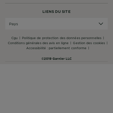
DIAGNOSTICS
LIENS DU SITE
NOS
Pays
ENGAGEMENTS
Pays
Explorer
cgu
politique de protection des données personnelles
conditions générales des avis en ligne
gestion des cookies
Au coeur
accessibilité : partiellement conforme
de
©2019 Garnier LLC
l'ingrédient
Garnier x
Gisele
Bündchen
Notre
magazine