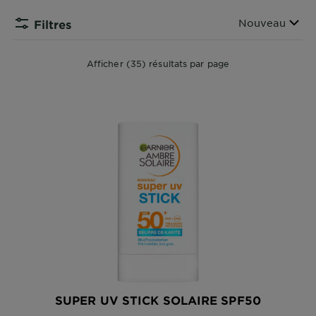
DIAGNOSTICS
Filtrer par
Nouveau
Filtres
NOS
ENGAGEMENTS
Afficher (35) résultats par page
Explorer
Au coeur
de
l'ingrédient
Garnier x
Gisele
Bündchen
Notre
magazine
SUPER UV STICK SOLAIRE SPF50