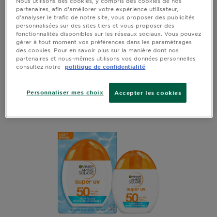
EAU SOLAIRE HYDRATANTE SENSITIVE
Nous utilisons des cookies, y compris des cookies de nos
partenaires, afin d’améliorer votre expérience utilisateur,
EXPERT+ SPF50
d’analyser le trafic de notre site, vous proposer des publicités
personnalisées sur des sites tiers et vous proposer des
fonctionnalités disponibles sur les réseaux sociaux. Vous pouvez
Voir tous les avis
No reviews
gérer à tout moment vos préférences dans les paramétrages
des cookies. Pour en savoir plus sur la manière dont nos
partenaires et nous-mêmes utilisons vos données personnelles
APERÇU RAPIDE
consultez notre
politique de confidentialité
Personnaliser mes choix
Accepter les cookies