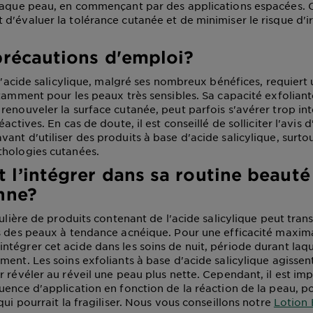
chaque peau, en commençant par des applications espacées.
d'évaluer la tolérance cutanée et de minimiser le risque d'ir
précautions d'emploi?
 l'acide salicylique, malgré ses nombreux bénéfices, requiert
otamment pour les peaux très sensibles. Sa capacité exfoliant
renouveler la surface cutanée, peut parfois s'avérer trop int
actives. En cas de doute, il est conseillé de solliciter l'avis d
ant d'utiliser des produits à base d'acide salicylique, surto
thologies cutanées.
l’intégrer dans sa routine beauté
nne?
gulière de produits contenant de l'acide salicylique peut tran
s des peaux à tendance acnéique. Pour une efficacité maximal
tégrer cet acide dans les soins de nuit, période durant laqu
ment. Les soins exfoliants à base d'acide salicylique agissen
r révéler au réveil une peau plus nette. Cependant, il est im
uence d'application en fonction de la réaction de la peau, p
qui pourrait la fragiliser. Nous vous conseillons notre
Lotion 