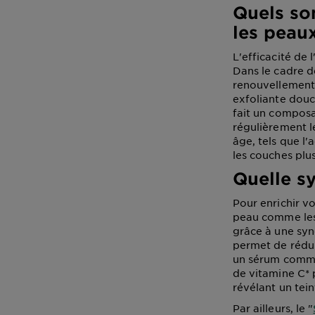
Quels son
les peau
L'efficacité de
Dans le cadre de
renouvellement c
exfoliante douce
fait un composa
régulièrement le
âge, tels que l'
les couches plu
Quelle sy
Pour enrichir vo
peau comme les 
grâce à une syne
permet de réduir
un sérum comme
de vitamine C* 
révélant un tein
Par ailleurs, le "