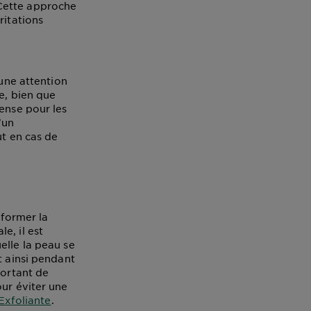
 Cette approche
ritations
 une attention
e, bien que
ense pour les
'un
ut en cas de
sformer la
e, il est
elle la peau se
t ainsi pendant
portant de
our éviter une
Exfoliante
.