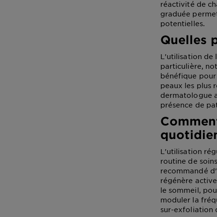
réactivité de 
graduée permet 
potentielles.
Quelles 
L'utilisation de
particulière, n
bénéfique pour 
peaux les plus ré
dermatologue av
présence de pa
Comment 
quotidie
L'utilisation ré
routine de soin
recommandé d'in
régénère active
le sommeil, pou
moduler la fréq
sur-exfoliation 