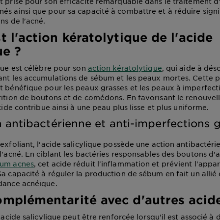
t prisé pour son efficacité remarquable dans le traitement d
és ainsi que pour sa capacité à combattre et à réduire sign
ns de l'acné.
t l'action kératolytique de l'acide
ue ?
ique est célèbre pour son
action kératolytique
, qui aide à dés
ant les accumulations de sébum et les peaux mortes. Cette p
t bénéfique pour les peaux grasses et les peaux à imperfecti
rition de boutons et de comédons. En favorisant le renouve
acide contribue ainsi à une peau plus lisse et plus uniforme.
 antibactérienne et anti-imperfections 
exfoliant, l'acide salicylique possède une action antibactéri
 l'acné. En ciblant les bactéries responsables des boutons d
ium acnes
, cet acide réduit l'inflammation et prévient l'appar
Sa capacité à réguler la production de sébum en fait un allié
dance acnéique.
omplémentarité avec d'autres acid
l'acide salicylique peut être renforcée lorsqu'il est associé à 