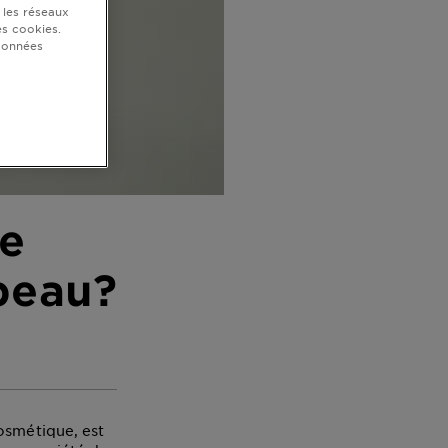
 les réseaux
s cookies.
 données
de
 peau?
osmétique, est