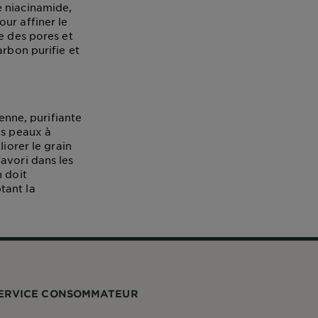
e niacinamide,
ur affiner le
e des pores et
arbon purifie et
ienne, purifiante
es peaux à
iorer le grain
avori dans les
n doit
tant la
ERVICE CONSOMMATEUR