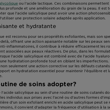
glycolique
ou l'acide lactique. Ces combinaisons permettent
s profonde et une amélioration du grain de la peau. Il est t
er que l'acide salicylique peut avoir une action photosensibil
'utiliser une protection solaire adaptée après application.
isante et hydratante
ique est reconnu pour ses propriétés exfoliantes, mais son sp
-delà, offrant une action apaisante notable sur les peaux sen
nti-inflammatoires, il contribue à réduire efficacement les r
uvent associées aux peaux réactives. De plus, dans les formul
rsque l'acide salicylique est combiné avec de l'acide hyalur
 une hydratation profonde tout en ciblant les imperfections. 
 non seulement une action corrective sur les défauts cutanés
port en hydratation essentiel pour maintenir l'équilibre et l
e.
outine de soins adopter?
 l'acide salicylique au sein d'une routine de soins cutanés do
les individus aux prises avec l'acné ou d'autres formes d'imp
gulière d'un soin exfoliant enrichi en acide salicylique peut se 
oins, il convient d'adapter la fréquence d'utilisation à la sen