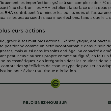
ifiquement les imperfections grâce à son complexe de 4 % d
socié au charbon. Les AHA exfolient la surface de la peau po
les BHA contribuent à diminuer les points noirs et l'apparenc
apaise les peaux sujettes aux imperfections, tandis que le ch
plusieurs actions
que, grâce à ses multiples actions – kératolytique, antibactér
, se positionne comme un actif incontournable dans le soin d
rasses, mais aussi dans les soins anti-âge. Sa capacité à amél
sant peau neuve au sens propre comme au figuré, en fait un f
 soins cosmétiques. Son intégration dans les routines de soi
 compte des spécificités de chaque type de peau et en adap
isation pour éviter tout risque d'irritation.
REJOIGNEZ-NOUS SUR
S