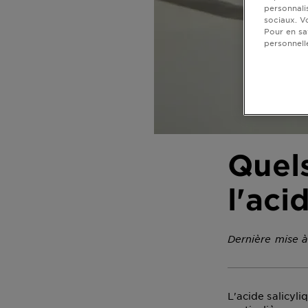
personnali
sociaux. V
Pour en sa
personnell
Quels
l'aci
Dernière mise à
L'acide salicyl