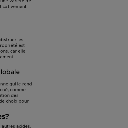
'une variété de
ificativement
obstruer les
ropriété est
ons, car elle
llement
globale
enne qui le rend
'acné, comme
ition des
 de choix pour
es?
d'autres acides,