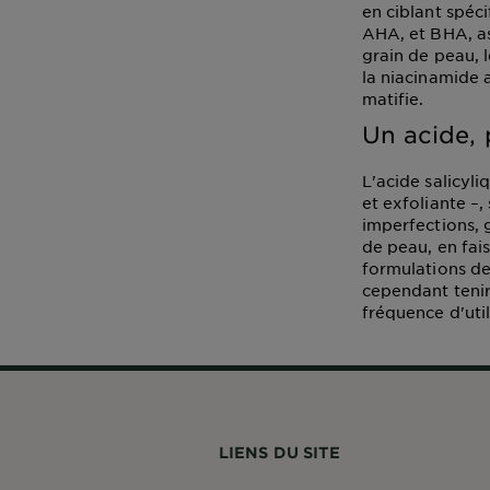
en ciblant spéc
AHA, et BHA, as
grain de peau, 
la niacinamide 
matifie.
Un acide, 
L'acide salicyli
et exfoliante –
imperfections, g
de peau, en fai
formulations de
cependant tenir
fréquence d'util
LIENS DU SITE