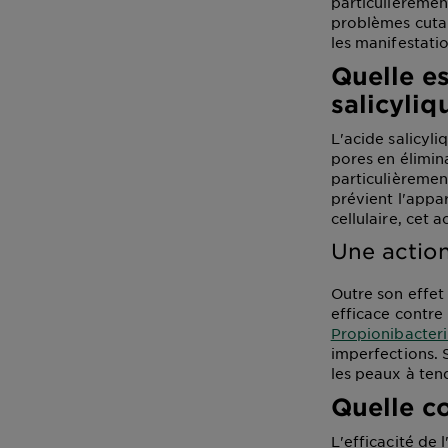
particulièremen
problèmes cutan
les manifestatio
Quelle es
salicyliq
L'acide salicyl
pores en élimin
particulièremen
prévient l'appa
cellulaire, cet 
Une action
Outre son effet 
efficace contre
Propionibacter
imperfections. 
les peaux à ten
Quelle c
L'efficacité de 