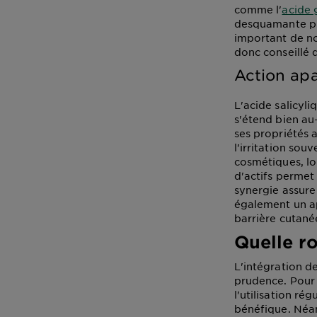
comme l'
acide 
desquamante plu
important de not
donc conseillé d
Action apa
L'acide salicyl
s'étend bien au
ses propriétés a
l'irritation so
cosmétiques, lo
d'actifs permet
synergie assure
également un ap
barrière cutané
Quelle r
L'intégration de
prudence. Pour 
l'utilisation ré
bénéfique. Néanm