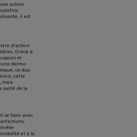
 une action
outefois
isante, il est
ectre d'action
sibles. Grâce à
ougeurs et
ations dermo-
onique, ce duo
Ainsi, cette
, mais
a santé de la
it se faire avec
erfections,
révéler
sibilité et à la