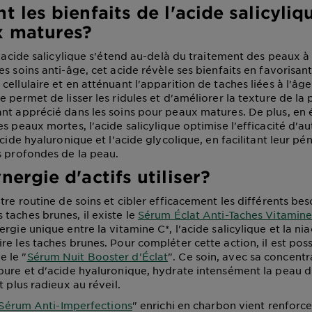
t les bienfaits de l'acide salicyli
x matures?
 l'acide salicylique s'étend au-delà du traitement des peaux 
s soins anti-âge, cet acide révèle ses bienfaits en favorisant
ellulaire et en atténuant l'apparition de taches liées à l'âge
 permet de lisser les ridules et d'améliorer la texture de la 
nt apprécié dans les soins pour peaux matures. De plus, en 
s peaux mortes, l'acide salicylique optimise l'efficacité d'aut
acide hyaluronique et l'acide glycolique, en facilitant leur pé
s profondes de la peau.
nergie d'actifs utiliser?
tre routine de soins et cibler efficacement les différents be
taches brunes, il existe le
Sérum Éclat Anti-Taches Vitamine
rgie unique entre la vitamine C*, l'acide salicylique et la ni
e les taches brunes. Pour compléter cette action, il est possi
 le "
Sérum Nuit Booster d'Éclat
". Ce soin, avec sa concentr
pure et d'acide hyaluronique, hydrate intensément la peau du
t plus radieux au réveil.
Sérum Anti-Imperfections
" enrichi en charbon vient renforce