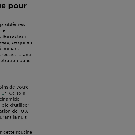
que pour
à problèmes.
 le
. Son action
peau, ce qui en
éliminant
res actifs anti-
nétration dans
soins de votre
 C
*. Ce soin,
acinamide,
ble d’utiliser
ation de 10 %
rant la nuit,
r cette routine