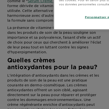
comme le “
Sérum Crème Vitamine C 2en1
”, une
vos données personnelles consult
forme dérivée de vitamine C est généralement
utilisée. Cette alternative permet une combinaison
harmonieuse avec d'autres actifs, enrichissant ainsi
Personnaliser 
la formule sans compromettre l'efficacité.
La présence de vitamine C sous différentes formes
dans les produits de soin de la peau souligne son
importance et sa polyvalence, faisant d'elle un actif
de choix pour ceux qui cherchent à améliorer l'éclat
de leur peau tout en luttant contre les signes
d'hyperpigmentation.
Quelles crèmes
antioxydantes pour la peau?
L'intégration d'antioxydants dans les crèmes et les
produits de soin de la peau est une pratique
courante en dermo-cosmétique. Les crèmes
antioxydantes offrent un soin ciblé, agissant
directement sur la peau pour réparer et protéger
contre les dommages environnementaux. Une
crème régénérante enrichie d'antioxydants peut