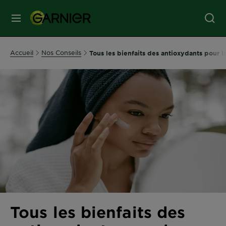
MENU
SOINS
Accueil
Nos Conseils
Tous les bienfaits des antioxydants pour l
VISAGE
SOINS
CHEVEUX
COLORATION
SOLAIRE
Tous les bienfaits des
SERVICES
&