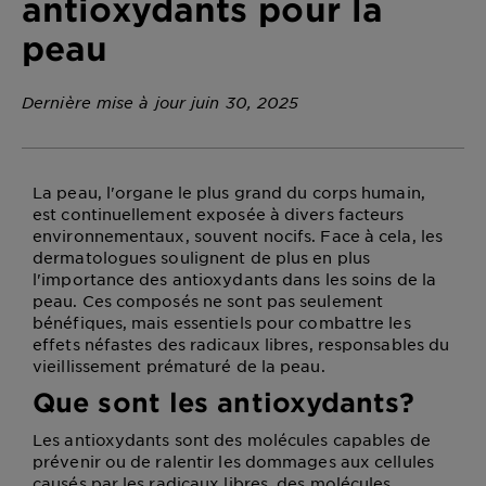
antioxydants pour la
DIAGNOSTICS
peau
NOS
ENGAGEMENTS
Dernière mise à jour juin 30, 2025
Explorer
La peau, l'organe le plus grand du corps humain,
Au coeur
est continuellement exposée à divers facteurs
de
environnementaux, souvent nocifs. Face à cela, les
l'ingrédient
dermatologues soulignent de plus en plus
Garnier x
l'importance des antioxydants dans les soins de la
Gisele
peau. Ces composés ne sont pas seulement
bénéfiques, mais essentiels pour combattre les
Bündchen
effets néfastes des radicaux libres, responsables du
Notre
vieillissement prématuré de la peau.
magazine
Que sont les antioxydants?
Les antioxydants sont des molécules capables de
prévenir ou de ralentir les dommages aux cellules
causés par les radicaux libres, des molécules