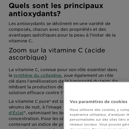
Quels sont les principaux
antioxydants?
Les antioxydants se déclinent en une variété de
composés, chacun avec des propriétés et des
avantages spécifiques pour la peau à l’instar de la
vitamine C.
Zoom sur la vitamine C (acide
ascorbique)
La vitamine C, connue pour son rôle essentiel dans
la
synthèse du collagène
, joue également un rôle
clé dans l'amélioration de la luminosité du teint. En
inhibant la production de mélanine, elle offre une
solution efficace contre l'hyperpigmentation.
La vitamine C pure* est souvent privilégiée dans les
Vos paramètres de cookies
sérums de nuit, à l’image du "
Sérum Nuit Booster
Nous utilisons des cookies, y comp
d'Éclat
”, optimisant les bénéfices grâce à sa haute
expérience utilisateur, d’analyser l
concentration. Pour les sérums de jour et les soins
personnalisées sur des sites tiers 
contenant un indice de protection solaire (SPF),
réseaux sociaux. Vous pouvez gér
des cookies. Pour en savoir plus s