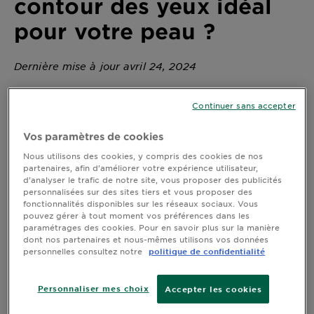
contour des yeux idéal
DIAGNOSTICS
pour votre peau ?
NOS
ENGAGEMENTS
Dernière mise à jour avril 24, 2024
Explorer
Continuer sans accepter
La quête du soin parfait pour le contour des yeux
Au coeur
Vos paramètres de cookies
est un parcours parfois compliqué tant le monde de
de
la dermo-cosmétique est vaste et où chaque
Nous utilisons des cookies, y compris des cookies de nos
l'ingrédient
produit promet de traiter ou de camoufler les
partenaires, afin d’améliorer votre expérience utilisateur,
Garnier x
signes de fatigue et d'illuminer le regard. Pour
d’analyser le trafic de notre site, vous proposer des publicités
personnalisées sur des sites tiers et vous proposer des
Gisele
naviguer au mieux dans cet univers et faire un choix
fonctionnalités disponibles sur les réseaux sociaux. Vous
éclairé, il est essentiel de comprendre les
Bündchen
pouvez gérer à tout moment vos préférences dans les
mécanismes de ce produit de soin des yeux
Notre
paramétrages des cookies. Pour en savoir plus sur la manière
incontournable.
magazine
dont nos partenaires et nous-mêmes utilisons vos données
personnelles consultez notre
politique de confidentialité
Quelle est la nature des
cernes?
Personnaliser mes choix
Accepter les cookies
Les cernes sous les yeux peuvent varier