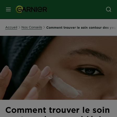
MENU
SOINS
Accueil
Nos Conseils
Comment trouver le soin contour des yeux
VISAGE
SOINS
CHEVEUX
COLORATION
SOLAIRE
Comment trouver le soin
SERVICES
&