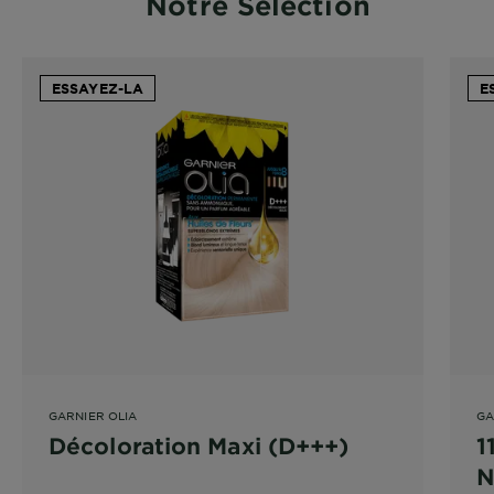
Notre Sélection
ESSAYEZ-LA
E
GARNIER OLIA
GA
Décoloration Maxi (D+++)
1
N