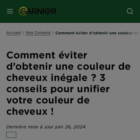
MENU
SOINS
Accueil
Nos Conseils
Comment éviter d’obtenir une couleur de 
VISAGE
Comment éviter
SOINS
d’obtenir une couleur de
CHEVEUX
cheveux inégale ? 3
conseils pour unifier
COLORATION
votre couleur de
cheveux !
SOLAIRE
Dernière mise à jour juin 26, 2024
SERVICES
&