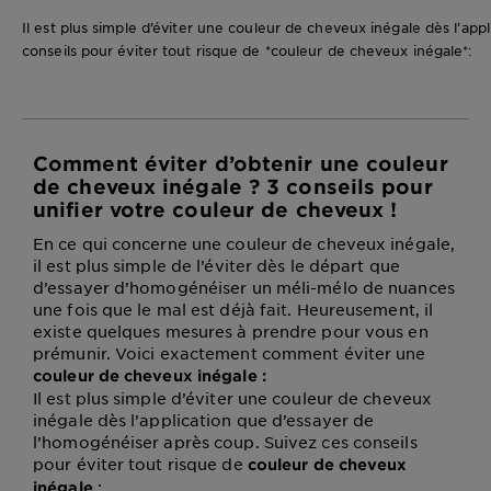
DIAGNOSTICS
Il est plus simple d’éviter une couleur de cheveux inégale dès l’ap
conseils pour éviter tout risque de *couleur de cheveux inégale*:
NOS
ENGAGEMENTS
Comment éviter d’obtenir une couleur
Explorer
de cheveux inégale ? 3 conseils pour
Au coeur
unifier votre couleur de cheveux !
de
En ce qui concerne une couleur de cheveux inégale,
l'ingrédient
il est plus simple de l’éviter dès le départ que
Garnier x
d’essayer d’homogénéiser un méli-mélo de nuances
Gisele
une fois que le mal est déjà fait. Heureusement, il
Bündchen
existe quelques mesures à prendre pour vous en
Notre
prémunir. Voici exactement comment éviter une
magazine
couleur de cheveux inégale :
Il est plus simple d’éviter une couleur de cheveux
inégale dès l’application que d’essayer de
l’homogénéiser après coup. Suivez ces conseils
pour éviter tout risque de
couleur de cheveux
:
inégale