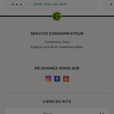
2.7778 sur 5 étoiles basé sur les avis
2.
VOIR TOUS LES AVIS
SERVICE CONSOMMATEUR
Contactez-nous
Espace sourds et malentendants
REJOIGNEZ-NOUS SUR
LIENS DU SITE
Pays
Pays