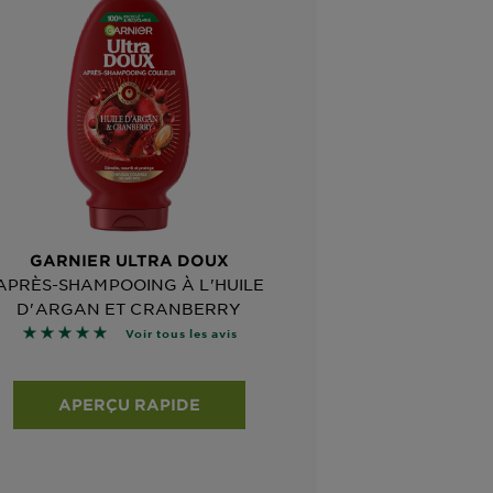
GARNIER ULTRA DOUX
APRÈS-SHAMPOOING À L'HUILE
D'ARGAN ET CRANBERRY
4.8929 sur 5 étoiles basé sur les avis
Voir tous les avis
APERÇU RAPIDE