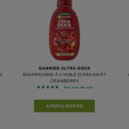
GARNIER ULTRA DOUX
el
SHAMPOOING À L'HUILE D'ARGAN ET
CRANBERRY
les avis
4.9118 sur 5 étoiles basé sur les avis
Voir tous les avis
APERÇU RAPIDE