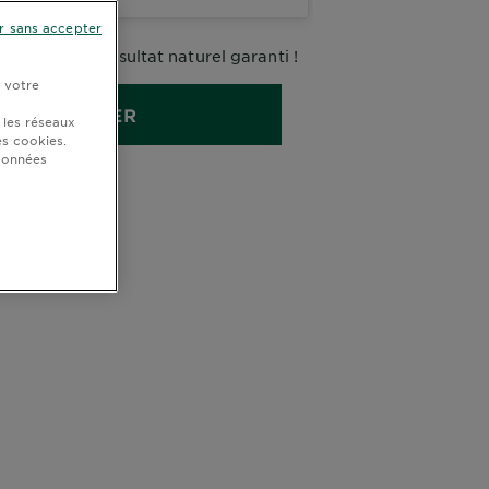
r sans accepter
endissante, résultat naturel garanti !
r votre
ACHETER
 les réseaux
s cookies.
 données