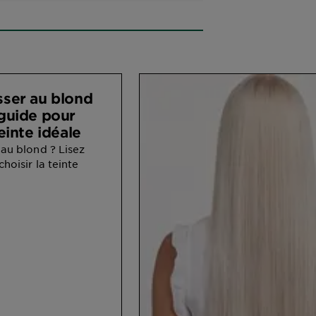
sser au blond
 guide pour
teinte idéale
 au blond ? Lisez
hoisir la teinte