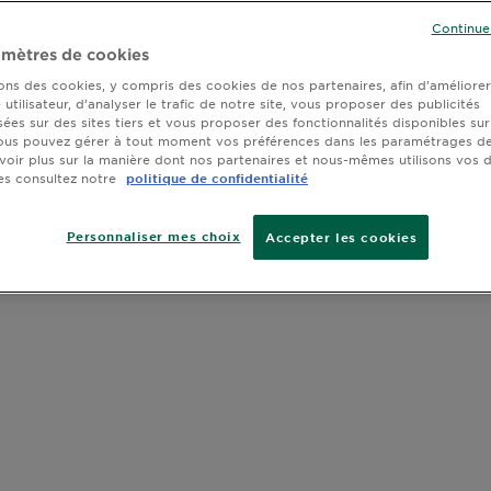
SLIDE 1
SLIDE 2
SLIDE 3
SLIDE 4
SLIDE 5
SLIDE 6
Continue
mètres de cookies
Couleur respl
sons des cookies, y compris des cookies de nos partenaires, afin d’améliore
utilisateur, d’analyser le trafic de notre site, vous proposer des publicités
sées sur des sites tiers et vous proposer des fonctionnalités disponibles sur
ous pouvez gérer à tout moment vos préférences dans les paramétrages de
voir plus sur la manière dont nos partenaires et nous-mêmes utilisons vos
es consultez notre
politique de confidentialité
Personnaliser mes choix
Accepter les cookies