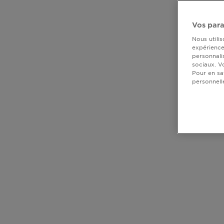
DIAGNOSTICS
Vos para
NOS
Nous utili
ENGAGEMENTS
expérience 
personnali
sociaux. V
Pour en sa
Explorer
personnell
Au coeur
de
CLOSE SUBPANEL
l'ingrédient
Garnier x
CLOSE SUBPANEL
Gisele
Bündchen
CLOSE SUBPANEL
Notre
CLOSE SUBPANEL
magazine
CLOSE SUBPANEL
CLOSE SUBPANEL