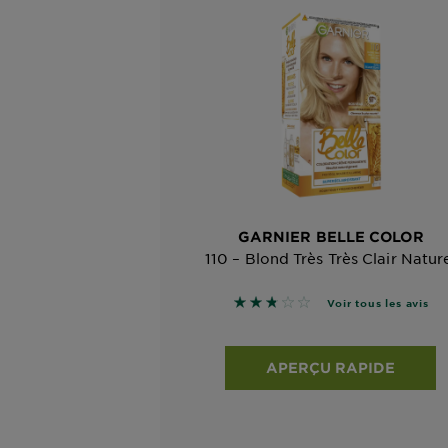
GARNIER BELLE COLOR
110 – Blond Très Très Clair Natur
2.75 sur 5 étoiles basé sur 
Voir tous les avis
APERÇU RAPIDE