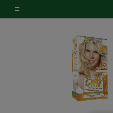
MENU
SOINS
VISAGE
SOINS
CHEVEUX
COLORATION
SOLAIRE
SERVICES
&