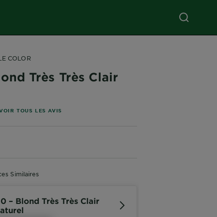
LE COLOR
lond Très Très Clair
l
toiles basé sur les avis
VOIR TOUS LES AVIS
es Similaires
10 – Blond Très Très Clair
aturel