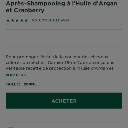
Après-Shampooing à l'Huile d'Argan
DIAGNOSTICS
et Cranberry
NOS
4.8929 sur 5 étoiles basé sur les avis
VOIR TOUS LES AVIS
ENGAGEMENTS
Explorer
Au coeur
Pour prolonger l’éclat de la couleur des cheveux
de
colorés ou méchés, Garnier Ultra Doux a conçu une
l'ingrédient
véritable recette de protection à l’Huile d’Argan et
Garnier x
Cranberry.
VOIR PLUS
Gisele
TAILLE
200ML
Bündchen
Notre
magazine
ACHETER