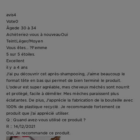
avis
4
Vote
0
Âge
de 30 à 34
Achèteriez-vous à nouveau
Oui
Teint
Léger/Moyen
Vous êtes... ?
Femme
5 sur 5 étoiles.
Excellent
il y a 4 ans
J'ai pu découvrir cet après-shampooing, J'aime beaucoup le
format tête en bas qui permet de bien terminé le produit.
L'odeur est super agréable, mes cheveux méchés sont nourrit
et protègé, facile à démêler. Mes mèches paraissent plus
éclatantes. De plus, J'apprécie la fabrication de la bouteille avec
100% de plastique recyclé. Je recommande fortement ce
produit que j'ai apprécié utiliser.
Q : Quand avez-vous utilisé ce produit ?
R :: 14/12/2021
Oui, Je recommande ce produit.