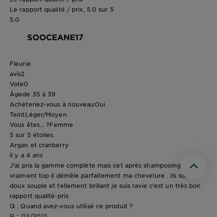
Le rapport qualité / prix, 5.0 sur 5
5.0
SOOCEANE17
Fleurie
avis
2
Vote
0
Âge
de 35 à 39
Achèteriez-vous à nouveau
Oui
Teint
Léger/Moyen
Vous êtes... ?
Femme
5 sur 5 étoiles.
Argan et cranberry
il y a 4 ans
J'ai pris la gamme complète mais cet après shampooing est
Scroll t
vraiment top il démêle parfaitement ma chevelure . Ils sont
doux souple et tellement brillant je suis ravie c'est un très bon
rapport qualité-prix
Q : Quand avez-vous utilisé ce produit ?
R :: 02/2021