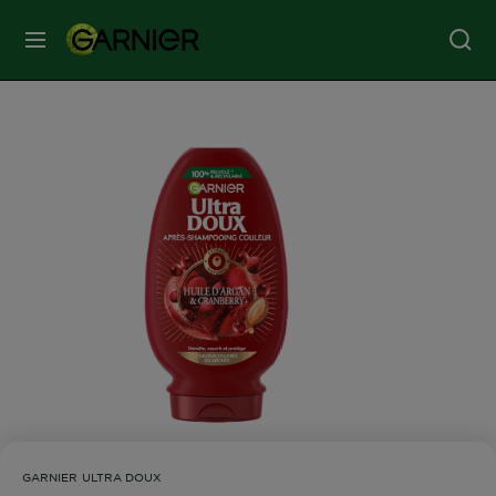
MENU
SOINS
VISAGE
SOINS
CHEVEUX
COLORATION
SOLAIRE
SERVICES
GARNIER ULTRA DOUX
&