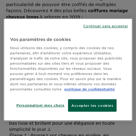
particularité de pouvoir être coiffés de multiples
DIAGNOSTICS
façons. Découvrez 4 des plus belles
coiffures mariage
à arborer en 2019 :
cheveux longs
NOS
ENGAGEMENTS
Continuer sans accepter
Vos paramètres de cookies
4 des plus belles coiffures de mariage
Explorer
cheveux longs : le guide 2019
Nous utilisons des cookies, y compris des cookies de nos
partenaires, afin d’améliorer votre expérience utilisateur,
Au coeur
Vous cherchez une
pour le jour
coiffure de mariage
d’analyser le trafic de notre site, vous proposer des publicités
de
J ? Que vous soyez la future mariée, une demoiselle
personnalisées sur des sites tiers et vous proposer des
fonctionnalités disponibles sur les réseaux sociaux. Vous
d’honneur ou une invitée, les cheveux longs ont la
l'ingrédient
pouvez gérer à tout moment vos préférences dans les
particularité de pouvoir être coiffés de multiples
Garnier x
paramétrages des cookies. Pour en savoir plus sur la manière
façons. Découvrez 4 des plus belles
coiffures
Gisele
dont nos partenaires et nous-mêmes utilisons vos données
à arborer en 2019 :
mariage cheveux longs
personnelles consultez notre
politique de confidentialité
Bündchen
Notre
1. Le chignon bas élégant
magazine
Personnaliser mes choix
Accepter les cookies
Parfois, les plus beaux
looks de mariage cheveux
sont les plus discrets. Adoptez un chignon
longs
bas lisse et brillant pour une élégance en toute
simplicité le jour J.
Étape 1 : Brossez vos cheveux en arrière, en