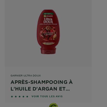
GARNIER ULTRA DOUX
APRÈS-SHAMPOOING À
L'HUILE D'ARGAN ET
CRANBERRY
4.8929 sur 5 étoiles basé sur les avis
VOIR TOUS LES AVIS