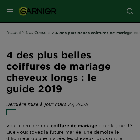
MENU
SOINS
Accueil
Nos Conseils
4 des plus belles coiffures de mariage ch
VISAGE
4 des plus belles
SOINS
coiffures de mariage
CHEVEUX
cheveux longs : le
guide 2019
COLORATION
Dernière mise à jour mars 27, 2025
SOLAIRE
Vous cherchez une
pour le jour J ?
coiffure de mariage
SERVICES
Que vous soyez la future mariée, une demoiselle
&
d’honneur ou une invitée, les cheveux longs ont la