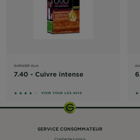
GARNIER OLIA
GA
7.40 - Cuivre intense
6
3.6667 sur 5 étoiles basé sur les avis
2.
VOIR TOUS LES AVIS
SERVICE CONSOMMATEUR
Contactez-nous