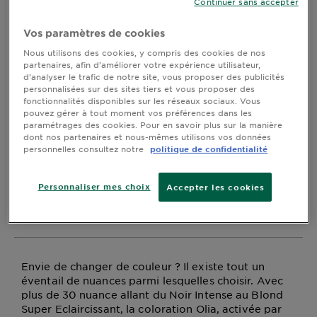
Continuer sans accepter
teinte Olia qui vous
DIAGNOSTICS
correspond ? Suivez ces
Vos paramètres de cookies
NOS
Nous utilisons des cookies, y compris des cookies de nos
5 astuces simples
ENGAGEMENTS
partenaires, afin d’améliorer votre expérience utilisateur,
d’analyser le trafic de notre site, vous proposer des publicités
personnalisées sur des sites tiers et vous proposer des
Dernière mise à jour mars 27, 2025
fonctionnalités disponibles sur les réseaux sociaux. Vous
Explorer
pouvez gérer à tout moment vos préférences dans les
paramétrages des cookies. Pour en savoir plus sur la manière
Au coeur
Envie de changer de couleur ? Il existe tout un éventail
dont nos partenaires et nous-mêmes utilisons vos données
de
personnelles consultez notre
politique de confidentialité
de nuances parmi lesquelles choisir. Avec plus de 30
l'ingrédient
nuance allant du Noir Intense au Blond Super
Garnier x
Eclaircissant, la coloration Olia, activée par 60%
Personnaliser mes choix
Accepter les cookies
d’huile et sans ammoniaque pour un parfum agréable,
Gisele
répond à toutes vos envies de couleurs.
Bündchen
Notre
magazine
Envie de changer de couleur ? Il existe tout un
éventail de nuances parmi lesquelles choisir. Avec
plus de 30 nuance allant du Noir Intense au Blond
Super Eclaircissant, la coloration Olia, activée par