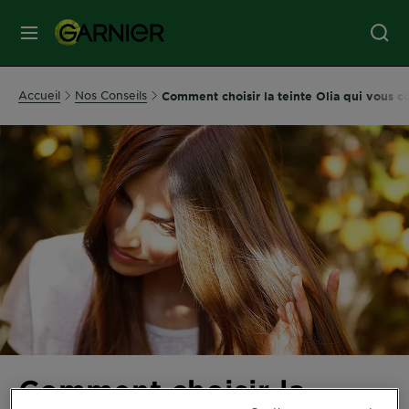
MENU
SOINS
Accueil
Nos Conseils
Comment choisir la teinte Olia qui vous c
VISAGE
SOINS
CHEVEUX
COLORATION
SOLAIRE
SERVICES
Comment choisir la
&