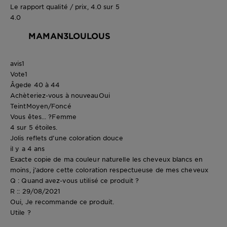
Le rapport qualité / prix, 4.0 sur 5
4.0
MAMAN3LOULOUS
avis
1
Vote
1
Âge
de 40 à 44
Achèteriez-vous à nouveau
Oui
Teint
Moyen/Foncé
Vous êtes... ?
Femme
4 sur 5 étoiles.
Jolis reflets d’une coloration douce
il y a 4 ans
Exacte copie de ma couleur naturelle les cheveux blancs en
moins, j’adore cette coloration respectueuse de mes cheveux
Q : Quand avez-vous utilisé ce produit ?
R :: 29/08/2021
Oui, Je recommande ce produit.
Utile ?