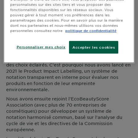
personnalisées sur des sites tiers et vous proposer des
fonctionnalités disponibles sur les réseaux sociaux. Vous
pouvez gérer à tout moment vos préférences dans les
paramétrages des cookies. Pour en savoir plus sur la manière
dont nos partenaires et nous-mêmes utilisons vos données
personnelles consultez notre
politique de confidentialité
Personnaliser mes choix
Accepter les cookies
Chez
Garnier
, nous vous donnons les moyens de faire
des choix éclairés. C'est pourquoi nous avons lancé en
2021 le Product Impact Labelling, un système de
notation transparent en interne pour évaluer nos
produits en fonction de leur empreinte
environnementale.
Nous avons ensuite rejoint l'EcoBeautyScore
Association (avec plus de 70 entreprises de
cosmétiques) pour développer un système de
notation harmonisé commun, basé sur l'analyse du
cycle de vie et les directives de la Commission
européenne.