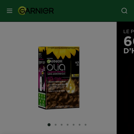
MENU
SOINS
VISAGE
SOINS
CHEVEUX
COLORATION
SOLAIRE
SERVICES
SLIDE 1
SLIDE 2
SLIDE 3
SLIDE 4
SLIDE 5
SLIDE 6
SLIDE 7
&