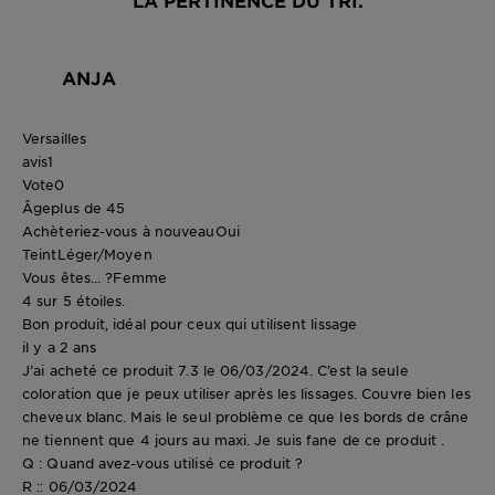
LA PERTINENCE DU TRI.
ANJA
Versailles
avis
1
Vote
0
Âge
plus de 45
Achèteriez-vous à nouveau
Oui
Teint
Léger/Moyen
Vous êtes... ?
Femme
4 sur 5 étoiles.
Bon produit, idéal pour ceux qui utilisent lissage
il y a 2 ans
J’ai acheté ce produit 7.3 le 06/03/2024. C’est la seule
coloration que je peux utiliser après les lissages. Couvre bien les
cheveux blanc. Mais le seul problème ce que les bords de crâne
ne tiennent que 4 jours au maxi. Je suis fane de ce produit .
Q : Quand avez-vous utilisé ce produit ?
R :: 06/03/2024