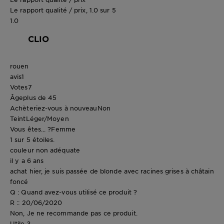
Le rapport qualité / prix, 1.0 sur 5
1.0
CLIO
rouen
avis
1
Votes
7
Âge
plus de 45
Achèteriez-vous à nouveau
Non
Teint
Léger/Moyen
Vous êtes... ?
Femme
1 sur 5 étoiles.
couleur non adéquate
il y a 6 ans
achat hier, je suis passée de blonde avec racines grises à châtain
foncé
Q : Quand avez-vous utilisé ce produit ?
R :: 20/06/2020
Non, Je ne recommande pas ce produit.
Utile ?