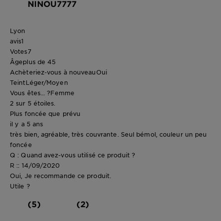
NINOU7777
Lyon
avis
1
Votes
7
Âge
plus de 45
Achèteriez-vous à nouveau
Oui
Teint
Léger/Moyen
Vous êtes... ?
Femme
2 sur 5 étoiles.
Plus foncée que prévu
il y a 5 ans
très bien, agréable, très couvrante. Seul bémol, couleur un peu
foncée
Q : Quand avez-vous utilisé ce produit ?
R :: 14/09/2020
Oui, Je recommande ce produit.
Utile ?
(5)
(2)