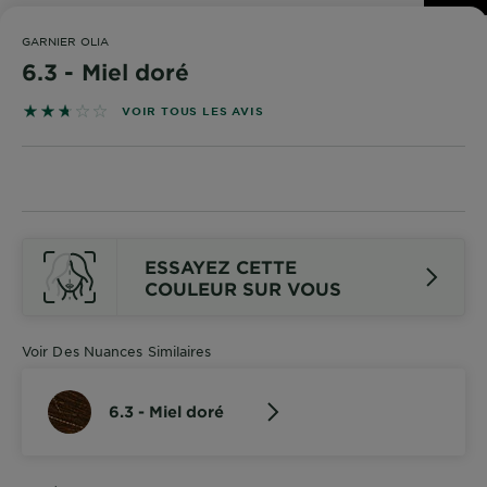
DIAGNOSTICS
GARNIER OLIA
NOS
6.3 - Miel doré
ENGAGEMENTS
2.7 sur 5 étoiles basé sur les avis
VOIR TOUS LES AVIS
Explorer
Au coeur
de
l'ingrédient
ESSAYEZ CETTE
Garnier x
COULEUR SUR VOUS
Gisele
Bündchen
Notre
Voir Des Nuances Similaires
magazine
6.3 - Miel doré