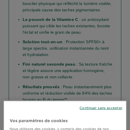
bouclier physique qui réfléchit la lumière visible,
principale cause des taches pigmentaires.
Le pouvoir de la Vitamine C
: un antioxydant
puissant qui cible les taches existantes, booste
l'éclat et unifie le grain de peau.
Solution tout-en-un
: Protection SPF50+ à
large spectre, unification instantannée du teint
et hydratation.
Fini naturel seconde peau
: Sa texture fraîche
et légère assure une application homogène,
non grasse et non collante.
Résultats prouvés
: Peau instantanément plus
uniforme et réduction visible de 84% des taches
brunes au fil du temps**.
Continuer sans accepter
Vos paramètres de cookies
Nous utilisons des cookies, y compris des cookies de nos