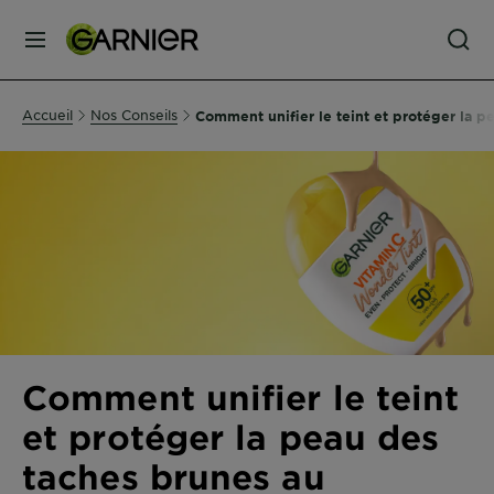
MENU
SOINS
Accueil
Nos Conseils
Comment unifier le teint et protéger la p
VISAGE
SOINS
CHEVEUX
COLORATION
SOLAIRE
Comment unifier le teint
et protéger la peau des
SERVICES
taches brunes au
&