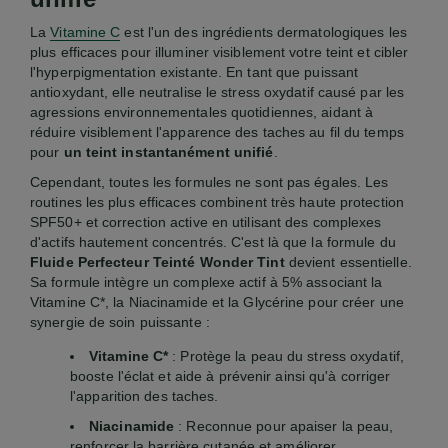
La
Vitamine C
est l'un des ingrédients dermatologiques les
plus efficaces pour illuminer visiblement votre teint et cibler
l'hyperpigmentation existante. En tant que puissant
antioxydant, elle neutralise le stress oxydatif causé par les
agressions environnementales quotidiennes, aidant à
réduire visiblement l'apparence des taches au fil du temps
pour
un teint instantanément unifié
.
Cependant, toutes les formules ne sont pas égales. Les
routines les plus efficaces combinent très haute protection
SPF50+ et correction active en utilisant des complexes
d'actifs hautement concentrés. C'est là que la formule du
Fluide Perfecteur Teinté Wonder Tint
devient essentielle.
Sa formule intègre un complexe actif à 5% associant la
Vitamine C*, la Niacinamide et la Glycérine pour créer une
synergie de soin puissante :
Vitamine C*
: Protège la peau du stress oxydatif,
booste l'éclat et aide à prévenir ainsi qu'à corriger
l'apparition des taches.
Niacinamide
: Reconnue pour apaiser la peau,
renforcer la barrière cutanée et améliorer