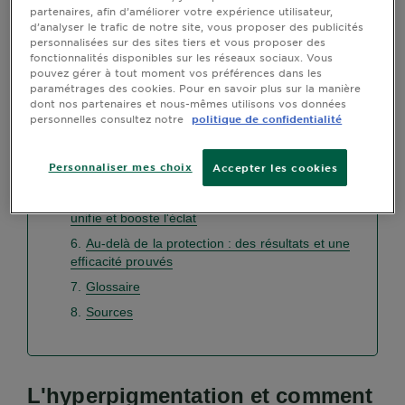
Sommaire
partenaires, afin d’améliorer votre expérience utilisateur,
d’analyser le trafic de notre site, vous proposer des publicités
personnalisées sur des sites tiers et vous proposer des
L'hyperpigmentation et comment la lumière
fonctionnalités disponibles sur les réseaux sociaux. Vous
invisible l'aggrave
pouvez gérer à tout moment vos préférences dans les
L'importance des pigments minéraux pour un
paramétrages des cookies. Pour en savoir plus sur la manière
dont nos partenaires et nous-mêmes utilisons vos données
teint unifié et protégé
personnelles consultez notre
politique de confidentialité
Le pouvoir de la Vitamine C pour une peau
éclatante et un teint unifié
Personnaliser mes choix
Accepter les cookies
Tableau récapitulatif des actifs clés
Utiliser un fluide teinté SPF50+ : protège,
unifie et booste l'éclat
Au-delà de la protection : des résultats et une
efficacité prouvés
Glossaire
Sources
L'hyperpigmentation et comment