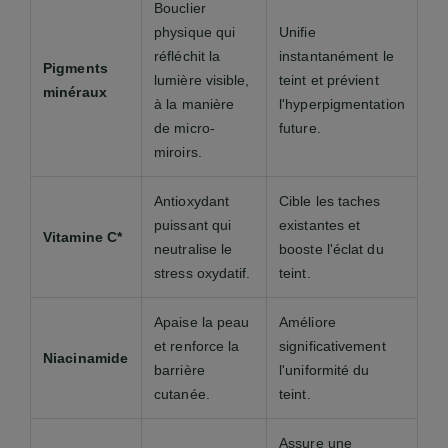
Bouclier
physique qui
Unifie
réfléchit la
instantanément le
Pigments
lumière visible,
teint et prévient
minéraux
à la manière
l'hyperpigmentation
de micro-
future.
miroirs.
Antioxydant
Cible les taches
puissant qui
existantes et
Vitamine C*
neutralise le
booste l'éclat du
stress oxydatif.
teint.
Apaise la peau
Améliore
et renforce la
significativement
Niacinamide
barrière
l'uniformité du
cutanée.
teint.
Assure une