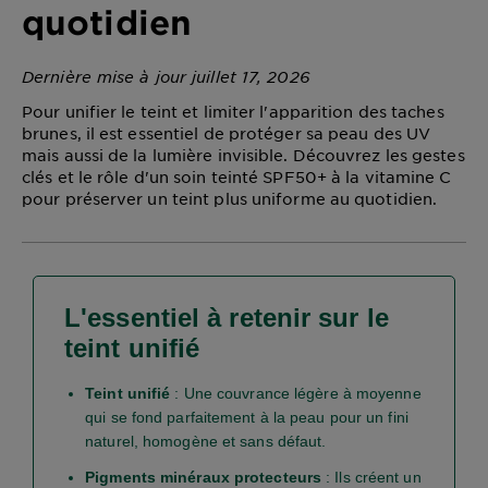
quotidien
DIAGNOSTICS
NOS
Dernière mise à jour juillet 17, 2026
ENGAGEMENTS
Pour unifier le teint et limiter l'apparition des taches
brunes, il est essentiel de protéger sa peau des UV
mais aussi de la lumière invisible. Découvrez les gestes
Explorer
clés et le rôle d'un soin teinté SPF50+ à la vitamine C
pour préserver un teint plus uniforme au quotidien.
Au coeur
de
l'ingrédient
Garnier x
Gisele
L'essentiel à retenir sur le
Bündchen
teint unifié
Notre
magazine
Teint unifié
: Une couvrance légère à moyenne
qui se fond parfaitement à la peau pour un fini
naturel, homogène et sans défaut.
Pigments minéraux protecteurs
: Ils créent un