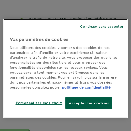
Prendre la teinte la plus claire si on hésite entre
deux nuances
Continuer sans accepter
Vos paramètres de cookies
Nous utilisons des cookies, y compris des cookies de nos
Choisir le reflet souhaité sur les cheveux
partenaires, afin d’améliorer votre expérience utilisateur,
d’analyser le trafic de notre site, vous proposer des publicités
personnalisées sur des sites tiers et vous proposer des
fonctionnalités disponibles sur les réseaux sociaux. Vous
Se référer au dos du pack pour visualiser la
pouvez gérer à tout moment vos préférences dans les
paramétrages des cookies. Pour en savoir plus sur la manière
avant/après
dont nos partenaires et nous-mêmes utilisons vos données
personnelles consultez notre
politique de confidentialité
Ne pas mélanger 2 teintes différentes de coloration
Personnaliser mes choix
Accepter les cookies