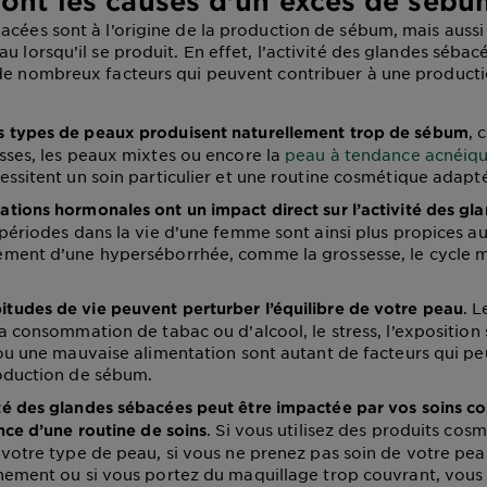
sont les causes d'un excès de sébu
acées sont à l’origine de la production de sébum, mais aussi 
u lorsqu’il se produit. En effet, l’activité des glandes sébac
de nombreux facteurs qui peuvent contribuer à une producti
, 
s types de peaux produisent naturellement trop de sébum
ses, les peaux mixtes ou encore la
peau à tendance acnéiq
ssitent un soin particulier et une routine cosmétique adapt
iations hormonales ont un impact direct sur l’activité des gl
périodes dans la vie d’une femme sont ainsi plus propices a
ment d’une hyperséborrhée, comme la grossesse, le cycle me
. 
itudes de vie peuvent perturber l’équilibre de votre peau
a consommation de tabac ou d’alcool, le stress, l’exposition s
ou une mauvaise alimentation sont autant de facteurs qui p
oduction de sébum.
ité des glandes sébacées peut être impactée par vos soins c
. Si vous utilisez des produits cos
nce d’une routine de soins
votre type de peau, si vous ne prenez pas soin de votre pe
nement ou si vous portez du maquillage trop couvrant, vou