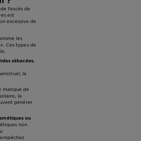
m ?
de l’excès de
ées est
on excessive de
comme les
ue
. Ces types de
ée.
andes sébacées.
u
nstruel, la
Le manque de
olaire, la
euvent générer
osmétiques ou
métiques non
au
s empêchez