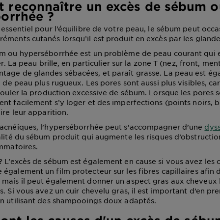
reconnaître un excès de sébum o
orrhée ?
 essentiel pour l’équilibre de votre peau, le sébum peut occ
éments cutanés lorsqu’il est produit en excès par les gland
um ou hyperséborrhée est un problème de peau courant qui e
er. La peau brille, en particulier sur la zone T (nez, front, men
age de glandes sébacées, et paraît grasse. La peau est ég
n de peau plus rugueux. Les pores sont aussi plus visibles, car 
couler la production excessive de sébum. Lorsque les pores so
nt facilement s’y loger et des imperfections (points noirs, 
ire leur apparition.
 acnéiques, l’hyperséborrhée peut s’accompagner d’une
dys
alité du sébum produit qui augmente les risques d’obstructio
ammatoires.
? L’excès de sébum est également en cause si vous avez les 
également un film protecteur sur les fibres capillaires afin
mais il peut également donner un aspect gras aux cheveux lo
. Si vous avez un cuir chevelu gras, il est important d’en pre
n utilisant des shampooings doux adaptés.