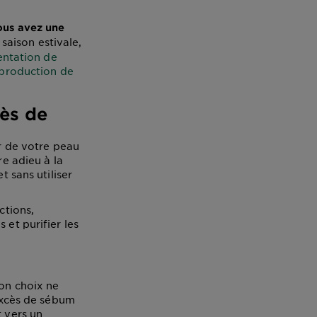
ous avez une
 saison estivale,
entation de
 production de
cès de
ur de votre peau
re adieu à la
t sans utiliser
ctions,
 et purifier les
son choix ne
’excès de sébum
t vers un