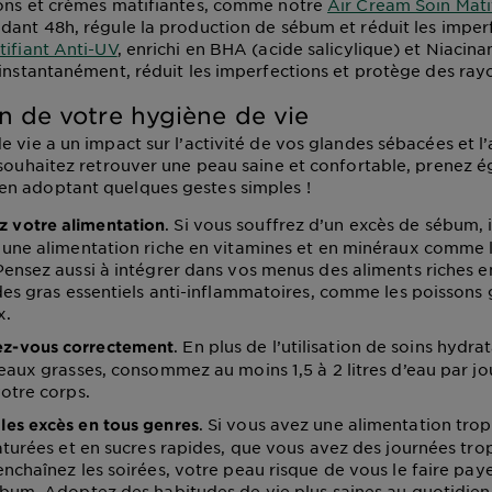
ions et crèmes matifiantes, comme notre
Air Cream Soin Mati
dant 48h, régule la production de sébum et réduit les imper
tifiant Anti-UV
, enrichi en BHA (acide salicylique) et Niacina
 instantanément, réduit les imperfections et protège des rayo
n de votre hygiène de vie
e vie a un impact sur l’activité de vos glandes sébacées et l
 souhaitez retrouver une peau saine et confortable, prenez 
n adoptant quelques gestes simples !
. Si vous souffrez d’un excès de sébum, 
 votre alimentation
une alimentation riche en vitamines et en minéraux comme les
ensez aussi à intégrer dans vos menus des aliments riches 
des gras essentiels anti-inflammatoires, comme les poissons 
x.
. En plus de l’utilisation de soins hydr
ez-vous correctement
eaux grasses, consommez au moins 1,5 à 2 litres d’eau par jo
otre corps.
. Si vous avez une alimentation trop
 les excès en tous genres
aturées et en sucres rapides, que vous avez des journées tro
nchaînez les soirées, votre peau risque de vous le faire pay
bum. Adoptez des habitudes de vie plus saines au quotidien