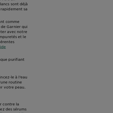
lancs sont déjà
e rapidement sa
fiant comme
de Garnier qui
éter avec notre
impuretés et le
férentes
cide
que purifiant
e
ncez-le à l’eau
’une routine
er votre peau.
r contre la
giez des sérums