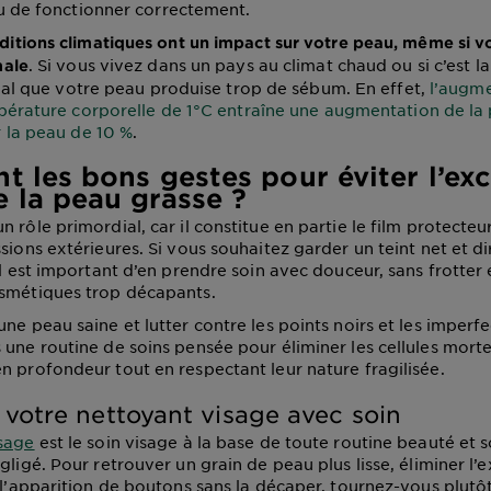
u de fonctionner correctement.
ditions climatiques ont un impact sur votre peau, même si v
. Si vous vivez dans un pays au climat chaud ou si c’est la
male
mal que votre peau produise trop de sébum. En effet,
l’augm
pérature corporelle de 1°C entraîne une augmentation de la
 la peau de 10 %
.
t les bons gestes pour éviter l’ex
 la peau grasse ?
 rôle primordial, car il constitue en partie le film protecte
sions extérieures. Si vous souhaitez garder un teint net et di
il est important d’en prendre soin avec douceur, sans frotter e
osmétiques trop décapants.
ne peau saine et lutter contre les points noirs et les imperfe
une routine de soins pensée pour éliminer les cellules mortes
n profondeur tout en respectant leur nature fragilisée.
 votre nettoyant visage avec soin
sage
est le soin visage à la base de toute routine beauté et 
gligé. Pour retrouver un grain de peau plus lisse, éliminer l
e l’apparition de boutons sans la décaper, tournez-vous plutô