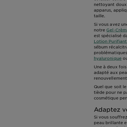
nettoyant doux 
apparus, appli
taille.
Si vous avez un
notre
Gel-Crème
est spécialisé 
Lotion Purifian
sébum récalcitr
problématique
hyaluronique
ou
Une à deux fois
adapté aux peau
renouvellement 
Quel que soit le
tiède pour ne p
cosmétique pens
Adaptez vo
Si vous souffre
peau brillante 