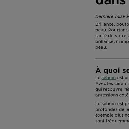
Dernière mise à
Brillance, bout
peau. Pourtant,
santé de votre 
brillance, ni im
peau.
À quoi s
Le
sébum
est un
Avec les céramid
qui recouvre l’é
agressions exté
Le sébum est pr
profondes de la 
exemple plus nom
sont fréquemmen