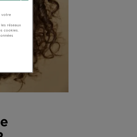
r votre
 les réseaux
s cookies.
 données
le
?