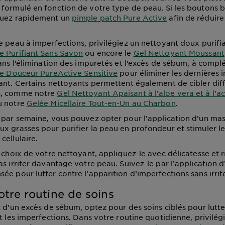
formulé en fonction de votre type de peau. Si les boutons b
quez rapidement un
pimple patch Pure Active
afin de réduir
e peau à imperfections, privilégiez un nettoyant doux puri
 Purifiant Sans Savon
ou encore le
Gel Nettoyant Moussant
dans l’élimination des impuretés et l’excès de sébum, à compl
te Douceur PureActive Sensitive
pour éliminer les dernières 
ant. Certains nettoyants permettent également de cibler dif
s, comme notre
Gel Nettoyant Apaisant à l’aloe vera et à l’a
 notre
Gelée Micellaire Tout-en-Un au Charbon
.
 par semaine, vous pouvez opter pour l’application d’un mas
x grasses pour purifier la peau en profondeur et stimuler l
cellulaire.
 choix de votre nettoyant, appliquez-le avec délicatesse et ri
as irriter davantage votre peau. Suivez-le par l’application d
ée pour lutter contre l’apparition d’imperfections sans irrit
tre routine de soins
z d’un excès de sébum, optez pour des soins ciblés pour lutte
et les imperfections. Dans votre routine quotidienne, privilé