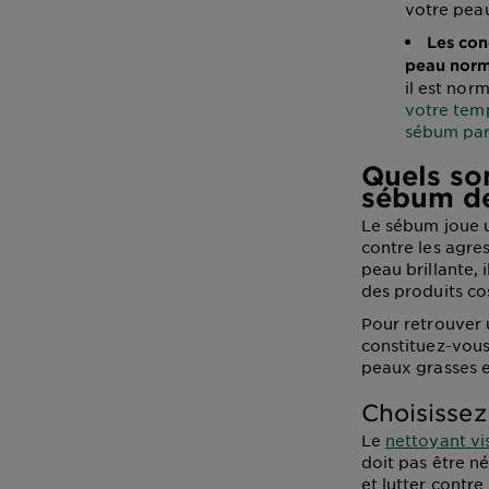
votre pea
Les con
peau nor
il est nor
votre tem
sébum par
Quels son
sébum de
Le sébum joue un
contre les agres
peau brillante, 
des produits c
Pour retrouver u
constituez-vous 
peaux grasses e
Choisissez
Le
nettoyant vi
doit pas être né
et lutter contr