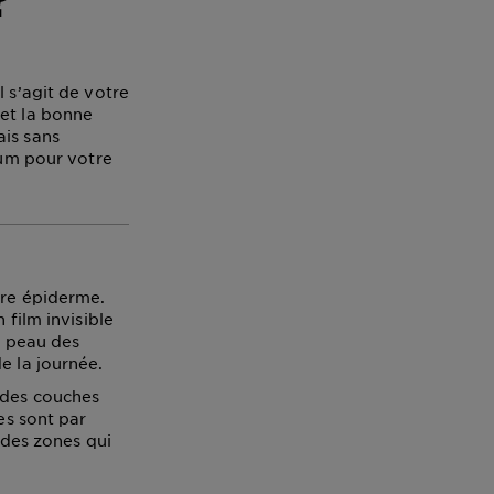
 s’agit de votre
 et la bonne
ais sans
bum pour votre
tre épiderme.
 film invisible
a peau des
e la journée.
 des couches
es sont par
 des zones qui