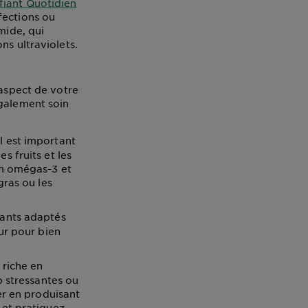
fiant Quotidien
fections ou
mide, qui
ns ultraviolets.
’aspect de votre
également soin
il est important
 fruits et les
en omégas-3 et
gras ou les
atants adaptés
ur pour bien
 riche en
p stressantes ou
er en produisant
 et pratiquez