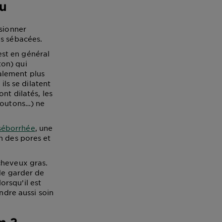
u
asionner
es sébacées.
st en général
ton) qui
alement plus
ils se dilatent
nt dilatés, les
boutons…) ne
séborrhée
, une
n des pores et
cheveux gras.
 de garder de
rsqu’il est
ndre aussi soin