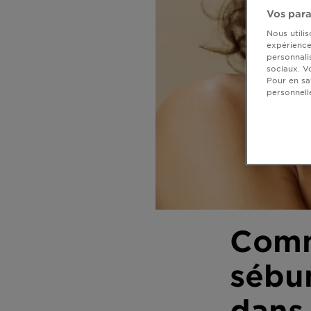
DIAGNOSTICS
Vos para
Nous utili
NOS
expérience 
personnali
ENGAGEMENTS
sociaux. V
Pour en sa
personnell
Explorer
Au coeur
de
l'ingrédient
Garnier x
Gisele
Bündchen
Notre
Comm
magazine
sébum
dans 