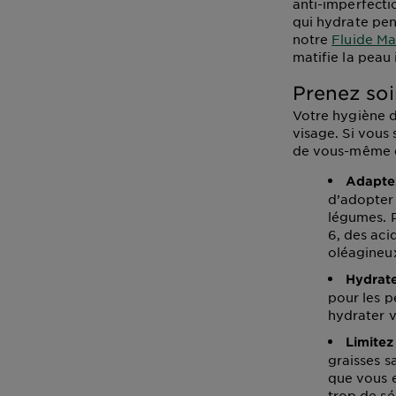
anti-imperfect
qui hydrate pen
notre
Fluide Ma
matifie la peau
Prenez soi
Votre hygiène d
visage. Si vous
de vous-même e
Adaptez
d’adopter 
légumes. P
6, des aci
oléagineu
Hydrat
pour les p
hydrater v
Limitez
graisses s
que vous e
trop de sé