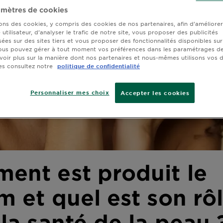
mètres de cookies
sons des cookies, y compris des cookies de nos partenaires, afin d’améliore
utilisateur, d’analyser le trafic de notre site, vous proposer des publicités
sées sur des sites tiers et vous proposer des fonctionnalités disponibles sur
ous pouvez gérer à tout moment vos préférences dans les paramétrages de
voir plus sur la manière dont nos partenaires et nous-mêmes utilisons vos
es consultez notre
politique de confidentialité
Personnaliser mes choix
Accepter les cookies
ent est produit le
 et quel est son rô
la santé de la peau 