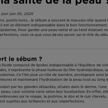
 jour juin 30, 2025
ons, points noirs… le sébum a souvent le mauvais rôle quand il
 il est un élément indispensable dans le bon fonctionnement
épiderme. Pour garder une peau nette et un teint éclatant m
perfections, voici ce que vous devez savoir sur le rôle du sé
ert le sébum ?
 fluide composé de lipides indispensable à l’équilibre de vo
es, il représente la phase huileuse du film hydrolipidique, un
piderme. Ce film joue un rôle de barrière, protégeant ainsi l
rieures et maintenant l’hydratation de la peau tout au long d
oduit par les glandes sébacées, situées dans le derme, l’une
peau. Leur volume varie selon leur localisation. En effet, ell
breuses sur le visage, la poitrine, le dos et le cuir chevelu,
t sujettes aux brillances et aux imperfections.