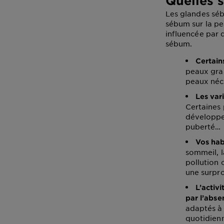
Quelles 
Les glandes séb
sébum sur la pea
influencée par 
sébum.
Certain
peaux gras
peaux néce
Les var
Certaines 
développe
puberté…
Vos hab
sommeil, l
pollution 
une surpr
L’activ
par l’abse
adaptés à 
quotidien