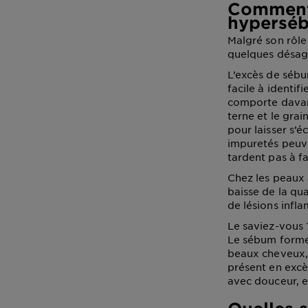
Comment 
hyperséb
Malgré son rôle
quelques désagr
L’excès de séb
facile à identifi
comporte davant
terne et le grai
pour laisser s’é
impuretés peuve
tardent pas à fa
Chez les peaux
baisse de la qu
de lésions infl
Le saviez-vous 
Le sébum forme 
beaux cheveux, 
présent en excès
avec douceur, e