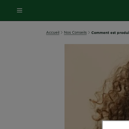
MENU
SOINS
Accueil
Nos Conseils
Comment est produit
VISAGE
SOINS
CHEVEUX
COLORATION
SOLAIRE
SERVICES
&