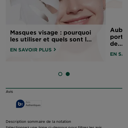
Aubur
Masques visage : pourquoi
porte
les utiliser et quels sont l...
de...
EN SAVOIR PLUS
EN SAV
DIAPOSITIVE 1
DIAPOSITIVE 2
Avis
Description sommaire de la notation
Sélectionnez une ligne ci-dessous pour filtrer les avis.