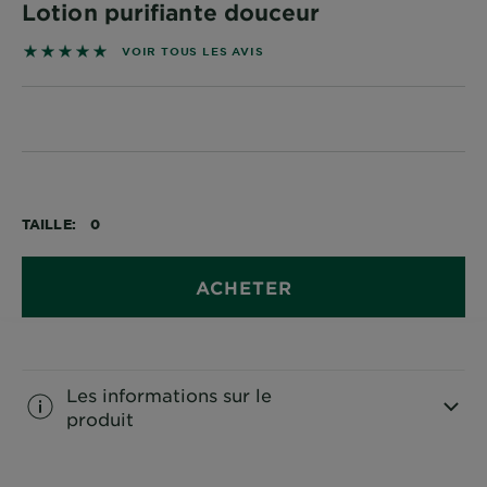
Lotion purifiante douceur
DIAGNOSTICS
5 sur 5 étoiles basé sur les avis
VOIR TOUS LES AVIS
NOS
ENGAGEMENTS
Explorer
Au coeur
TAILLE
0
de
l'ingrédient
Garnier x
ACHETER
Gisele
Bündchen
Notre
magazine
Les informations sur le
produit
CLOSE SUBPANEL