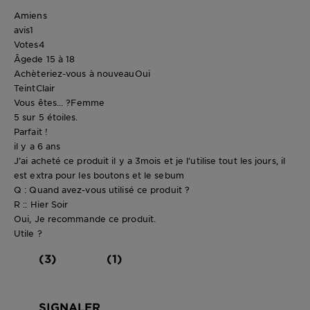
Amiens
avis
1
Votes
4
Âge
de 15 à 18
Achèteriez-vous à nouveau
Oui
Teint
Clair
Vous êtes... ?
Femme
5 sur 5 étoiles.
Parfait !
il y a 6 ans
J’ai acheté ce produit il y a 3mois et je l’utilise tout les jours, il
est extra pour les boutons et le sebum
Q : Quand avez-vous utilisé ce produit ?
R :: Hier Soir
Oui, Je recommande ce produit.
Utile ?
(3)
(1)
SIGNALER