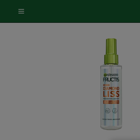
MENU
SOINS
VISAGE
SOINS
CHEVEUX
COLORATION
SOLAIRE
SERVICES
&