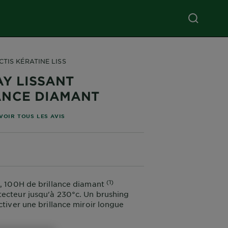
TIS KÉRATINE LISS
AY LISSANT
ANCE DIAMANT
 étoiles basé sur les avis
VOIR TOUS LES AVIS
(1)
t, 100H de brillance diamant
ecteur jusqu'à 230°c. Un brushing
ctiver une brillance miroir longue
ni ultra lisse sans frisottis.