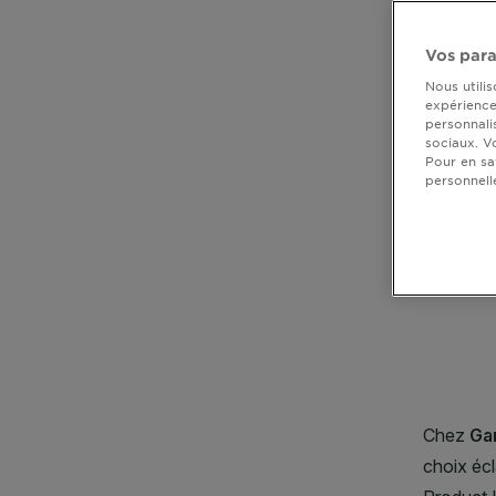
DIAGNOSTICS
Vos para
NOS
Nous utili
ENGAGEMENTS
expérience 
personnali
sociaux. V
Pour en sa
Explorer
personnell
CLOSE SUBPANEL
Au coeur
de
CLOSE SUBPANEL
l'ingrédient
Garnier x
CLOSE SUBPANEL
Gisele
Bündchen
CLOSE SUBPANEL
Notre
magazine
CLOSE SUBPANEL