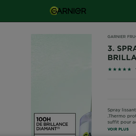
GARNIER FRUC
3. SPR
BRILL
4.7944 sur 5
Spray lissan
.Thermo prot
suffit pour a
durée et un fi
VOIR PLUS