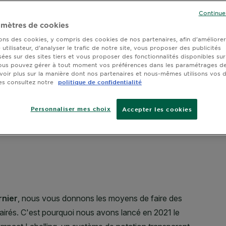
TAILLE
150
(1)
Tests instr
SLIDE 1
SLIDE 2
SLIDE 3
SLIDE 4
SLIDE 5
SLIDE 6
SLIDE 7
SLIDE 8
SLIDE 9
SLIDE 10
Continue
mètres de cookies
sons des cookies, y compris des cookies de nos partenaires, afin d’améliore
utilisateur, d’analyser le trafic de notre site, vous proposer des publicités
sées sur des sites tiers et vous proposer des fonctionnalités disponibles sur
ous pouvez gérer à tout moment vos préférences dans les paramétrages de
voir plus sur la manière dont nos partenaires et nous-mêmes utilisons vos
es consultez notre
politique de confidentialité
Personnaliser mes choix
Accepter les cookies