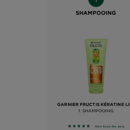
SHAMPOOING
GARNIER FRUCTIS KÉRATINE LI
1. SHAMPOOING
4.7785 sur 5 étoiles basé su
Voir tous les avis