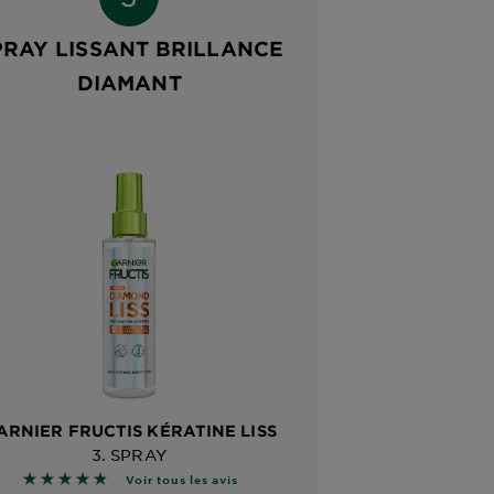
PRAY LISSANT BRILLANCE
DIAMANT
ARNIER FRUCTIS KÉRATINE LISS
3. SPRAY
4.7944 sur 5 étoiles basé sur les avis
Voir tous les avis