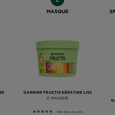
MASQUE
S
SS
GARNIER FRUCTIS KÉRATINE LISS
2. MASQUE
G
r les avis
4.8561 sur 5 étoiles basé sur les avis
Voir tous les avis