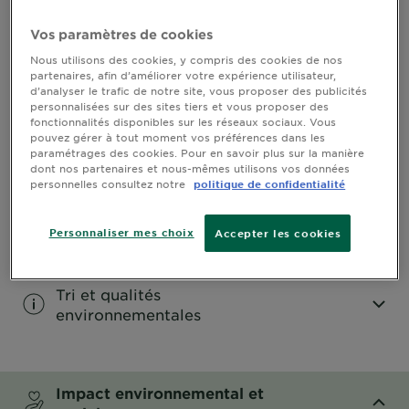
Information sur le produit
Vos paramètres de cookies
Nous utilisons des cookies, y compris des cookies de nos
CLOSE SUBPANEL
partenaires, afin d’améliorer votre expérience utilisateur,
d’analyser le trafic de notre site, vous proposer des publicités
personnalisées sur des sites tiers et vous proposer des
Application
fonctionnalités disponibles sur les réseaux sociaux. Vous
pouvez gérer à tout moment vos préférences dans les
paramétrages des cookies. Pour en savoir plus sur la manière
CLOSE SUBPANEL
dont nos partenaires et nous-mêmes utilisons vos données
personnelles consultez notre
politique de confidentialité
Ingrédients
Personnaliser mes choix
Accepter les cookies
CLOSE SUBPANEL
Tri et qualités
environnementales
CLOSE SUBPANEL
Impact environnemental et