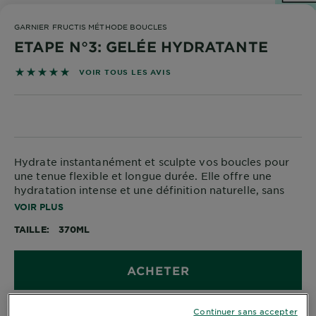
DIAGNOSTICS
GARNIER FRUCTIS MÉTHODE BOUCLES
NOS
ETAPE N°3: GELÉE HYDRATANTE
ENGAGEMENTS
5 sur 5 étoiles basé sur les avis
VOIR TOUS LES AVIS
Explorer
Au coeur
de
Hydrate instantanément et sculpte vos boucles pour
l'ingrédient
une tenue flexible et longue durée. Elle offre une
Garnier x
hydratation intense et une définition naturelle, sans
Gisele
résidus, sans alourdir, sans effet carton ni effet gras.
VOIR PLUS
Bündchen
Notre
TAILLE
370ML
magazine
ACHETER
Continuer sans accepter