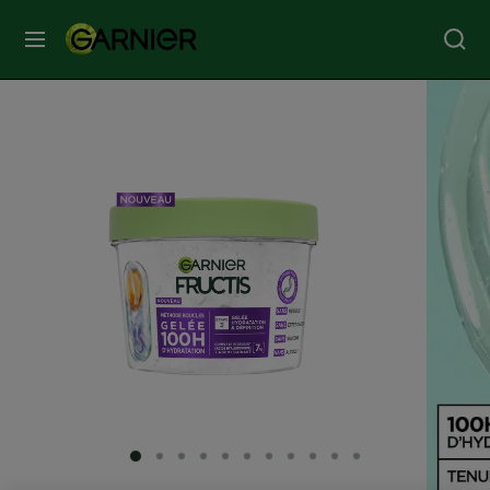
MENU
SOINS
VISAGE
SOINS
CHEVEUX
COLORATION
SOLAIRE
SERVICES
SLIDE 1
SLIDE 2
SLIDE 3
SLIDE 4
SLIDE 5
SLIDE 6
SLIDE 7
SLIDE 8
SLIDE 9
SLIDE 10
SLIDE 11
&