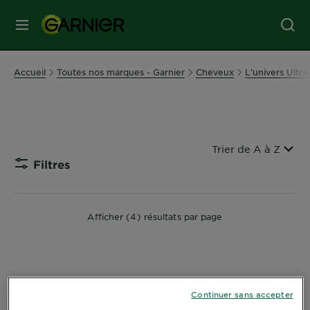
MENU
SOINS
Accueil
Toutes nos marques - Garnier
Cheveux
L’univers Ultr
VISAGE
SOINS
Filtrer par
Trier de A à Z
CHEVEUX
Filtres
CLOSE SU
COLORATION
Afficher (4) résultats par page
SOLAIRE
SERVICES
Continuer sans accepter
&