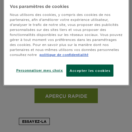
DIAGNOSTICS
Vos paramètres de cookies
Nous utilisons des cookies, y compris des cookies de nos
NOS
partenaires, afin d’améliorer votre expérience utilisateur,
ENGAGEMENTS
d’analyser le trafic de notre site, vous proposer des publicités
personnalisées sur des sites tiers et vous proposer des
fonctionnalités disponibles sur les réseaux sociaux. Vous pouvez
gérer à tout moment vos préférences dans les paramétrages
Explorer
des cookies. Pour en savoir plus sur la manière dont nos
partenaires et nous-mêmes utilisons vos données personnelles
Au coeur
consultez notre
politique de confidentialité
CRÈME DE BOUCLES SANS RINÇAGE PURE
de
HUILE D’AVOCAT & BEURRE DE KARITÉ
l'ingrédient
Personnaliser mes choix
Accepter les cookies
Garnier x
Voir tous les avis
4.1034 sur 5 étoiles basé sur les avis
Gisele
Bündchen
Notre
APERÇU RAPIDE
magazine
ESSAYEZ-LA