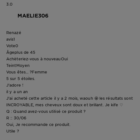
3.0
MAELIE306
Renazé
avis
1
Vote
0
Âge
plus de 45
Achèteriez-vous à nouveau
Oui
Teint
Moyen
Vous êtes... ?
Femme
5 sur 5 étoiles.
J'adore !
il y a un an
J'ai acheté cette article il y a 2 mois, waouh 🤩 les résultats sont
INCROYABLE, mes cheveux sont doux et brillant. Je kife ♡
Q : Quand avez-vous utilisé ce produit ?
R :: 30/06
Oui, Je recommande ce produit.
Utile ?