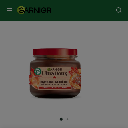
MENU
SOINS
VISAGE
SOINS
CHEVEUX
COLORATION
SOLAIRE
SERVICES
SLIDE 1
SLIDE 2
&