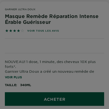
DIAGNOSTICS
GARNIER ULTRA DOUX
NOS
Masque Remède Réparation Intense
ENGAGEMENTS
Érable Guérisseur
4 sur 5 étoiles basé sur les avis
VOIR TOUS LES AVIS
Explorer
Au coeur
de
l'ingrédient
Garnier x
NOUVEAU! 1 dose, 1 minute, des cheveux 10X plus
forts*.
Gisele
Garnier Ultra Doux a créé un nouveau remède de
Bündchen
réparation intense à l’Huile de Ricin et la Sève d'Érable
VOIR PLUS
Notre
pour les cheveux très abîmés.
magazine
TAILLE
340ML
ACHETER