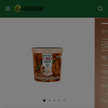
MENU
SOINS
VISAGE
SOINS
CHEVEUX
COLORATION
SOLAIRE
SERVICES
SLIDE 1
SLIDE 2
SLIDE 3
SLIDE 4
SLIDE 5
&