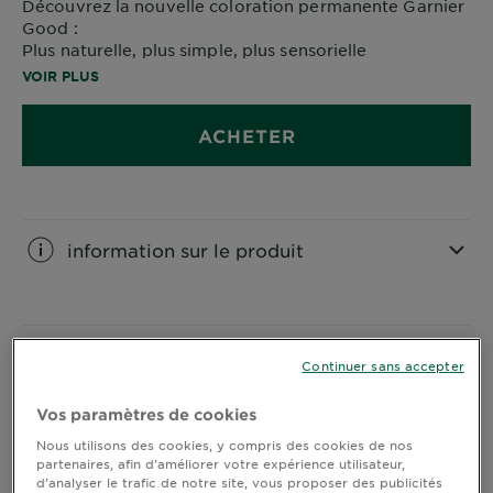
Découvrez la nouvelle coloration permanente Garnier
Good :
Plus naturelle, plus simple, plus sensorielle
90% d’origine naturelle, sans ammoniaque, vegan.
VOIR PLUS
Application facile à la main comme un masque.
Résultat naturel multi-dimensionnel pendant 8
ACHETER
semaines.
information sur le produit
CLOSE SUBPANEL
Application sensorielle
Continuer sans accepter
unique
Vos paramètres de cookies
CLOSE SUBPANEL
Nous utilisons des cookies, y compris des cookies de nos
partenaires, afin d’améliorer votre expérience utilisateur,
Ingrédients
d’analyser le trafic de notre site, vous proposer des publicités