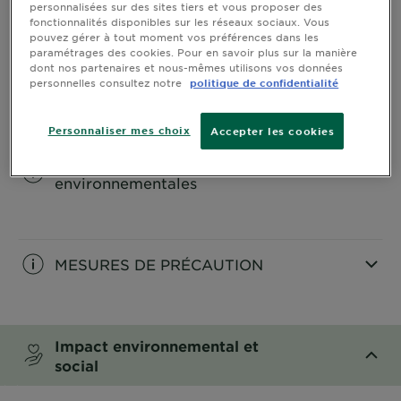
personnalisées sur des sites tiers et vous proposer des
fonctionnalités disponibles sur les réseaux sociaux. Vous
CLOSE SUBPANEL
pouvez gérer à tout moment vos préférences dans les
paramétrages des cookies. Pour en savoir plus sur la manière
COMMENT SE COLORER EN
dont nos partenaires et nous-mêmes utilisons vos données
personnelles consultez notre
politique de confidentialité
TOUTE SECURITE
CLOSE SUBPANEL
Personnaliser mes choix
Accepter les cookies
Tri et qualités
environnementales
CLOSE SUBPANEL
MESURES DE PRÉCAUTION
CLOSE SUBPANEL
Impact environnemental et
social