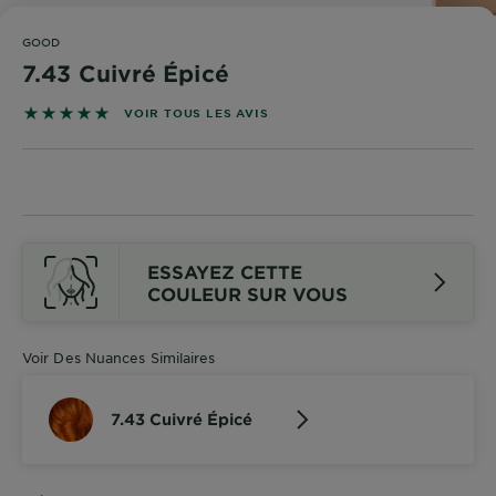
DIAGNOSTICS
GOOD
NOS
7.43 Cuivré Épicé
ENGAGEMENTS
5 sur 5 étoiles basé sur les avis
VOIR TOUS LES AVIS
Explorer
Au coeur
de
l'ingrédient
ESSAYEZ CETTE
Garnier x
COULEUR SUR VOUS
Gisele
Bündchen
Notre
Voir Des Nuances Similaires
magazine
7.43 Cuivré Épicé