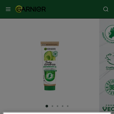
MENU
SOINS
VISAGE
SOINS
CHEVEUX
COLORATION
SOLAIRE
SERVICES
SLIDE 1
SLIDE 2
SLIDE 3
SLIDE 4
SLIDE 5
&