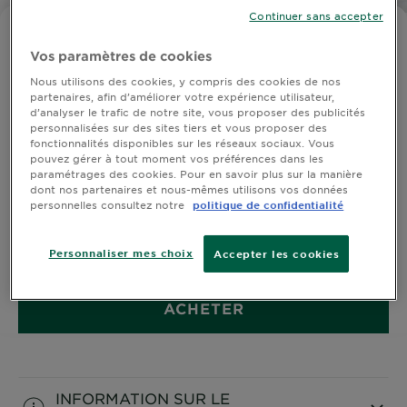
DIAGNOSTICS
Continuer sans accepter
GARNIER BODY SUPERFOOD
NOS
Vos paramètres de cookies
Crème Mains Nourrissante Huile
ENGAGEMENTS
d'Avocat + Oméga 6
Nous utilisons des cookies, y compris des cookies de nos
partenaires, afin d’améliorer votre expérience utilisateur,
d’analyser le trafic de notre site, vous proposer des publicités
personnalisées sur des sites tiers et vous proposer des
Explorer
fonctionnalités disponibles sur les réseaux sociaux. Vous
pouvez gérer à tout moment vos préférences dans les
Au coeur
paramétrages des cookies. Pour en savoir plus sur la manière
dont nos partenaires et nous-mêmes utilisons vos données
de
Découvrez la nouvelle crème mains nourrissante Body
personnelles consultez notre
politique de confidentialité
l'ingrédient
Superfood de Garnier. Une dose quotidienne de super
Garnier x
ingrédients [Huile d’Avocat + Oméga 6] pour hydrater
Gisele
Personnaliser mes choix
les mains sèches et les hydrater pendant 48 heures.
Accepter les cookies
VOIR PLUS
Bündchen
Notre
ACHETER
magazine
INFORMATION SUR LE