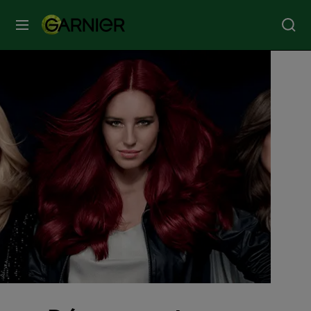
MENU
SOINS
VISAGE
SOINS
CHEVEUX
COLORATION
SOLAIRE
SERVICES
&