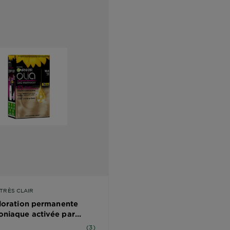
 TRÈS CLAIR
oloration permanente
niaque activée par
 5 étoiles basé sur les avis
(3)