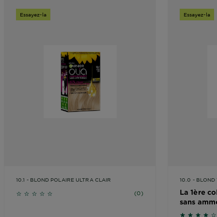
Essayez-la
Essayez-la
10.1 - BLOND POLAIRE ULTRA CLAIR
10.0 - BLOND
La 1ère c
No reviews
(0)
sans ammo
l’huile*
3.6667 sur