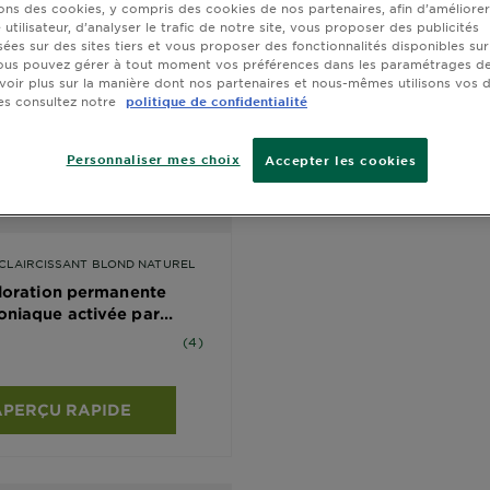
sons des cookies, y compris des cookies de nos partenaires, afin d’améliore
utilisateur, d’analyser le trafic de notre site, vous proposer des publicités
sées sur des sites tiers et vous proposer des fonctionnalités disponibles sur
ous pouvez gérer à tout moment vos préférences dans les paramétrages de
voir plus sur la manière dont nos partenaires et nous-mêmes utilisons vos
es consultez notre
politique de confidentialité
Personnaliser mes choix
Accepter les cookies
-ÉCLAIRCISSANT BLOND NATUREL
oloration permanente
niaque activée par
oiles basé sur les avis
(4)
APERÇU RAPIDE