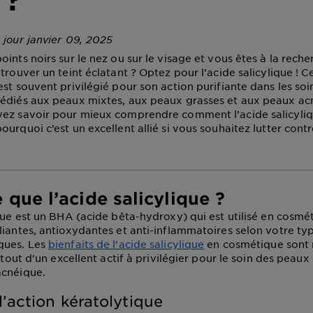
 jour janvier 09, 2025
ints noirs sur le nez ou sur le visage et vous êtes à la rech
trouver un teint éclatant ? Optez pour l’acide salicylique ! Ce
st souvent privilégié pour son action purifiante dans les soin
édiés aux peaux mixtes, aux peaux grasses et aux peaux acn
ez savoir pour mieux comprendre comment l’acide salicyliq
urquoi c’est un excellent allié si vous souhaitez lutter contr
 que l’acide salicylique ?
que
est un BHA (acide bêta-hydroxy) qui est utilisé en cosmé
liantes, antioxydantes et anti-inflammatoires selon votre ty
ques. Les
bienfaits de l’acide salicylique
en cosmétique sont
urtout d'un excellent actif à privilégier pour le soin des peaux
acnéique.
l’action kératolytique