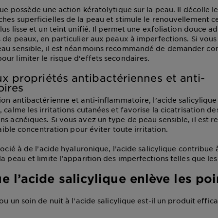
que possède une action kératolytique sur la peau. Il décolle le
hes superficielles de la peau et stimule le renouvellement ce
us lisse et un teint unifié. Il permet une exfoliation douce 
s de peaux, en particulier aux peaux à imperfections. Si vou
eau sensible, il est néanmoins recommandé de demander cons
ur limiter le risque d'effets secondaires.
ux propriétés antibactériennes et anti-
oires
on antibactérienne et anti-inflammatoire, l’acide salicylique
 calme les irritations cutanées et favorise la cicatrisation d
ns acnéiques. Si vous avez un type de peau sensible, il es
 faible concentration pour éviter toute irritation.
socié à de l’acide hyaluronique, l’acide salicylique contribue
a peau et limite l’apparition des imperfections telles que les
e l’acide salicylique enlève les poi
ou un soin de nuit à l'acide salicylique est-il un produit effic