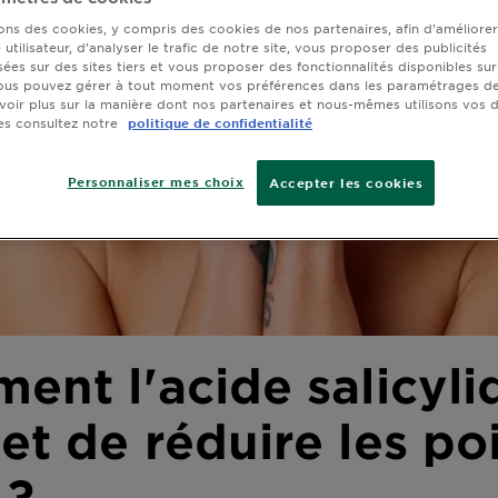
sons des cookies, y compris des cookies de nos partenaires, afin d’améliore
utilisateur, d’analyser le trafic de notre site, vous proposer des publicités
sées sur des sites tiers et vous proposer des fonctionnalités disponibles sur
ous pouvez gérer à tout moment vos préférences dans les paramétrages de
voir plus sur la manière dont nos partenaires et nous-mêmes utilisons vos
es consultez notre
politique de confidentialité
Personnaliser mes choix
Accepter les cookies
nt l'acide salicyli
t de réduire les po
 ?