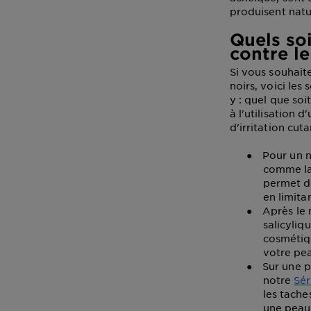
produisent nat
Quels soi
contre le
Si vous souhaite
noirs, voici le
y : quel que soi
à l'utilisation 
d'irritation cut
●
Pour un n
comme l
permet de
en limita
●
Après le 
salicyli
cosmétiqu
votre pea
●
Sur une p
notre
Sér
les tach
une peau