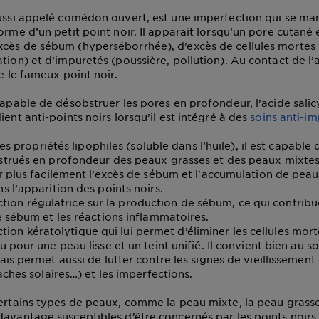
aussi appelé comédon ouvert, est une imperfection qui se man
orme d’un petit point noir. Il apparaît lorsqu’un pore cutané
xcès de sébum (
hyperséborrhée
), d’excès de cellules mortes
ation
) et d’impuretés (poussière, pollution). Au contact de l’
ée le fameux point noir.
capable de désobstruer les pores en profondeur, l’acide salic
ient anti-points noirs lorsqu’il est intégré à des
soins anti-i
es propriétés lipophiles (soluble dans l’huile), il est capable 
strués en profondeur des peaux grasses et des peaux mixtes.
r plus facilement l’excès de sébum et l'accumulation de pea
s l’apparition des points noirs.
action régulatrice sur la production de sébum, ce qui contribu
e sébum et les réactions inflammatoires.
action kératolytique qui lui permet d’éliminer les cellules mort
u pour une peau lisse et un teint unifié. Il convient bien au so
ais permet aussi de lutter contre les signes de vieillissement 
taches solaires…) et les imperfections.
certains types de peaux, comme la peau mixte, la peau grass
avantage susceptibles d’être concernés par les points noirs, 