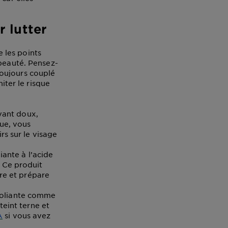
r lutter
e les points
 beauté. Pensez-
 toujours couplé
iter le risque
yant doux,
que, vous
rs sur le visage
ante à l’acide
 Ce produit
ire et prépare
xfoliante comme
teint terne et
A
si vous avez