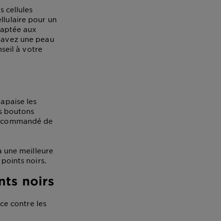
s cellules
llulaire pour un
adaptée aux
s avez une peau
eil à votre
 apaise les
es boutons
t recommandé de
 à une meilleure
 points noirs.
nts noirs
ace contre les