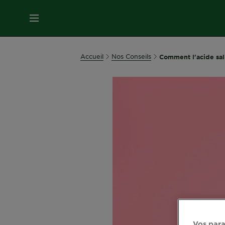
MENU
SOINS
Accueil
Nos Conseils
Comment l'acide sali
VISAGE
SOINS
CHEVEUX
COLORATION
SOLAIRE
SERVICES
&
Vos para