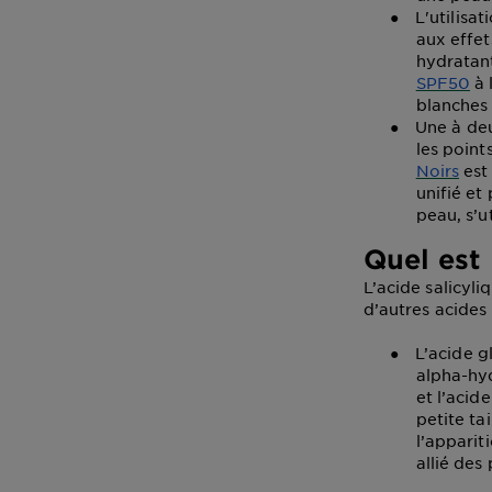
●
L'utilisa
aux effet
hydratan
SPF50
à 
blanches 
●
Une à deu
les point
Noirs
est 
unifié et 
peau, s’
Quel est 
L’acide salicyli
d’autres acides 
●
L’acide g
alpha-hyd
et l’acide
petite ta
l’apparit
allié des