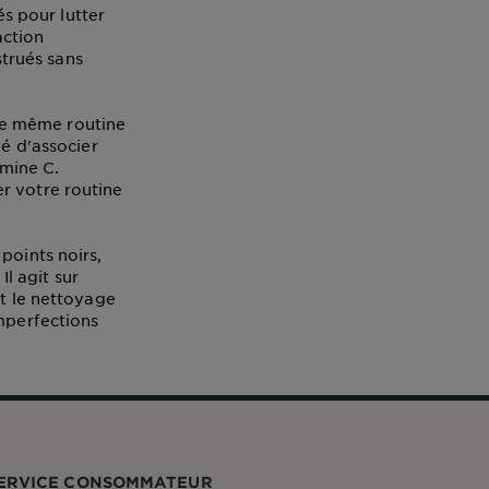
s pour lutter
action
strués sans
'une même routine
lé d'associer
amine C.
r votre routine
points noirs,
Il agit sur
et le nettoyage
imperfections
ERVICE CONSOMMATEUR