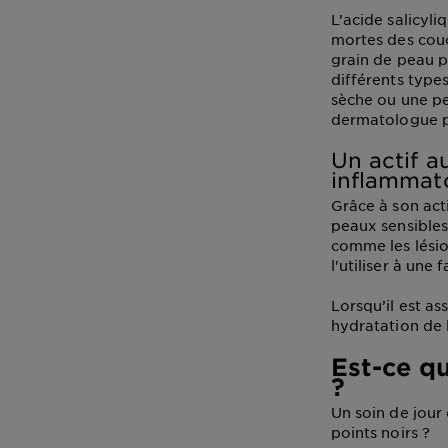
L’acide salicyli
mortes des couc
grain de peau pl
différents type
sèche ou une p
dermatologue po
Un actif a
inflammat
Grâce à son acti
peaux sensibles,
comme les lésio
l'utiliser à une
Lorsqu’il est as
hydratation de l
Est-ce qu
?
Un soin de jour 
points noirs ?