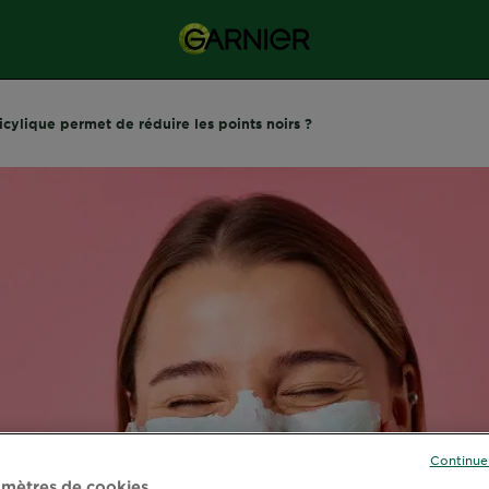
cylique permet de réduire les points noirs ?
Continue
mètres de cookies