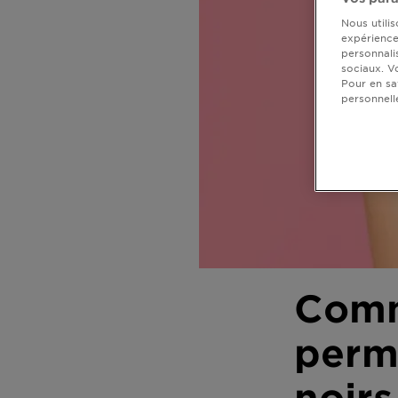
DIAGNOSTICS
Nous utili
expérience 
NOS
personnali
sociaux. V
ENGAGEMENTS
Pour en sa
personnell
Explorer
Au coeur
de
l'ingrédient
Garnier x
Gisele
Bündchen
Notre
Comme
magazine
perme
noirs