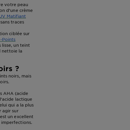
ire votre peau
tion d’une crème
UV Matifiant
 sans traces
ion ciblée sur
-Points
lisse, un teint
l nettoie la
oirs ?
ints noirs, mais
oirs.
des AHA (acide
l’acide lactique
ui qui a la plus
 agir sur
est un excellent
 imperfections.