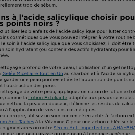
urellement trop de sébum.
ns à l’acide salicylique choisir pou
s points noirs ?
z utiliser les bienfaits de l’acide salicylique pour lutter contr
s soins cosmétiques que vous pouvez intégrer à votre routine
t le soin à l'acide salicylique que vous choisissez, il doit être
d'un soin hydratant (ou contenir des actifs hydratants) pour lim
anée.
ettoyage profond de votre peau, l’utilisation d’un gel netto
a
Gelée Micellaire Tout en Un
au charbon et à l’acide salicyli
 garder une peau purifiée et évite l’apparition de points noi
nt l’obstruction des pores.
nettoyage de votre peau, appliquez un coton de lotion exfoli
que, comme la
Lotion Exfoliante
adaptée aux peaux sensibles.
e nettoie la peau en douceur, il élimine les résidus de calca
u à l’application de vos soins cosmétiques.
eau propre, utilisez un soin concentré en actifs à l’action e
um Anti-Taches
à la Vitamine C pour une action ciblée sur le 
es pigmentaires ou notre
Sérum Anti-Imperfections AHA+BH
 mixte, une peau grasse ou une peau à tendance acnéique.