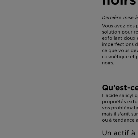
Dernière mise à
Vous avez des po
solution pour re
exfoliant doux e
imperfections d
ce que vous dev
cosmétique et po
noirs.
Qu’est-ce
L’
acide salicyli
propriétés exfo
vos problémati
mais il s'agit s
ou à tendance 
Un actif à 