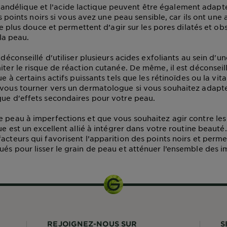
andélique et l’acide lactique peuvent être également adapté
s points noirs si vous avez une peau sensible, car ils ont une 
e plus douce et permettent d’agir sur les pores dilatés et ob
la peau.
t déconseillé d'utiliser plusieurs acides exfoliants au sein d
iter le risque de réaction cutanée. De même, il est déconseil
que à certains actifs puissants tels que les rétinoïdes ou la vit
 vous tourner vers un dermatologue si vous souhaitez adapte
que d'effets secondaires pour votre peau.
e peau à imperfections et que vous souhaitez agir contre les 
que est un excellent allié à intégrer dans votre routine beauté. 
facteurs qui favorisent l’apparition des points noirs et perm
ués pour lisser le grain de peau et atténuer l’ensemble des 
REJOIGNEZ-NOUS SUR
S