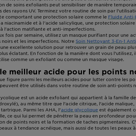
tion de soins exfoliants peut sensibiliser de manière tempora
s des rayons UV. Terminez votre routine de soin par l’utilisa
te comportant une protection solaire comme le
Fluide Anti-
la niacinamide et à l’acide salicylique, une protection solaire
à l'action matifiante et anti-imperfections.
x fois par semaine, utilisez un masque purifiant pour une act
s noirs et les imperfections. Notre
Soin Nettoyant 3-En-1 Anti
une excellente solution pour retrouver un grain de peau plus 
plus éclatant. En fonction de la manière dont vous l’utilisez, i
utilise comme un exfoliant ou comme un masque visage.
le meilleur acide pour les points n
que figure parmi les meilleurs acides pour lutter contre les po
peuvent être utilisés dans votre routine de soin anti-points n
lycolique est un acide exfoliant qui appartient à la famille 
roxylé), au même titre que l’acide citrique, l’acide malique, 
 tartrique. Parmi les AHA, l’
acide glycolique
est également cel
ille, ce qui lui permet de pénétrer la peau en profondeur pour
ion de points noirs et la formation de taches pigmentaires. C’
 peaux à tendance acnéique, mais aussi de toutes les peaux à