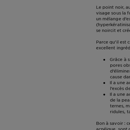
Le point noir, 
visage sous la f
un mélange d’e
(
hyperkératinis
se noircit et cr
Parce qu’il est 
excellent ingréd
●
Grâce à s
pores ob
d’élimine
cause dan
●
Il a une 
l’excès d
●
Il a une 
de la pea
ternes, m
ridules, 
Bon à savoir : 
acnéique, sont d