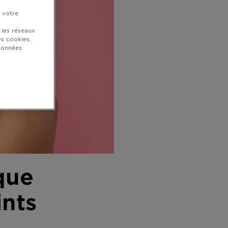
r votre
 les réseaux
s cookies.
 données
que
ints