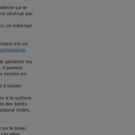
ifeste sur le
 est obstrué par
air, ce mélange
ylique est un
mperfections
.
de pénétrer les
 Il permet
ux mortes en
e à limiter
es à la surface
in des teints
cutané (rides,
e ou la peau
car elles