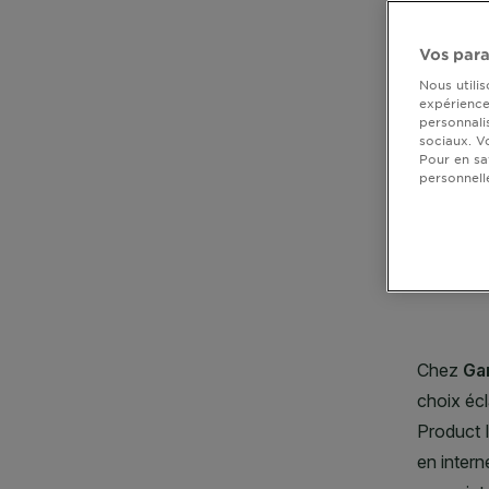
DIAGNOSTICS
Vos para
NOS
Nous utili
ENGAGEMENTS
expérience 
CLOSE SUBPANEL
personnali
sociaux. V
CLOSE SUBPANEL
Pour en sa
Explorer
personnell
CLOSE SUBPANEL
Au coeur
CLOSE SUBPANEL
de
l'ingrédient
CLOSE SUBPANEL
Garnier x
Gisele
CLOSE SUBPANEL
Bündchen
Notre
magazine