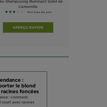
ès-Shampooing Illuminant Soleil de
Camomille
3 sur 5 étoiles basé sur les avis
Voir tous les avis
APERÇU RAPIDE
tendance :
orter le blond
 racines foncées
dance : comment
d court avec racines