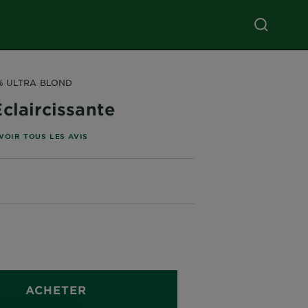
% ULTRA BLOND
claircissante
 étoiles basé sur les avis
VOIR TOUS LES AVIS
ACHETER