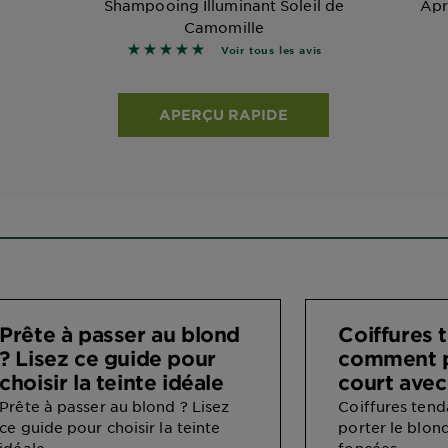
Shampooing Illuminant Soleil de
Apr
Camomille
r les avis
4.9091 sur 5 étoiles basé sur les avis
Voir tous les avis
APERÇU RAPIDE
Prête à passer au blond
Coiffures 
? Lisez ce guide pour
comment p
choisir la teinte idéale
court avec
Prête à passer au blond ? Lisez
Coiffures ten
ce guide pour choisir la teinte
porter le blon