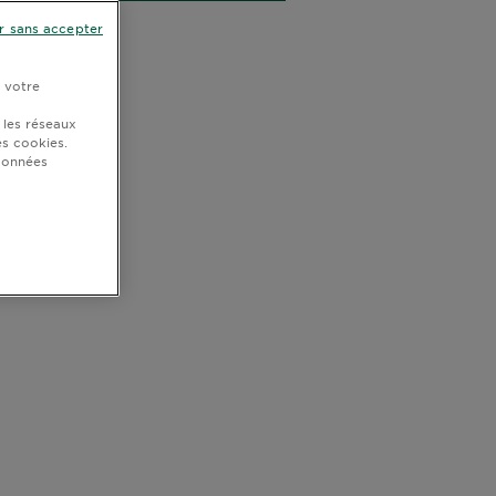
r sans accepter
r votre
 les réseaux
s cookies.
 données