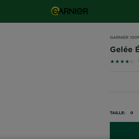
GARNIER 100
Gelée É
4.3333 sur 5
TAILLE
0