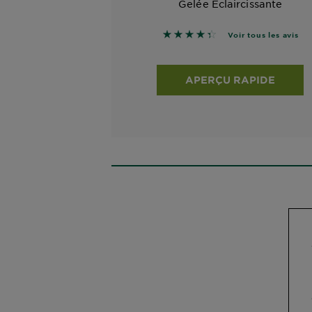
Gelée Éclaircissante
4.3333 sur 5 étoiles basé su
Voir tous les avis
APERÇU RAPIDE