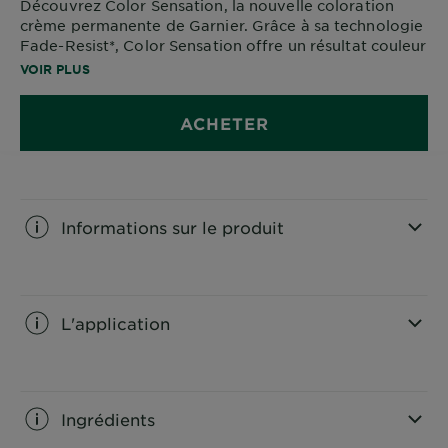
Découvrez Color Sensation, la nouvelle coloration
crème permanente de Garnier. Grâce à sa technologie
Fade-Resist*, Color Sensation offre un résultat couleur
jusqu'à 10 semaines** et couvre 100% des cheveux
VOIR PLUS
blancs**.
ACHETER
*Anti-affadissement ** Tests instrumentaux
UNE COULEUR SENSATIONNELLE À PRIX
SENSATIONNEL
Informations sur le produit
CLOSE SUBPANEL
L'application
CLOSE SUBPANEL
Ingrédients