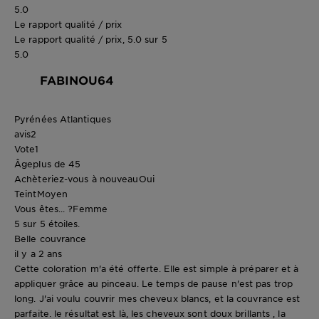
5.0
Le rapport qualité / prix
Le rapport qualité / prix, 5.0 sur 5
5.0
FABINOU64
Pyrénées Atlantiques
avis
2
Vote
1
Âge
plus de 45
Achèteriez-vous à nouveau
Oui
Teint
Moyen
Vous êtes... ?
Femme
5 sur 5 étoiles.
Belle couvrance
il y a 2 ans
Cette coloration m'a été offerte. Elle est simple à préparer et à
appliquer grâce au pinceau. Le temps de pause n'est pas trop
long. J'ai voulu couvrir mes cheveux blancs, et la couvrance est
parfaite. le résultat est là, les cheveux sont doux brillants , la