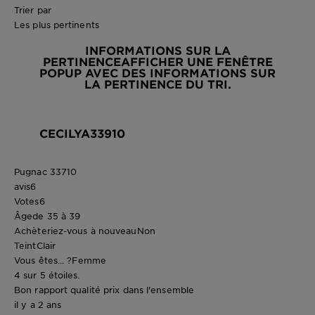
Trier par
Les plus pertinents
INFORMATIONS SUR LA
PERTINENCE
AFFICHER UNE FENÊTRE
POPUP AVEC DES INFORMATIONS SUR
LA PERTINENCE DU TRI.
CECILYA33910
Pugnac 33710
avis
6
Votes
6
Âge
de 35 à 39
Achèteriez-vous à nouveau
Non
Teint
Clair
Vous êtes... ?
Femme
4 sur 5 étoiles.
Bon rapport qualité prix dans l'ensemble
il y a 2 ans