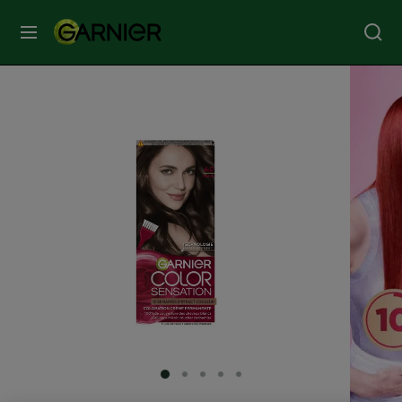
MENU
SOINS
VISAGE
SOINS
CHEVEUX
COLORATION
SOLAIRE
SERVICES
SLIDE 1
SLIDE 2
SLIDE 3
SLIDE 4
SLIDE 5
&