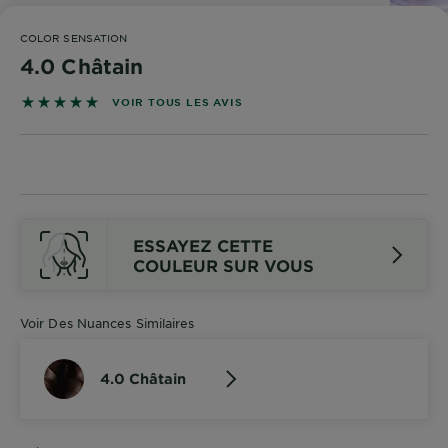
DIAGNOSTICS
COLOR SENSATION
NOS
4.0 Châtain
ENGAGEMENTS
4.8727 sur 5 étoiles basé sur les avis
VOIR TOUS LES AVIS
Explorer
Au coeur
de
l'ingrédient
ESSAYEZ CETTE
Garnier x
COULEUR SUR VOUS
Gisele
Bündchen
Notre
Voir Des Nuances Similaires
magazine
4.0 Châtain