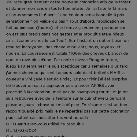
J'ai reçu gratuitement cette nouvelle coloration afin de la tester
et donner mon avis en toute honnêteté. Je l'ai faite le 13 mars
et nous sommes le 6 avril. "Une couleur sensationnelle à prix
sensationnel" on valide ou pas ? Tout d'abord, l'application se
fait au pinceau (fournis) et je trouve ça vraiment pratique car
on est plus précis dans nos gestes et le produit s'étale mieux
ainsi. (comme chez le coiffeur). Sur l'instant on obtient bien un
résultat incroyable : des cheveux brillants, doux, soyeux, et
nourris. La couvrance est totale (100% des cheveux blancs) de
quoi en ravir plus d'une. Par contre niveau "longue tenue,
jusqu'à 10 semaines" je suis sceptique car 3 semaines plus tard,
j'ai mes cheveux qui sont toujours colorés et brillants MAIS la
couleur a viré (elle s'est éclaircie). Et pour finir j'ai été surprise
de trouver un soin à appliquer puis à rincer APRÈS avoir
procédé à la coloration, mais pas de shampoing fourni, et je me
suis retrouvée avec de la teinture sur le cuir chevelu pendant
plusieurs jours... chose qui m'a déplue. En résumé c'est un bon
rapport qualité prix mais je ne repartirai pas sur cette coloration
pour autant car mes attentes vont au delà.
Q : Quand avez-vous utilisé ce produit ?
R :: 13/03/2024
Oui, Je recommande ce produit.