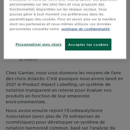
personnalisées sur des sites tiers et vous proposer des
fonctionnalités disponibles sur les réseaux sociaux. Vous
pouvez gérer à tout moment vos préférences dans les
paramétrages des cookies. Pour en savoir plus sur la manière
dont nos partenaires et nous-mêmes utilisons vos données
personnelles consultez notre
politique de confidentialité
Personnaliser mes choix
Accepter les cookies
Chez
Garnier
, nous vous donnons les moyens de faire
des choix éclairés. C'est pourquoi nous avons lancé en
2021 le Product Impact Labelling, un système de
notation transparent en interne pour évaluer nos
produits en fonction de leur empreinte
environnementale.
Nous avons ensuite rejoint l'EcoBeautyScore
Association (avec plus de 70 entreprises de
cosmétiques) pour développer un système de
notation harmonisé commun, basé sur l'analyse du