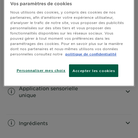
Vos paramètres de cookies
Plus naturelle, plus simple, plus sensorielle
90% d’origine naturelle, sans ammoniaque, vegan.
VOIR PLUS
Nous utilisons des cookies, y compris des cookies de nos
Application facile à la main comme un masque.
partenaires, afin d’améliorer votre expérience utilisateur,
Résultat naturel multi-dimensionnel pendant 8
d’analyser le trafic de notre site, vous proposer des publicités
ACHETER
personnalisées sur des sites tiers et vous proposer des
semaines.
fonctionnalités disponibles sur les réseaux sociaux. Vous
pouvez gérer à tout moment vos préférences dans les
paramétrages des cookies. Pour en savoir plus sur la manière
dont nos partenaires et nous-mêmes utilisons vos données
personnelles consultez notre
politique de confidentialité
information sur le produit
Personnaliser mes choix
Accepter les cookies
CLOSE SUBPANEL
Application sensorielle
unique
CLOSE SUBPANEL
Ingrédients
CLOSE SUBPANEL