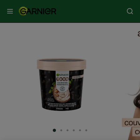
MENU
SOINS
VISAGE
SOINS
CHEVEUX
COLORATION
SOLAIRE
SERVICES
SLIDE 1
SLIDE 2
SLIDE 3
SLIDE 4
SLIDE 5
SLIDE 6
&