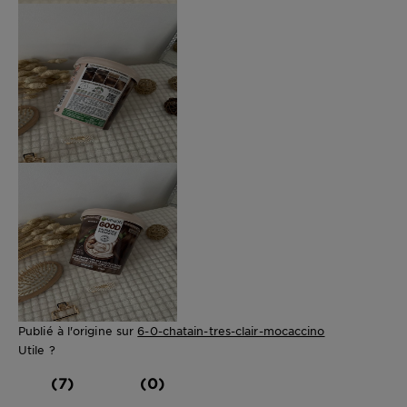
Publié à l'origine sur
6-0-chatain-tres-clair-mocaccino
Utile ?
(7)
(0)