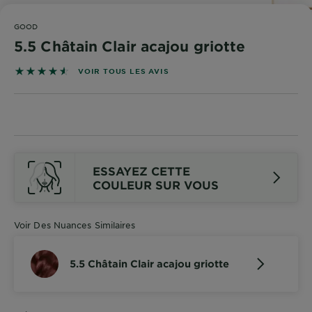
DIAGNOSTICS
GOOD
NOS
5.5 Châtain Clair acajou griotte
ENGAGEMENTS
4.555 sur 5 étoiles basé sur les avis
VOIR TOUS LES AVIS
Explorer
Au coeur
de
l'ingrédient
ESSAYEZ CETTE
Garnier x
COULEUR SUR VOUS
Gisele
Bündchen
Notre
Voir Des Nuances Similaires
magazine
5.5 Châtain Clair acajou griotte