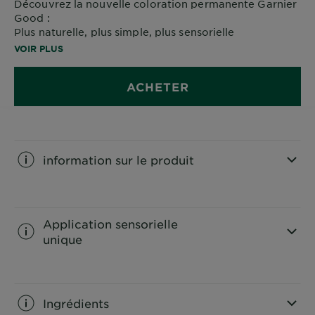
Découvrez la nouvelle coloration permanente Garnier
Good :
Plus naturelle, plus simple, plus sensorielle
90% d’origine naturelle, sans ammoniaque, vegan.
VOIR PLUS
Application facile à la main comme un masque.
Résultat naturel multi-dimensionnel pendant 8
ACHETER
semaines.
information sur le produit
CLOSE SUBPANEL
Application sensorielle
unique
CLOSE SUBPANEL
Ingrédients