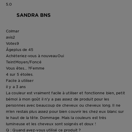
5.0
SANDRA BNS
Colmar
avis
2
Votes
9
Âge
plus de 45
Achèteriez-vous à nouveau
Oui
Teint
Moyen/Foncé
Vous êtes... ?
Femme
4 sur 5 étoiles.
Facile à utiliser
il y a 3 ans
La couleur est vraiment facile à utiliser et fonctionne bien, petit
bémol à mon goût il n’y a pas assez de produit pour les
personnes avec beaucoup de cheveux ou cheveux long. Il ne
m’en restais plus assez pour bien couvrir les chez eux blanc sur
le haut de la tête. Dommage. Mais la couleurs est très
lumineuse et les cheveux sont soignés et doux !
Q : Quand avez-vous utilisé ce produit ?