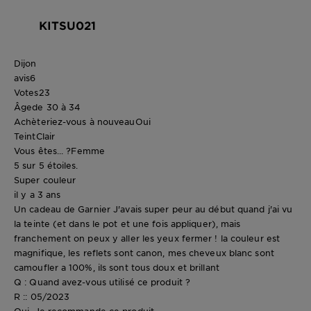
KITSU021
Dijon
avis
6
Votes
23
Âge
de 30 à 34
Achèteriez-vous à nouveau
Oui
Teint
Clair
Vous êtes... ?
Femme
5 sur 5 étoiles.
Super couleur
il y a 3 ans
Un cadeau de Garnier J'avais super peur au début quand j'ai vu
la teinte (et dans le pot et une fois appliquer), mais
franchement on peux y aller les yeux fermer ! la couleur est
magnifique, les reflets sont canon, mes cheveux blanc sont
camoufler a 100%, ils sont tous doux et brillant
Q : Quand avez-vous utilisé ce produit ?
R :: 05/2023