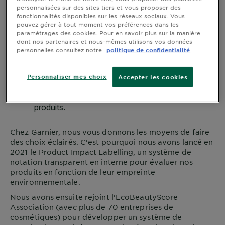
personnalisées sur des sites tiers et vous proposer des
fonctionnalités disponibles sur les réseaux sociaux. Vous
pouvez gérer à tout moment vos préférences dans les
paramétrages des cookies. Pour en savoir plus sur la manière
dont nos partenaires et nous-mêmes utilisons vos données
personnelles consultez notre
politique de confidentialité
Personnaliser mes choix
Accepter les cookies
Chez
Garnier
, nous vous donnons les moyens de faire
des choix éclairés. C'est pourquoi nous avons lancé en
2021 le Product Impact Labelling, un système de
notation transparent en interne pour évaluer nos
produits en fonction de leur empreinte
environnementale.
Nous avons ensuite rejoint l'EcoBeautyScore
Association (avec plus de 70 entreprises de
cosmétiques) pour développer un système de