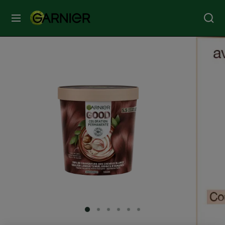
MENU
SOINS
VISAGE
SOINS
CHEVEUX
COLORATION
SOLAIRE
SERVICES
SLIDE 1
SLIDE 2
SLIDE 3
SLIDE 4
SLIDE 5
SLIDE 6
&