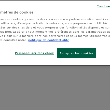
SLIDE 1
SLIDE 2
SLIDE 3
SLIDE 4
SLIDE 5
SLIDE 6
SLIDE 7
Continue
mètres de cookies
La 1ère col
activée par l
sons des cookies, y compris des cookies de nos partenaires, afin d’améliore
*Dans la crè
utilisateur, d’analyser le trafic de notre site, vous proposer des publicités
sées sur des sites tiers et vous proposer des fonctionnalités disponibles sur
ous pouvez gérer à tout moment vos préférences dans les paramétrages de
voir plus sur la manière dont nos partenaires et nous-mêmes utilisons vos
es consultez notre
politique de confidentialité
Personnaliser mes choix
Accepter les cookies