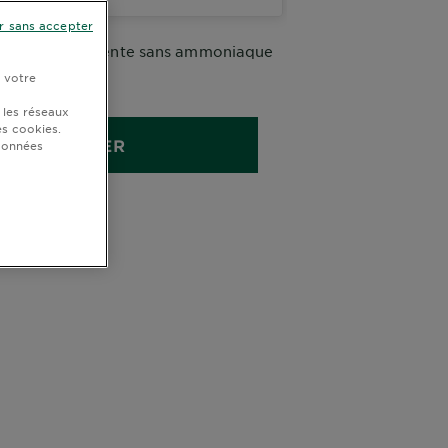
r sans accepter
oration permanente sans ammoniaque
'huile*
r votre
me colorante
 les réseaux
s cookies.
ACHETER
 données