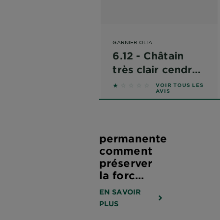
GARNIER OLIA
6.12 - Châtain
très clair cendré
lumineux
1 sur 5 étoiles basé sur les a
VOIR TOUS LES
AVIS
Coloration
permanente :
comment
préserver
la forc...
EN SAVOIR
PLUS