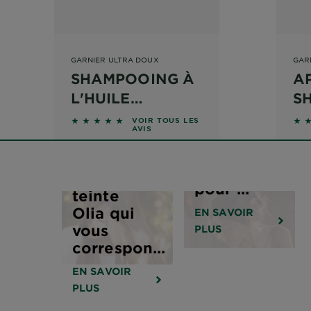
GARNIER ULTRA DOUX
GAR
SHAMPOOING À
A
L'HUILE
S
Les 5
D'ARGAN ET
L'
erreurs de
vis
4.9118 sur 5 étoiles basé sur les avis
4.8
VOIR TOUS LES
AVIS
soin de la
CRANBERRY
D
peau à ne
C
Comment
plus faire
choisir la
pour ...
teinte
Olia qui
EN SAVOIR
vous
PLUS
correspon...
EN SAVOIR
PLUS