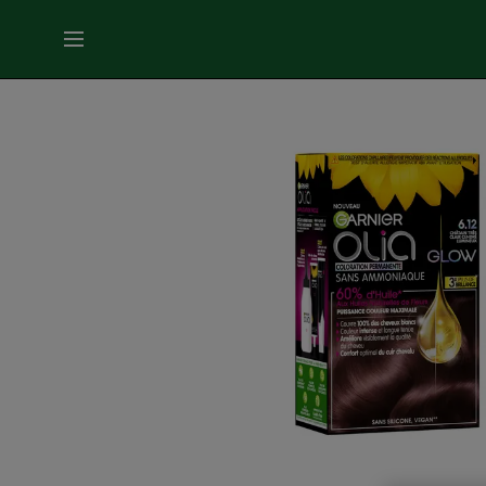
MENU
SOINS
VISAGE
SOINS
CHEVEUX
COLORATION
SOLAIRE
SERVICES
&