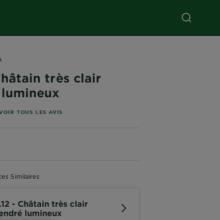
A
Châtain très clair
 lumineux
les basé sur les avis
VOIR TOUS LES AVIS
es Similaires
.12 - Châtain très clair
endré lumineux