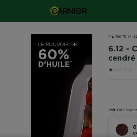
GARNIER OLI
6.12 - 
cendré
1 sur 5 étoi
Voir Des Nuanc
6
c