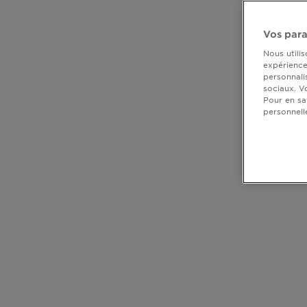
DIAGNOSTICS
Vos para
NOS
Nous utili
ENGAGEMENTS
expérience 
personnali
sociaux. V
Pour en sa
Explorer
personnell
Au coeur
de
l'ingrédient
Garnier x
CLOSE SUBPANEL
Gisele
Bündchen
CLOSE SUBPANEL
Notre
CLOSE SUBPANEL
magazine
CLOSE SUBPANEL
CLOSE SUBPANEL