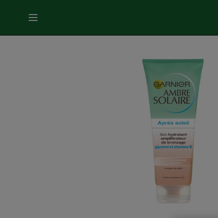
MENU
SOINS
VISAGE
SOINS
CHEVEUX
COLORATION
SOLAIRE
SERVICES
&