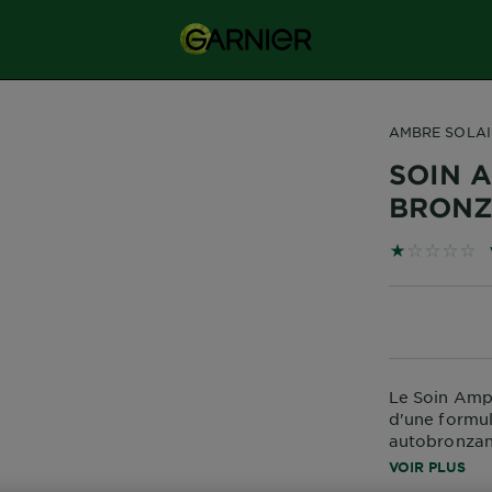
AMBRE SOLAI
SOIN 
BRON
1 sur 5 étoi
Le Soin Amp
d'une formul
autobronzant,
bronzage. Vo
VOIR PLUS
lumineux de