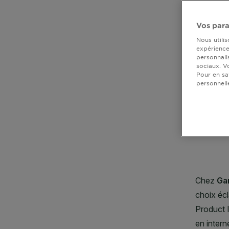
DIAGNOSTICS
Vos para
NOS
Nous utili
ENGAGEMENTS
expérience 
personnali
sociaux. V
Pour en sa
Explorer
personnell
CLOSE SUBPANEL
Au coeur
de
CLOSE SUBPANEL
l'ingrédient
Garnier x
CLOSE SUBPANEL
Gisele
Bündchen
CLOSE SUBPANEL
Notre
magazine