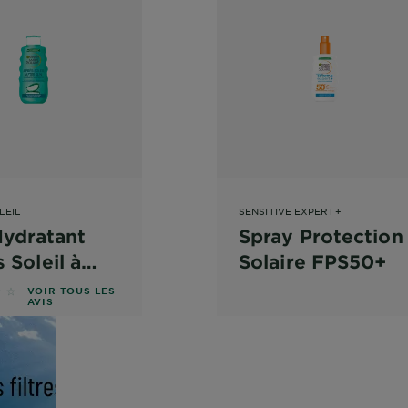
LEIL
SENSITIVE EXPERT+
Hydratant
Spray Protection
 Soleil à
Solaire FPS50+
e Vera
sur 5 étoiles basé sur les avis
VOIR TOUS LES
AVIS