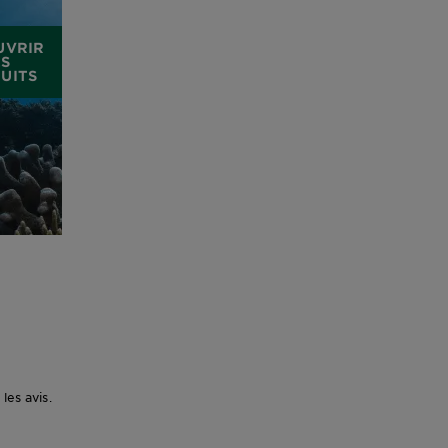
UVRIR
ES
UITS
les avis.