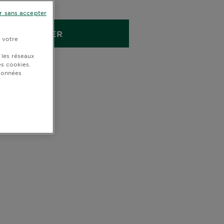
r sans accepter
ACHETER
r votre
 les réseaux
s cookies.
 données