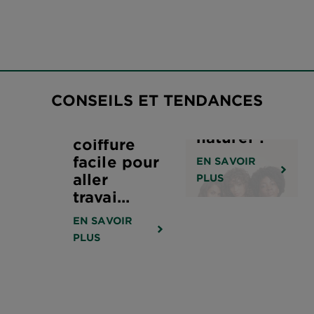
Comment
prendre
Comment
CONSEILS ET TENDANCES
soin de ses
réaliser
cheveux au
une
naturel ?
coiffure
facile pour
EN SAVOIR
aller
PLUS
travai...
EN SAVOIR
PLUS