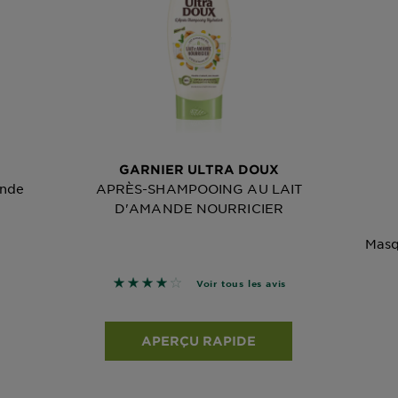
GARNIER ULTRA DOUX
ande
APRÈS-SHAMPOOING AU LAIT
D'AMANDE NOURRICIER
Masq
s avis
4 sur 5 étoiles basé sur les avis
Voir tous les avis
APERÇU RAPIDE