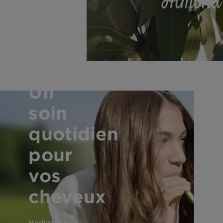
Un
soin
quotidien
pour
vos
cheveux
Hydratation