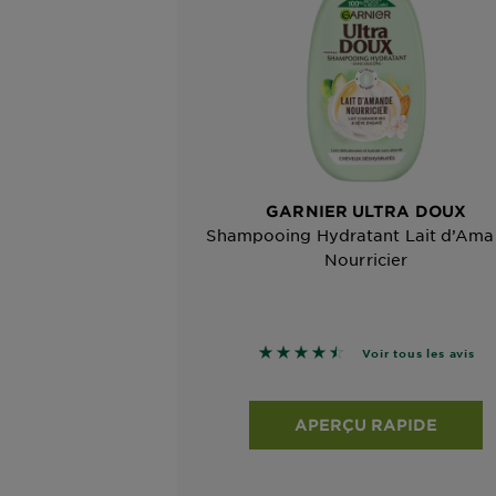
GARNIER ULTRA DOUX
Shampooing Hydratant Lait d’Am
Nourricier
4.5 sur 5 étoiles basé sur le
Voir tous les avis
APERÇU RAPIDE