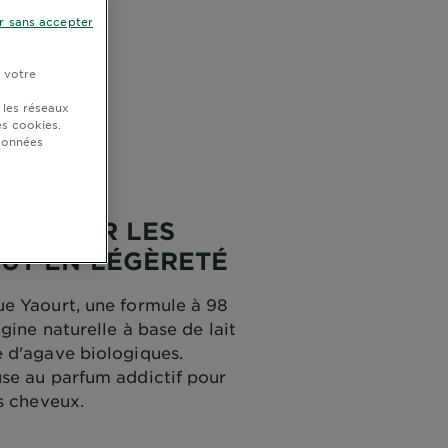
r sans accepter
r votre
 les réseaux
s cookies.
 données
YDRATER LES
UT EN LÉGÈRETÉ
e Yaourt, une formule à 98
gine naturelle à base de lait
 d'agave biologiques.
se au parfum addictif pour
s cheveux.