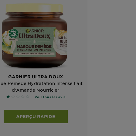
GARNIER ULTRA DOUX
ue Remède Hydratation Intense Lait
d’Amande Nourricier
1 sur 5 étoiles basé sur les avis
Voir tous les avis
APERÇU RAPIDE