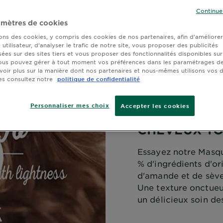
Continue
veux
L’univers Ultra Doux
Au lait d'Amande et seve d'Agave
mètres de cookies
sons des cookies, y compris des cookies de nos partenaires, afin d’améliore
utilisateur, d’analyser le trafic de notre site, vous proposer des publicités
sées sur des sites tiers et vous proposer des fonctionnalités disponibles sur
ous pouvez gérer à tout moment vos préférences dans les paramétrages de
voir plus sur la manière dont nos partenaires et nous-mêmes utilisons vos
es consultez notre
politique de confidentialité
Personnaliser mes choix
Accepter les cookies
COMMENT H
CHEVEUX TO
Essayez notre Masqu
% d'ingrédients d'ori
d'amande et de sève
Une texture onctueu
un délicieux soin de