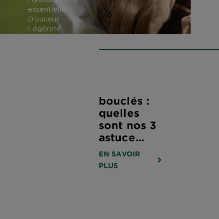
essentielle
Douceur
Légèreté
Soins pour
cheveux
bouclés :
quelles
sont nos 3
astuce...
EN SAVOIR
PLUS