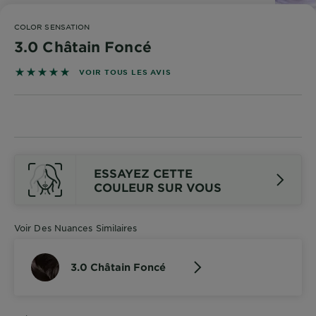
DIAGNOSTICS
COLOR SENSATION
NOS
3.0 Châtain Foncé
ENGAGEMENTS
4.8727 sur 5 étoiles basé sur les avis
VOIR TOUS LES AVIS
Explorer
Au coeur
de
l'ingrédient
ESSAYEZ CETTE
Garnier x
COULEUR SUR VOUS
Gisele
Bündchen
Notre
Voir Des Nuances Similaires
magazine
3.0 Châtain Foncé