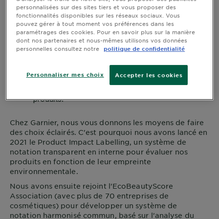
personnalisées sur des sites tiers et vous proposer des
fonctionnalités disponibles sur les réseaux sociaux. Vous
pouvez gérer à tout moment vos préférences dans les
paramétrages des cookies. Pour en savoir plus sur la manière
dont nos partenaires et nous-mêmes utilisons vos données
personnelles consultez notre
politique de confidentialité
Personnaliser mes choix
Accepter les cookies
Chez
Garnier
, nous vous donnons les moyens de faire
des choix éclairés. C'est pourquoi nous avons lancé en
2021 le Product Impact Labelling, un système de
notation transparent en interne pour évaluer nos
produits en fonction de leur empreinte
environnementale.
Nous avons ensuite rejoint l'EcoBeautyScore
Association (avec plus de 70 entreprises de
cosmétiques) pour développer un système de
notation harmonisé commun, basé sur l'analyse du