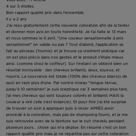
4 sur 5 étoiles.
Bon rapport qualité prix dans l'ensemble
il y a 2 ans
J'ai reçu gratuitement cette nouvelle coloration afin de la tester
et donner mon avis en toute honnêteté. Je l'ai faite le 13 mars
et nous sommes le 6 avril. "Une couleur sensationnelle à prix
sensationnel" on valide ou pas ? Tout d'abord, l'application se
fait au pinceau (fournis) et je trouve ça vraiment pratique car
on est plus précis dans nos gestes et le produit s'étale mieux
ainsi. (comme chez le coiffeur). Sur l'instant on obtient bien un
résultat incroyable : des cheveux brillants, doux, soyeux, et
nourris. La couvrance est totale (100% des cheveux blancs) de
quoi en ravir plus d'une. Par contre niveau "longue tenue,
jusqu'à 10 semaines" je suis sceptique car 3 semaines plus tard,
j'ai mes cheveux qui sont toujours colorés et brillants MAIS la
couleur a viré (elle s'est éclaircie). Et pour finir j'ai été surprise
de trouver un soin à appliquer puis à rincer APRÈS avoir
procédé à la coloration, mais pas de shampoing fourni, et je me
suis retrouvée avec de la teinture sur le cuir chevelu pendant
plusieurs jours... chose qui m'a déplue. En résumé c'est un bon
rapport qualité prix mais je ne repartirai pas sur cette coloration