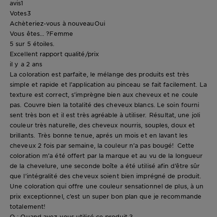
avis
1
Votes
3
Achèteriez-vous à nouveau
Oui
Vous êtes... ?
Femme
5 sur 5 étoiles.
Excellent rapport qualité/prix
il y a 2 ans
La coloration est parfaite, le mélange des produits est très
simple et rapide et l’application au pinceau se fait facilement. La
texture est correct, s’imprègne bien aux cheveux et ne coule
pas. Couvre bien la totalité des cheveux blancs. Le soin fourni
sent très bon et il est très agréable à utiliser. Résultat, une joli
couleur très naturelle, des cheveux nourris, souples, doux et
brillants. Très bonne tenue, aprés un mois et en lavant les
cheveux 2 fois par semaine, la couleur n’a pas bougé! Cette
coloration m’a été offert par la marque et au vu de la longueur
de la chevelure, une seconde boîte a été utilisé afin d’être sûr
que l’intégralité des cheveux soient bien imprégné de produit.
Une coloration qui offre une couleur sensationnel de plus, à un
prix exceptionnel, c’est un super bon plan que je recommande
totalement!
Q : Quand avez-vous utilisé ce produit ?