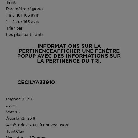
Teint
Paramètre régional
1 à 8 sur 165 avis.
1 – 8 sur 165 avis
Trier par
Les plus pertinents
INFORMATIONS SUR LA
PERTINENCE
AFFICHER UNE FENÊTRE
POPUP AVEC DES INFORMATIONS SUR
LA PERTINENCE DU TRI.
CECILYA33910
Pugnac 33710
avis
6
Votes
6
Âge
de 35 à 39
Achèteriez-vous à nouveau
Non
Teint
Clair
Vous êtes... ?
Femme