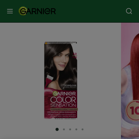
MENU
SOINS
VISAGE
SOINS
CHEVEUX
COLORATION
SOLAIRE
SERVICES
SLIDE 1
SLIDE 2
SLIDE 3
SLIDE 4
SLIDE 5
&