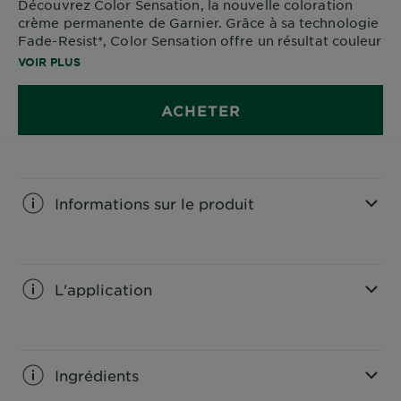
Découvrez Color Sensation, la nouvelle coloration
crème permanente de Garnier. Grâce à sa technologie
Fade-Resist*, Color Sensation offre un résultat couleur
jusqu'à 10 semaines** et couvre 100% des cheveux
VOIR PLUS
blancs**.
ACHETER
*Anti-affadissement ** Tests instrumentaux
UNE COULEUR SENSATIONNELLE À PRIX
SENSATIONNEL
Informations sur le produit
CLOSE SUBPANEL
L'application
CLOSE SUBPANEL
Ingrédients