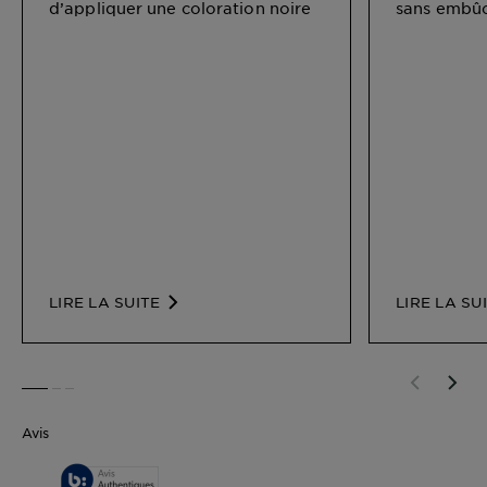
d’appliquer une coloration noire
sans embûc
LIRE LA SUITE
LIRE LA SU
SLIDE 1
SLIDE 2
SLIDE 3
Avis