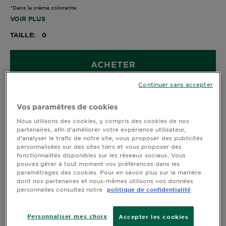
*Dans la crème colorante
VOIR PLUS
TAILLE
0
ACHETER
Continuer sans accepter
Vos paramètres de cookies
information sur le produit
Nous utilisons des cookies, y compris des cookies de nos
partenaires, afin d’améliorer votre expérience utilisateur,
d’analyser le trafic de notre site, vous proposer des publicités
CLOSE SUBPANEL
personnalisées sur des sites tiers et vous proposer des
fonctionnalités disponibles sur les réseaux sociaux. Vous
Application sensorielle
pouvez gérer à tout moment vos préférences dans les
unique
paramétrages des cookies. Pour en savoir plus sur la manière
dont nos partenaires et nous-mêmes utilisons vos données
personnelles consultez notre
politique de confidentialité
CLOSE SUBPANEL
Personnaliser mes choix
Accepter les cookies
Ingrédients