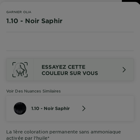
DIAGNOSTICS
GARNIER OLIA
NOS
1.10 - Noir Saphir
ENGAGEMENTS
Explorer
Au coeur
de
ESSAYEZ CETTE
COULEUR SUR VOUS
l'ingrédient
Garnier x
Gisele
Voir Des Nuances Similaires
Bündchen
Notre
magazine
1.10 - Noir Saphir
La 1ère coloration permanente sans ammoniaque
activée par l'huile*