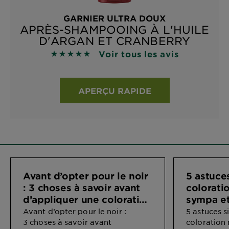
GARNIER ULTRA DOUX
APRÈS-SHAMPOOING À L'HUILE
D'ARGAN ET CRANBERRY
Voir tous les avis
4.8929 sur 5 étoiles basé sur les avis
APERÇU RAPIDE
Avant d’opter pour le noir
5 astuce
: 3 choses à savoir avant
coloratio
d’appliquer une coloration
sympa et
noire
Avant d’opter pour le noir :
5 astuces 
3 choses à savoir avant
coloration 