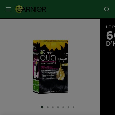
MENU
SOINS
VISAGE
SOINS
CHEVEUX
COLORATION
SOLAIRE
SERVICES
SLIDE 1
SLIDE 2
SLIDE 3
SLIDE 4
SLIDE 5
SLIDE 6
SLIDE 7
&