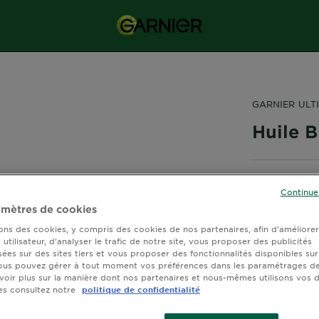
GARNIER ULT
Huile 
Continue
mètres de cookies
sons des cookies, y compris des cookies de nos partenaires, afin d’améliore
Huile sèche 
utilisateur, d’analyser le trafic de notre site, vous proposer des publicités
TAILLE
0
sées sur des sites tiers et vous proposer des fonctionnalités disponibles sur
ous pouvez gérer à tout moment vos préférences dans les paramétrages de
voir plus sur la manière dont nos partenaires et nous-mêmes utilisons vos
es consultez notre
politique de confidentialité