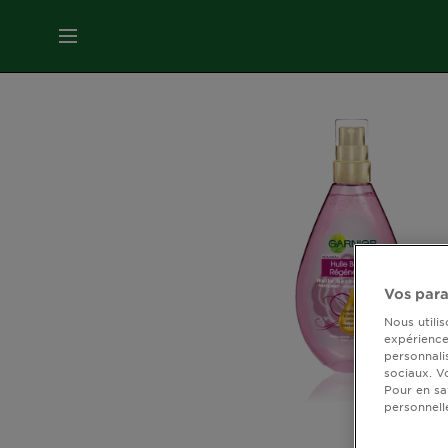
MENU
SOINS
VISAGE
SOINS
CHEVEUX
COLORATION
Vos para
Nous utili
expérience 
SOLAIRE
personnali
sociaux. V
Pour en sa
personnell
SERVICES
&