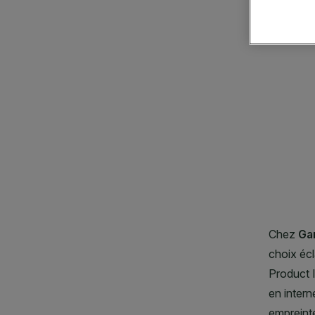
DIAGNOSTICS
NOS
ENGAGEMENTS
CLOSE SUBPANEL
CLOSE SUBPANEL
Explorer
CLOSE SUBPANEL
Au coeur
CLOSE SUBPANEL
de
l'ingrédient
CLOSE SUBPANEL
Garnier x
Gisele
CLOSE SUBPANEL
Bündchen
Notre
magazine