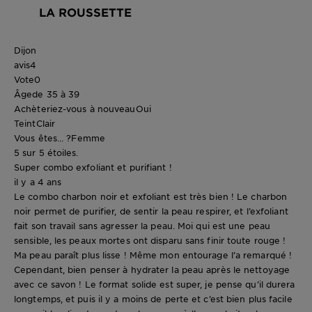
LA ROUSSETTE
Dijon
avis
4
Vote
0
Âge
de 35 à 39
Achèteriez-vous à nouveau
Oui
Teint
Clair
Vous êtes... ?
Femme
5 sur 5 étoiles.
Super combo exfoliant et purifiant !
il y a 4 ans
Le combo charbon noir et exfoliant est très bien ! Le charbon
noir permet de purifier, de sentir la peau respirer, et l’exfoliant
fait son travail sans agresser la peau. Moi qui est une peau
sensible, les peaux mortes ont disparu sans finir toute rouge !
Ma peau paraît plus lisse ! Même mon entourage l’a remarqué !
Cependant, bien penser à hydrater la peau après le nettoyage
avec ce savon ! Le format solide est super, je pense qu’il durera
longtemps, et puis il y a moins de perte et c’est bien plus facile