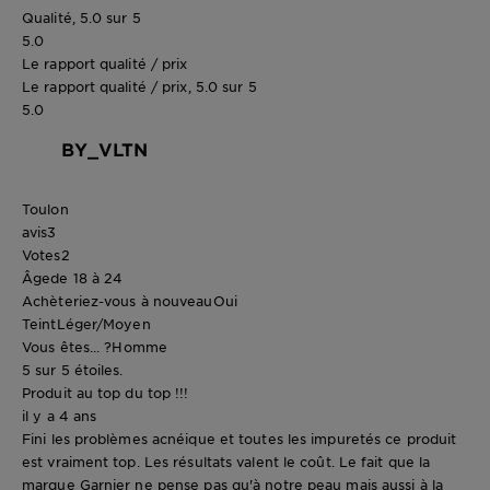
Qualité, 5.0 sur 5
5.0
Le rapport qualité / prix
Le rapport qualité / prix, 5.0 sur 5
5.0
BY_VLTN
Toulon
avis
3
Votes
2
Âge
de 18 à 24
Achèteriez-vous à nouveau
Oui
Teint
Léger/Moyen
Vous êtes... ?
Homme
5 sur 5 étoiles.
Produit au top du top !!!
il y a 4 ans
Fini les problèmes acnéique et toutes les impuretés ce produit
est vraiment top. Les résultats valent le coût. Le fait que la
marque Garnier ne pense pas qu'à notre peau mais aussi à la