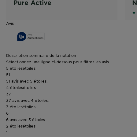
Pure Active
N
4.
Avis
Description sommaire de la notation
Sélectionnez une ligne ci-dessous pour filtrer les avis.
5 étoiles
étoiles
51
51 avis avec 5 étoiles.
4 étoiles
étoiles
37
37 avis avec 4 étoiles.
3 étoiles
étoiles
6
6 avis avec 3 étoiles.
2 étoiles
étoiles
1