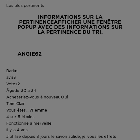
Les plus pertinents
INFORMATIONS SUR LA
PERTINENCE
AFFICHER UNE FENÊTRE
POPUP AVEC DES INFORMATIONS SUR
LA PERTINENCE DU TRI.
ANGIE62
Barlin
avis
3
Votes
2
Âge
de 30 à 34
Achèteriez-vous à nouveau
Oui
Teint
Clair
Vous êtes... ?
Femme
4 sur 5 étoiles.
Fonctionne a merveille
il y a 4 ans
J'utilise depuis 3 jours le savon solide, je vous les effets