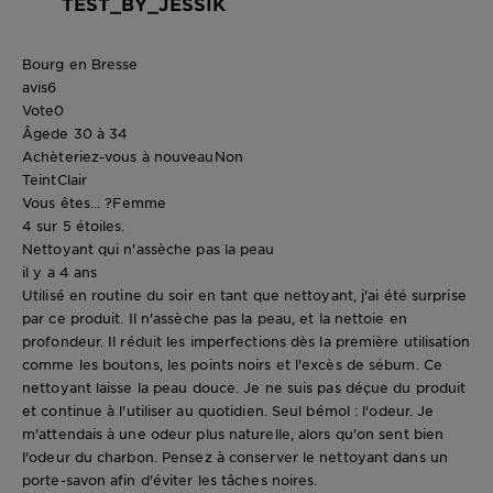
TEST_BY_JESSIK
Bourg en Bresse
avis
6
Vote
0
Âge
de 30 à 34
Achèteriez-vous à nouveau
Non
Teint
Clair
Vous êtes... ?
Femme
4 sur 5 étoiles.
Nettoyant qui n'assèche pas la peau
il y a 4 ans
Utilisé en routine du soir en tant que nettoyant, j'ai été surprise
par ce produit. Il n'assèche pas la peau, et la nettoie en
profondeur. Il réduit les imperfections dès la première utilisation
comme les boutons, les points noirs et l'excès de sébum. Ce
nettoyant laisse la peau douce. Je ne suis pas déçue du produit
et continue à l'utiliser au quotidien. Seul bémol : l'odeur. Je
m'attendais à une odeur plus naturelle, alors qu'on sent bien
l'odeur du charbon. Pensez à conserver le nettoyant dans un
porte-savon afin d'éviter les tâches noires.