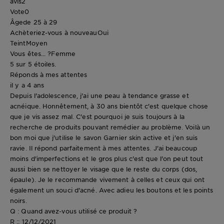
avis
2
Vote
0
Âge
de 25 à 29
Achèteriez-vous à nouveau
Oui
Teint
Moyen
Vous êtes... ?
Femme
5 sur 5 étoiles.
Réponds à mes attentes
il y a 4 ans
Depuis l'adolescence, j'ai une peau à tendance grasse et
acnéique. Honnêtement, à 30 ans bientôt c'est quelque chose
que je vis assez mal. C'est pourquoi je suis toujours à la
recherche de produits pouvant remédier au problème. Voilà un
bon moi que j'utilise le savon Garnier skin active et j'en suis
ravie. Il répond parfaitement à mes attentes. J'ai beaucoup
moins d'imperfections et le gros plus c'est que l'on peut tout
aussi bien se nettoyer le visage que le reste du corps (dos,
épaule). Je le recommande vivement à celles et ceux qui ont
également un souci d'acné. Avec adieu les boutons et les points
noirs.
Q : Quand avez-vous utilisé ce produit ?
R :: 12/12/2021