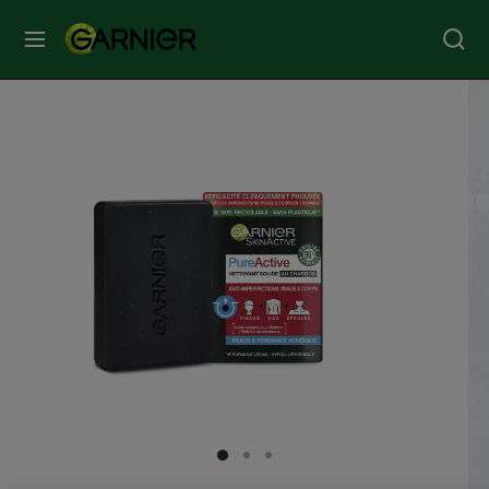
MENU
SOINS
VISAGE
SOINS
CHEVEUX
COLORATION
SOLAIRE
SERVICES
SLIDE 1
SLIDE 2
SLIDE 3
&