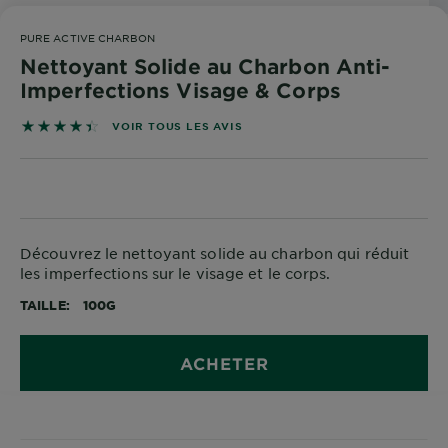
DIAGNOSTICS
PURE ACTIVE CHARBON
NOS
Nettoyant Solide au Charbon Anti-
ENGAGEMENTS
Imperfections Visage & Corps
4.4526 sur 5 étoiles basé sur les avis
VOIR TOUS LES AVIS
Explorer
Au coeur
de
l'ingrédient
Garnier x
Découvrez le nettoyant solide au charbon qui réduit
les imperfections sur le visage et le corps.
Gisele
Bündchen
TAILLE
100G
Notre
magazine
ACHETER