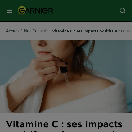
MENU
SOINS
Accueil
Nos Conseils
Vitamine C : ses impacts positifs sur la pe
VISAGE
SOINS
CHEVEUX
COLORATION
SOLAIRE
Vitamine C : ses impacts
SERVICES
&