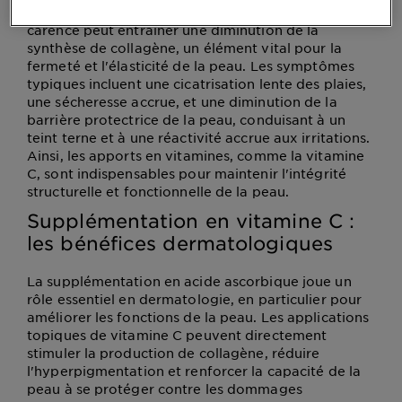
C est associé à
plusieurs altérations cutanées
. Cette
carence peut entraîner une diminution de la
synthèse de collagène, un élément vital pour la
fermeté et l'élasticité de la peau. Les symptômes
typiques incluent une cicatrisation lente des plaies,
une sécheresse accrue, et une diminution de la
barrière protectrice de la peau, conduisant à un
teint terne et à une réactivité accrue aux irritations.
Ainsi, les apports en vitamines, comme la vitamine
C, sont indispensables pour maintenir l'intégrité
structurelle et fonctionnelle de la peau.
Supplémentation en vitamine C :
les bénéfices dermatologiques
La supplémentation en acide ascorbique joue un
rôle essentiel en dermatologie, en particulier pour
améliorer les fonctions de la peau. Les applications
topiques de vitamine C peuvent directement
stimuler la production de collagène, réduire
l'hyperpigmentation et renforcer la capacité de la
peau à se protéger contre les dommages