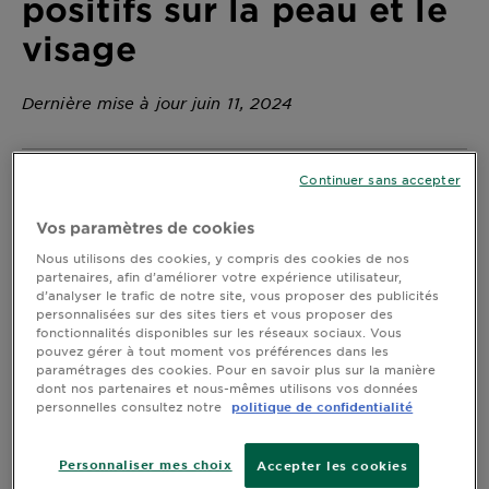
positifs sur la peau et le
DIAGNOSTICS
visage
NOS
ENGAGEMENTS
Dernière mise à jour juin 11, 2024
Explorer
Continuer sans accepter
L'acide ascorbique, plus communément appelé
Au coeur
vitamine C, est un antioxydant puissant qui joue un
Vos paramètres de cookies
de
rôle majeur dans la protection de la peau contre les
l'ingrédient
dommages oxydatifs causés par les radicaux libres,
Nous utilisons des cookies, y compris des cookies de nos
Garnier x
partenaires, afin d’améliorer votre expérience utilisateur,
l'exposition solaire et la pollution. En stimulant la
d’analyser le trafic de notre site, vous proposer des publicités
Gisele
production de collagène, la vitamine C contribue à
personnalisées sur des sites tiers et vous proposer des
améliorer l'élasticité et la fermeté de la peau,
Bündchen
fonctionnalités disponibles sur les réseaux sociaux. Vous
réduisant ainsi les signes du vieillissement.
Notre
pouvez gérer à tout moment vos préférences dans les
paramétrages des cookies. Pour en savoir plus sur la manière
magazine
Quels sont les effets d’une
dont nos partenaires et nous-mêmes utilisons vos données
carence en vitamine C sur la
personnelles consultez notre
politique de confidentialité
peau ?
Personnaliser mes choix
Accepter les cookies
En dermatologie, un apport insuffisant en vitamine