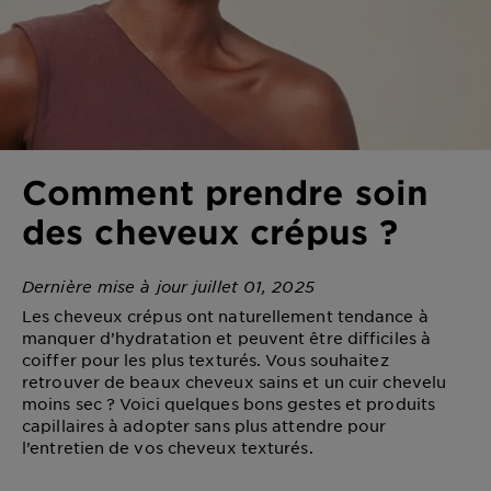
DIAGNOSTICS
NOS
ENGAGEMENTS
Explorer
Comment prendre soin
Au coeur
des cheveux crépus ?
de
l'ingrédient
Garnier x
Dernière mise à jour juillet 01, 2025
Gisele
Les cheveux crépus ont naturellement tendance à
Bündchen
manquer d’hydratation et peuvent être difficiles à
Notre
coiffer pour les plus texturés. Vous souhaitez
magazine
retrouver de beaux cheveux sains et un cuir chevelu
moins sec ? Voici quelques bons gestes et produits
capillaires à adopter sans plus attendre pour
l’entretien de vos cheveux texturés.