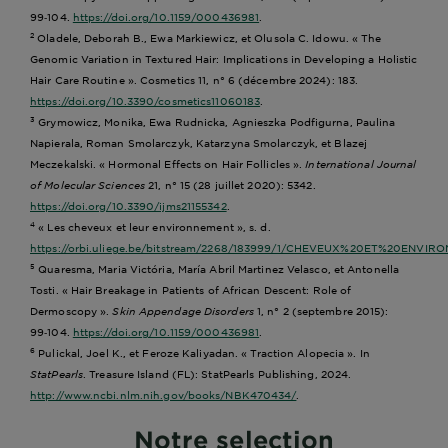
99‑104.
https://doi.org/10.1159/000436981
.
Oladele, Deborah B., Ewa Markiewicz, et Olusola C. Idowu. « The
2
Genomic Variation in Textured Hair: Implications in Developing a Holistic
Hair Care Routine ». Cosmetics 11, n° 6 (décembre 2024): 183.
https://doi.org/10.3390/cosmetics11060183
.
Grymowicz, Monika, Ewa Rudnicka, Agnieszka Podfigurna, Paulina
3
Napierala, Roman Smolarczyk, Katarzyna Smolarczyk, et Blazej
Meczekalski. « Hormonal Effects on Hair Follicles ».
International Journal
of Molecular Sciences
21, n° 15 (28 juillet 2020): 5342.
https://doi.org/10.3390/ijms21155342
.
« Les cheveux et leur environnement », s. d.
4
https://orbi.uliege.be/bitstream/2268/183999/1/CHEVEUX%20ET%20ENVIR
Quaresma, Maria Victória, María Abril Martinez Velasco, et Antonella
5
Tosti. « Hair Breakage in Patients of African Descent: Role of
Dermoscopy ».
Skin Appendage Disorders
1, n° 2 (septembre 2015):
99‑104.
https://doi.org/10.1159/000436981
.
Pulickal, Joel K., et Feroze Kaliyadan. « Traction Alopecia ». In
6
StatPearls
. Treasure Island (FL): StatPearls Publishing, 2024.
http://www.ncbi.nlm.nih.gov/books/NBK470434/
.
Notre selection