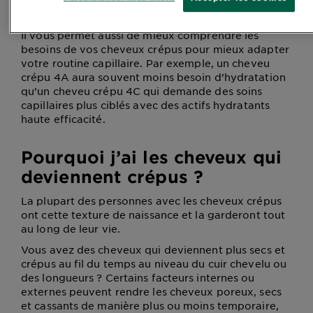
Il vous permet aussi de mieux comprendre les
besoins de vos cheveux crépus pour mieux adapter
votre routine capillaire. Par exemple, un cheveu
crépu 4A aura souvent moins besoin d’hydratation
qu’un cheveu crépu 4C qui demande des soins
capillaires plus ciblés avec des actifs hydratants
haute efficacité.
Pourquoi j’ai les cheveux qui
deviennent crépus ?
La plupart des personnes avec les cheveux crépus
ont cette texture de naissance et la garderont tout
au long de leur vie.
Vous avez des cheveux qui deviennent plus secs et
crépus au fil du temps au niveau du cuir chevelu ou
des longueurs ? Certains facteurs internes ou
externes peuvent rendre les cheveux poreux, secs
et cassants de manière plus ou moins temporaire,