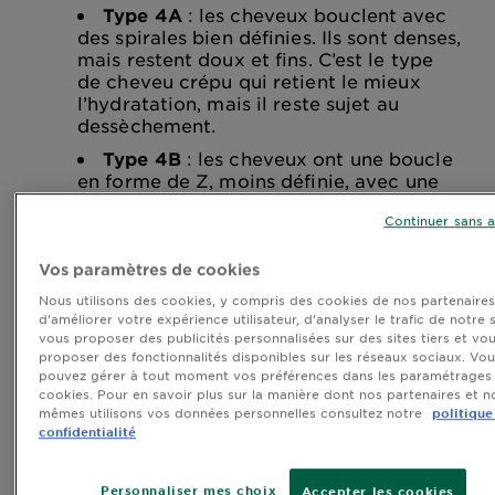
Type 4A
: les cheveux bouclent avec
des spirales bien définies. Ils sont denses,
mais restent doux et fins. C’est le type
de cheveu crépu qui retient le mieux
l’hydratation, mais il reste sujet au
dessèchement.
Type 4B
: les cheveux ont une boucle
en forme de Z, moins définie, avec une
texture plus cotonneuse. Plus fragiles, ils
Continuer sans 
sont sensibles au “shrinkage”, c’est-à-
dire au rétrécissement lorsqu’ils sont au
contact de l’eau.
Vos paramètres de cookies
Type 4C
: les cheveux sont très
Nous utilisons des cookies, y compris des cookies de nos partenaires,
d’améliorer votre expérience utilisateur, d’analyser le trafic de notre s
crépus, sans boucles définies, avec une
vous proposer des publicités personnalisées sur des sites tiers et vo
texture très dense et parfois sèche au
proposer des fonctionnalités disponibles sur les réseaux sociaux. Vo
toucher. C’est le type de cheveu crépu le
pouvez gérer à tout moment vos préférences dans les paramétrages
plus fragile.
cookies. Pour en savoir plus sur la manière dont nos partenaires et n
mêmes utilisons vos données personnelles consultez notre
politique
Le système d’André Walker est aujourd’hui
confidentialité
largement utilisé dans l’industrie cosmétique afin
de concevoir des gammes capillaires adaptées aux
Personnaliser mes choix
Accepter les cookies
différents types de cheveux texturés.