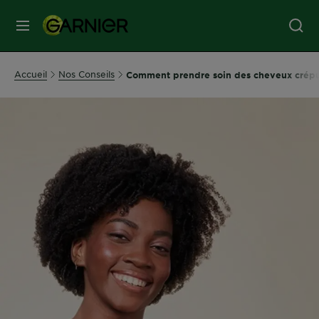
MENU
SOINS
Accueil
Nos Conseils
Comment prendre soin des cheveux crépu
VISAGE
SOINS
CHEVEUX
COLORATION
SOLAIRE
SERVICES
&