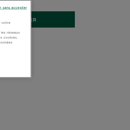
ML
r sans accepter
ACHETER
r votre
 les réseaux
s cookies.
 données