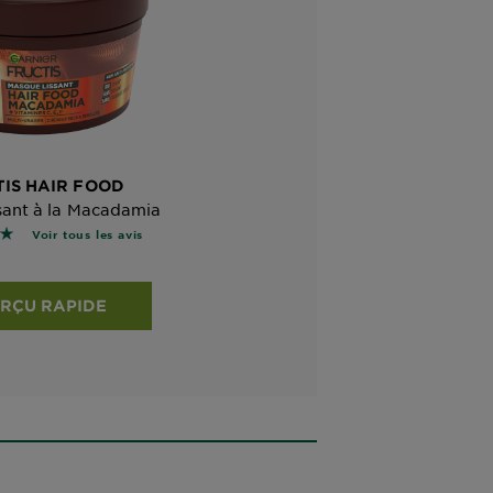
IS HAIR FOOD
sant à la Macadamia
étoiles basé sur les avis
Voir tous les avis
RÇU RAPIDE