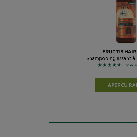
FRUCTIS HAI
Shampooing lissant à
4.7279 sur 5 étoi
Voir t
APERÇU RA