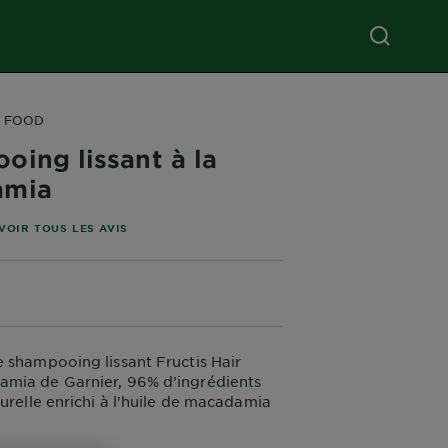
R FOOD
oing lissant à la
amia
 étoiles basé sur les avis
VOIR TOUS LES AVIS
 shampooing lissant Fructis Hair
mia de Garnier, 96% d’ingrédients
turelle enrichi à l'huile de macadamia
veux lissés et en pleine santé !