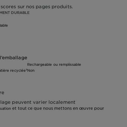
scores sur nos pages produits.
EMENT DURABLE
lable
l’emballage
Rechargeable ou remplissable
ière recyclée²
Non
re
yclage peuvent varier localement
et tout ce que nous mettons en œuvre pour
luation