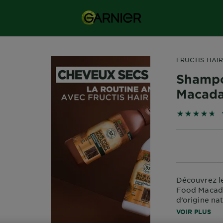
FRUCTIS HAI
Shampo
Macad
4.7279 sur 5
Découvrez le
Food Macada
d’origine na
pour des che
VOIR PLUS