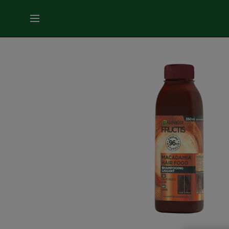
MENU
SOINS
VISAGE
SOINS
CHEVEUX
COLORATION
SOLAIRE
SERVICES
&