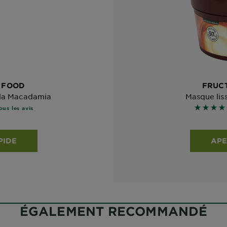
R FOOD
FRUCT
 la Macadamia
Masque lis
les basé sur les avis
5 sur 5 
ous les avis
PIDE
APE
ÉGALEMENT RECOMMANDÉ