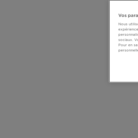
DIAGNOSTICS
Vos para
NOS
Nous utili
ENGAGEMENTS
expérience 
personnali
sociaux. V
Pour en sa
Explorer
personnell
CLOSE SUBPANEL
Au coeur
de
CLOSE SUBPANEL
l'ingrédient
Garnier x
CLOSE SUBPANEL
Gisele
Bündchen
CLOSE SUBPANEL
Notre
magazine
CLOSE SUBPANEL
CLOSE SUBPANEL
CLOSE SUBPANEL