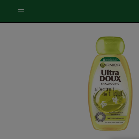
MENU
SOINS
VISAGE
SOINS
CHEVEUX
COLORATION
SOLAIRE
SERVICES
&