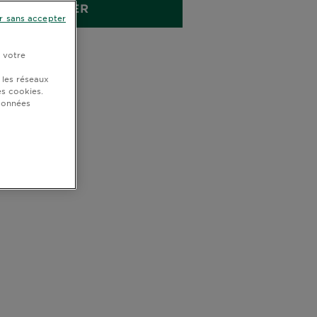
ACHETER
r sans accepter
r votre
 les réseaux
s cookies.
 données