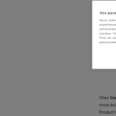
DIAGNOSTICS
Vos para
NOS
Nous utili
ENGAGEMENTS
expérience 
personnali
sociaux. V
CLOSE SUBPANEL
Pour en sa
Explorer
personnell
CLOSE SUBPANEL
Au coeur
CLOSE SUBPANEL
de
l'ingrédient
CLOSE SUBPANEL
Garnier x
Gisele
CLOSE SUBPANEL
Bündchen
Notre
CLOSE SUBPANEL
magazine