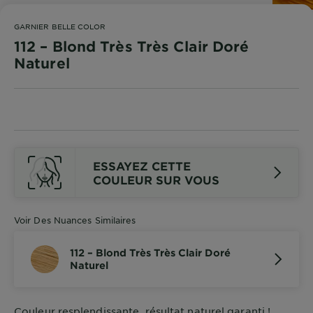
DIAGNOSTICS
GARNIER BELLE COLOR
NOS
112 – Blond Très Très Clair Doré
ENGAGEMENTS
Naturel
Explorer
Au coeur
de
l'ingrédient
ESSAYEZ CETTE
Garnier x
COULEUR SUR VOUS
Gisele
Bündchen
Voir Des Nuances Similaires
Notre
magazine
112 – Blond Très Très Clair Doré
Naturel
Couleur resplendissante, résultat naturel garanti !