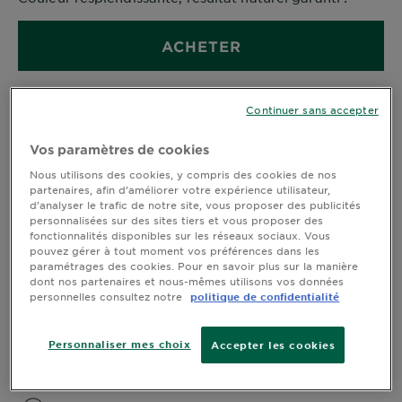
ACHETER
Continuer sans accepter
Information sur le produit
Vos paramètres de cookies
Nous utilisons des cookies, y compris des cookies de nos
CLOSE SUBPANEL
partenaires, afin d’améliorer votre expérience utilisateur,
d’analyser le trafic de notre site, vous proposer des publicités
Application facile et
personnalisées sur des sites tiers et vous proposer des
fonctionnalités disponibles sur les réseaux sociaux. Vous
inratable
pouvez gérer à tout moment vos préférences dans les
paramétrages des cookies. Pour en savoir plus sur la manière
CLOSE SUBPANEL
dont nos partenaires et nous-mêmes utilisons vos données
personnelles consultez notre
politique de confidentialité
MESURES DE PRÉCAUTION
Personnaliser mes choix
Accepter les cookies
CLOSE SUBPANEL