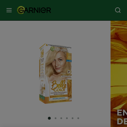
MENU
SOINS
VISAGE
SOINS
CHEVEUX
COLORATION
SOLAIRE
SERVICES
SLIDE 1
SLIDE 2
SLIDE 3
SLIDE 4
SLIDE 5
SLIDE 6
&